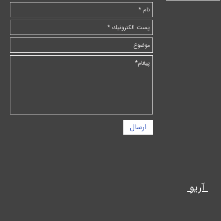
ارسال
آریو