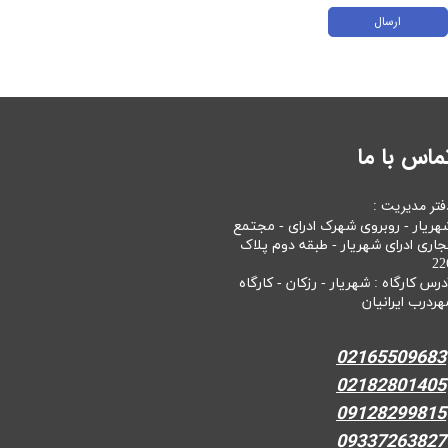
ارسال
ماس با ما
فتر مدیریت :
هریار - روبروی شهرک ادرای - مجتمع
جاری ادرای شهریار - طبقه دوم پلاک
22
درس کارگاه : شهریار - رزکان - کارگاه
هردرب ایرانیان
02165509683
02182801405
09128299815
09337263827