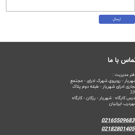
ارسال
ماس با ما
فتر مدیریت :
هریار - روبروی شهرک ادرای - مجتمع
جاری ادرای شهریار - طبقه دوم پلاک
22
درس کارگاه : شهریار - رزکان - کارگاه
هردرب ایرانیان
02165509683
02182801405