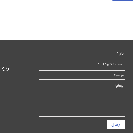
آریو
ارسال