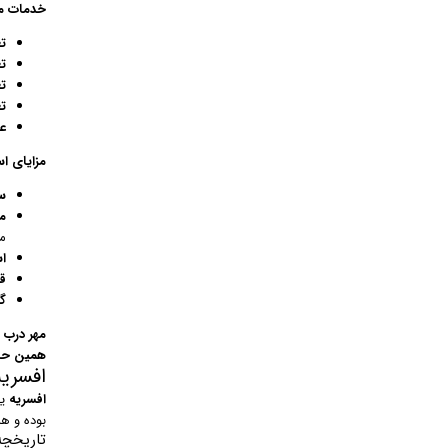
خدمات مهر
ت
ت
تع
ت
ع
مزایای اس
س
م
می
ا
ق
گا
مهر درب ا
همین حالا
افسریه
افسریه
یک
بوده و ه
تاریخچه