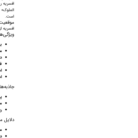
افسریه ر
الملوک» 
است.
موقعیت 
افسریه از غرب
ویژگی‌ه
ب
مر
د
ف
ا
ا
جاذبه‌ه
پ
مر
ر
دلایل م
م
د