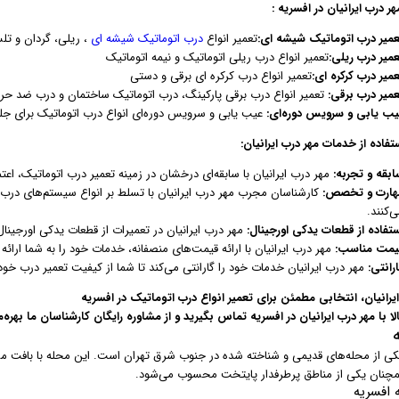
 درب ایرانیان در افسریه :
عمیر درب اتوماتیک شیشه ای:
تعمیر انواع
درب اتوماتیک شیشه ای
، ریلی، گردان و تل
عمیر درب ریلی:
تعمیر انواع درب ریلی اتوماتیک و نیمه اتوماتیک
میر درب کرکره ای:
تعمیر انواع درب کرکره ای برقی و دستی
عمیر درب برقی:
تعمیر انواع درب برقی پارکینگ، درب اتوماتیک ساختمان و درب ضد حر
یب یابی و سرویس دوره‌ای:
عیب یابی و سرویس دوره‌ای انواع درب اتوماتیک برای جلو
تفاده از خدمات مهر درب ایرانیان:
ابقه و تجربه:
مهر درب ایرانیان با سابقه‌ای درخشان در زمینه تعمیر درب اتوماتیک، اعت
هارت و تخصص:
کارشناسان مجرب مهر درب ایرانیان با تسلط بر انواع سیستم‌های در
‌کنند.
ستفاده از قطعات یدکی اورجینال:
مهر درب ایرانیان در تعمیرات از قطعات یدکی اورجینال
یمت مناسب:
مهر درب ایرانیان با ارائه قیمت‌های منصفانه، خدمات خود را به شما ارائه
رانتی:
مهر درب ایرانیان خدمات خود را گارانتی می‌کند تا شما از کیفیت تعمیر درب خود
یرانیان، انتخابی مطمئن برای تعمیر انواع درب اتوماتیک در افسریه
 با مهر درب ایرانیان در افسریه تماس بگیرید و از مشاوره رایگان کارشناسان ما بهره‌
ی از محله‌های قدیمی و شناخته شده در جنوب شرق تهران است. این محله با بافت م
مچنان یکی از مناطق پرطرفدار پایتخت محسوب می‌شود.
 افسریه