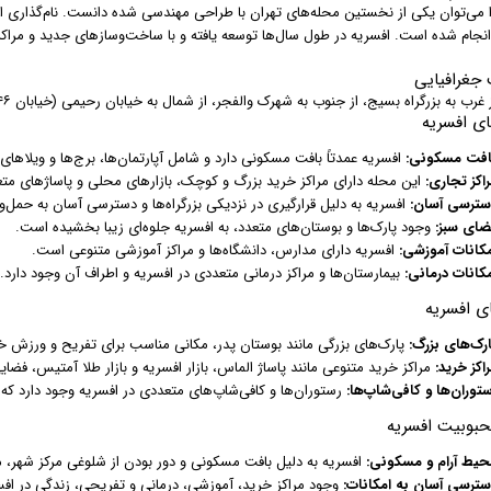
ا می‌توان یکی از نخستین محله‌های تهران با طراحی مهندسی شده دانست. نام‌گذاری ای
انجام شده است. افسریه در طول سال‌ها توسعه یافته و با ساخت‌وسازهای جدید و مراکز
جغرافیایی
 به بزرگراه بسیج، از جنوب به شهرک والفجر، از شمال به خیابان رحیمی (خیابان ۴۶) و از شرق به قصر فیروزه و کوه منتهی می‌شود.
ای افسریه
افت مسکونی:
افسریه عمدتاً بافت مسکونی دارد و شامل آپارتمان‌ها، برج‌ها و ویلاها
اکز تجاری:
این محله دارای مراکز خرید بزرگ و کوچک، بازارهای محلی و پاساژهای متع
سترسی آسان:
افسریه به دلیل قرارگیری در نزدیکی بزرگراه‌ها و دسترسی آسان به حمل‌
ضای سبز:
وجود پارک‌ها و بوستان‌های متعدد، به افسریه جلوه‌ای زیبا بخشیده است.
مکانات آموزشی:
افسریه دارای مدارس، دانشگاه‌ها و مراکز آموزشی متنوعی است.
مکانات درمانی:
بیمارستان‌ها و مراکز درمانی متعددی در افسریه و اطراف آن وجود دارد.
ای افسریه
ارک‌های بزرگ:
پارک‌های بزرگی مانند بوستان پدر، مکانی مناسب برای تفریح و ورزش خا
اکز خرید:
مراکز خرید متنوعی مانند پاساژ الماس، بازار افسریه و بازار طلا آمتیس، فضا
ستوران‌ها و کافی‌شاپ‌ها:
رستوران‌ها و کافی‌شاپ‌های متعددی در افسریه وجود دارد که ان
حبوبیت افسریه
حیط آرام و مسکونی:
افسریه به دلیل بافت مسکونی و دور بودن از شلوغی مرکز شهر،
سترسی آسان به امکانات:
وجود مراکز خرید، آموزشی، درمانی و تفریحی، زندگی در افس