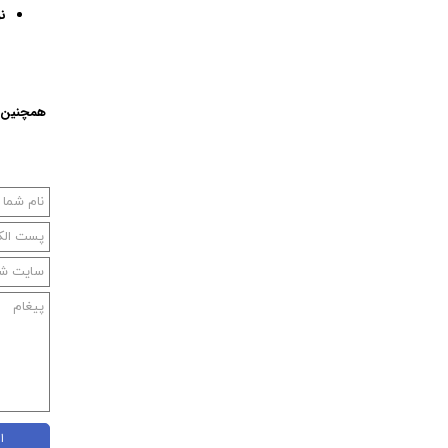
ن
همچنین ب
ا