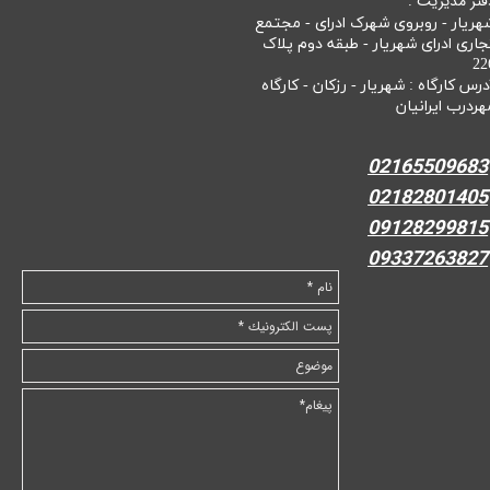
فتر مدیریت :
هریار - روبروی شهرک ادرای - مجتمع
جاری ادرای شهریار - طبقه دوم پلاک
22
درس کارگاه : شهریار - رزکان - کارگاه
هردرب ایرانیان
02165509683
02182801405
09128299815
09337263827