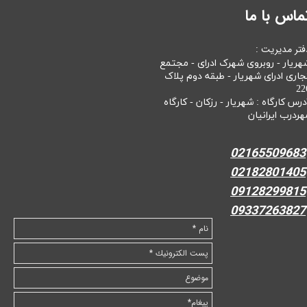
ماس با ما
فتر مدیریت :
هریار - روبروی شهرک ادرای - مجتمع
جاری ادرای شهریار - طبقه دوم پلاک
22
درس کارگاه : شهریار - رزکان - کارگاه
هردرب ایرانیان
02165509683
02182801405
09128299815
09337263827