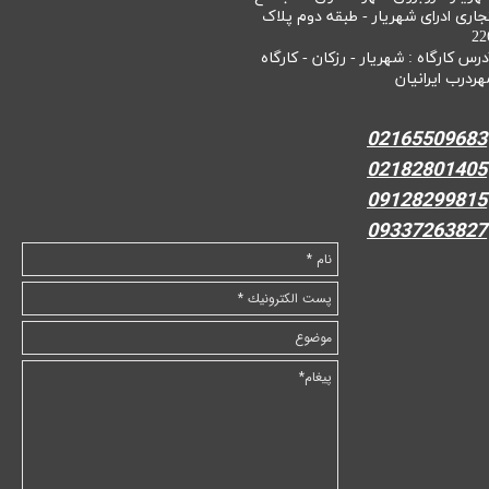
جاری ادرای شهریار - طبقه دوم پلاک
22
درس کارگاه : شهریار - رزکان - کارگاه
هردرب ایرانیان
02165509683
02182801405
09128299815
09337263827