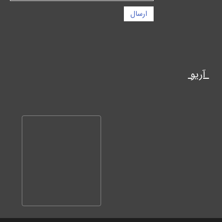
ارسال
آریو