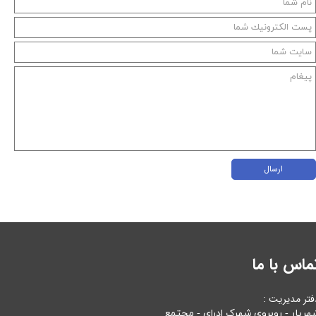
ارسال
ماس با ما
فتر مدیریت :
هریار - روبروی شهرک ادرای - مجتمع