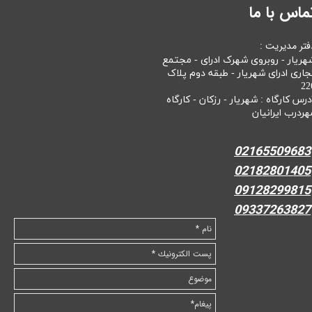
ماس با ما
فتر مدیریت :
هریار - روبروی شهرک ادرای - مجتمع
جاری ادرای شهریار - طبقه دوم پلاک
22
درس کارگاه : شهریار - رزکان - کارگاه
هردرب ایرانیان
02165509683
02182801405
09128299815
09337263827