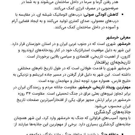
هدر رفتن گرما و سرما در داخل ساختمان می‌شوند و به شما در
صرفه‌جویی در مصرف انرژی کمک می‌کنند.
کاهش آلودگی صوتی:
درب‌های اتوماتیک شیشه ای، در مقایسه با
درب‌های معمولی، صدای کمتری تولید می‌کنند و به ایجاد فضایی آرام
و آسوده در داخل ساختمان کمک می‌کنند.
معرفی خرمشهر
خرمشهر
، شهری است که در جنوب غربی ایران و در استان خوزستان قرار دارد.
این شهر به دلیل موقعیت استراتژیک خود در کنار رودخانه‌های اروندرود و
کارون، از اهمیت تاریخی، اقتصادی و سیاسی بالایی برخوردار است.
تاریخچه‌ای پرافتخار
خرمشهر شهری با قدمت طولانی است که در طول تاریخ نام‌های مختلفی
داشته است. این شهر به دلیل قرار گرفتن در مسیر جاده ابریشم و نزدیکی به
خلیج فارس، همواره مورد توجه تجار و مهاجمان بوده است.
مهم‌ترین رویداد تاریخی خرمشهر
، مقاومت جانانه مردم و رزمندگان ایران در
برابر تجاوز نیروهای بعثی عراق در جنگ تحمیلی است. مقاومت ۳۴ روزه
خرمشهر در برابر ارتش مجهز عراق، یکی از افتخارآمیزترین صفحات تاریخ
ایران محسوب می‌شود.
جاذبه‌های گردشگری
با وجود آسیب‌های فراوانی که جنگ به خرمشهر وارد کرد، این شهر همچنان
جاذبه‌های گردشگری بسیاری دارد. برخی از مهم‌ترین این جاذبه‌ها عبارتند از:
منطقه جنگی:
بازدید از مناطق جنگی مانند پادگان دوکوهه و