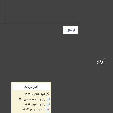
ارسال
آریو