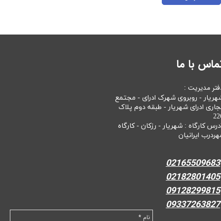
ماس با ما
فتر مدیریت :
هریار - روبروی شهرک ادرای - مجتمع
جاری ادرای شهریار - طبقه دوم پلاک
22
درس کارگاه : شهریار - رزکان - کارگاه
هردرب ایرانیان
02165509683
02182801405
09128299815
09337263827