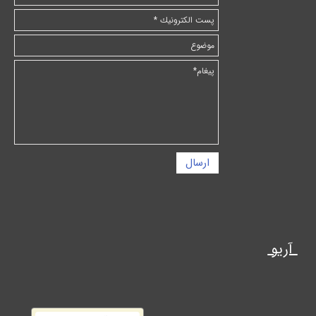
ارسال
آریو