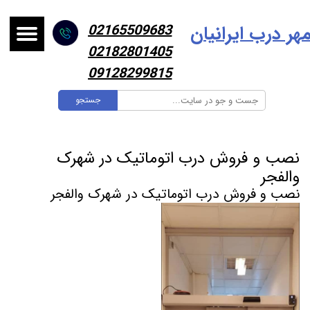
هر درب ایرانیا
ن
02165509683
02182801405
09128299815
جستجو
نصب و فروش درب اتوماتیک در شهرک
والفجر
نصب و فروش درب اتوماتیک در شهرک والفجر