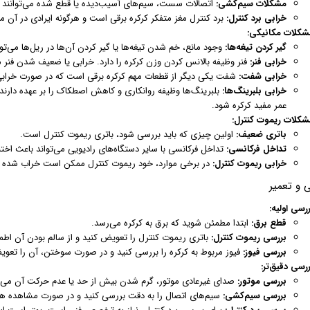
مشکلات سیم‌کشی:
اتصالات سست، سیم‌های آسیب‌دیده یا قطع شده می‌توانند با
خرابی برد کنترل:
برد کنترل مغز متفکر کرکره برقی است و هرگونه ایرادی در آن می
شکلات مکانیکی:
گیر کردن تیغه‌ها:
وجود مانع، خم شدن تیغه‌ها یا گیر کردن آن‌ها در ریل‌ها می‌تو
خرابی فنر:
فنر وظیفه بالانس کردن وزن کرکره را دارد. خرابی یا ضعیف شدن فنر 
خرابی شفت:
شفت یکی دیگر از قطعات مهم کرکره برقی است که در صورت خراب
خرابی بلبرینگ‌ها:
بلبرینگ‌ها وظیفه روانکاری و کاهش اصطکاک را بر عهده دارند
عمر مفید کرکره شود.
شکلات ریموت کنترل:
باتری ضعیف:
اولین چیزی که باید بررسی شود، باتری ریموت کنترل است.
تداخل فرکانسی:
تداخل فرکانسی با سایر دستگاه‌های رادیویی می‌تواند باعث اخت
خرابی ریموت کنترل:
در برخی موارد، خود ریموت کنترل ممکن است خراب شده ب
ی و تعمیر
رسی اولیه:
قطع برق:
ابتدا مطمئن شوید که برق به کرکره می‌رسد.
بررسی ریموت کنترل:
باتری ریموت کنترل را تعویض کنید و از سالم بودن آن اطم
بررسی فیوز:
فیوز مربوط به کرکره را بررسی کنید و در صورت سوختن، آن را تعوی
رسی دقیق‌تر:
بررسی موتور:
صدای غیرعادی موتور، گرم شدن بیش از حد یا عدم حرکت آن می‌توا
بررسی سیم‌کشی:
سیم‌های اتصال را به دقت بررسی کنید و در صورت مشاهده هرگ