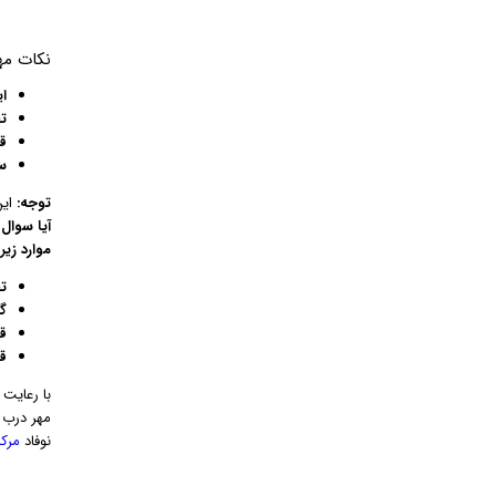
نکات مه
ای
ت
ق
س
توجه:
این
آیا سوال 
موارد زی
ت
گ
ق
ق
با رعایت 
مهر درب ا
نوفاد
مرکز