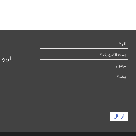
آریو
ارسال