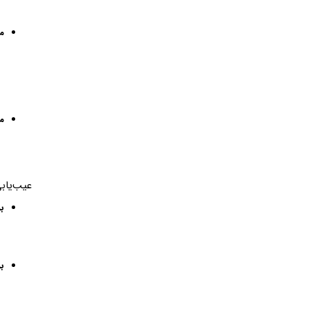
م
م
عیب‌یاب
بر
بر