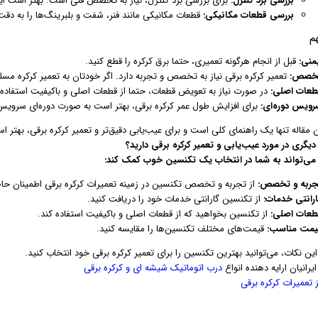
بررسی برد کنترل:
برای بررسی برد کنترل، نیاز به تخصص فنی است. بهتر است ا
بررسی قطعات مکانیکی:
قطعات مکانیکی مانند فنر، شفت و بلبرینگ‌ها را به دقت
م
منی:
قبل از انجام هرگونه تعمیری، حتما برق کرکره را قطع کنید.
خصص:
تعمیر کرکره برقی نیاز به تخصص و تجربه دارد. اگر خودتان به تعمیر کرکره م
طعات اصلی:
در صورت نیاز به تعویض قطعات، حتما از قطعات اصلی و باکیفیت استفاده 
رویس دوره‌ای:
برای افزایش طول عمر کرکره برقی، بهتر است به صورت دوره‌ای سرویس 
 مقاله تنها یک راهنمای کلی است و برای عیب‌یابی دقیق‌تر و تعمیر کرکره برقی، ب
دیگری در مورد عیب‌یابی و تعمیر کرکره برقی دارید؟
ر می‌تواند به شما در انتخاب یک تکنسین خوب کمک کند:
جربه و تخصص:
از تجربه و تخصص تکنسین در زمینه تعمیرات کرکره برقی اطمینان حا
ارانتی خدمات:
از تکنسین گارانتی خدمات خود را دریافت کنید.
طعات اصلی:
از تکنسین بخواهید که از قطعات اصلی و باکیفیت استفاده کند.
یمت مناسب:
قیمت‌های مختلف تکنسین‌ها را مقایسه کنید.
این نکات، می‌توانید بهترین تکنسین را برای تعمیر کرکره برقی خود انتخاب کنید.
یرانیان ارایه دهنده انواع
درب اتوماتیک شیشه ای و کرکره برقی
 تعمیرات کرکره برقی