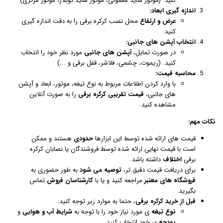
کنید. (موتور ساید معمولی، موتور ساید توبلار، موتور مرکزی)
اندازه گیری ابعاد:
عرض و ارتفاع
محل نصب کرکره برقی را به دقت اندازه گیری
کنید.
انتخاب آپشن های جانبی:
در صورت تمایل،
آپشن های جانبی
مورد نظر خود را انتخاب
کنید. (ریموت، چشمی، فلاشر، قفل برقی و ...)
محاسبه قیمت:
با وارد کردن اطلاعات مربوط به نوع تیغه، موتور، ابعاد و آپشن
های جانبی،
قیمت تقریبی کرکره برقی
را به صورت آنلاین
مشاهده کنید.
نکات مهم:
قیمت های ارائه شده توسط این ابزارها
حدودی
هستند و ممکن
است با قیمت نهایی ارائه شده توسط فروشندگان یا نصابان کرکره
برقی
اختلاف
داشته باشد.
برای دریافت قیمت دقیق تر،
توصیه می شود
به طور حضوری به
فروشگاه های معتبر
مراجعه کنید و یا با
کارشناسان فروش
تماس
بگیرید.
قبل از خرید کرکره برقی
، حتما به موارد زیر توجه کنید:
نوع تیغه
ی مورد نیاز خود را با توجه به
شرایط آب و هوایی
و
بودجه
ی خود انتخاب کنید.