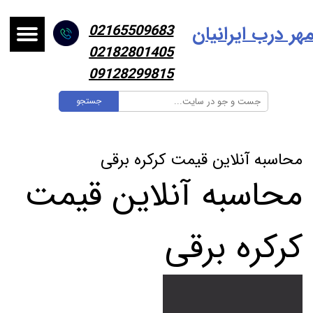
هر درب ایرانیا
ن
02165509683
02182801405
09128299815
جستجو
محاسبه آنلاین قیمت کرکره برقی
محاسبه آنلاین قیمت
کرکره برقی