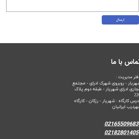
ارسال
ماس با ما
فتر مدیریت :
هریار - روبروی شهرک ادرای - مجتمع
جاری ادرای شهریار - طبقه دوم پلاک
22
درس کارگاه : شهریار - رزکان - کارگاه
هردرب ایرانیان
02165509683
02182801405