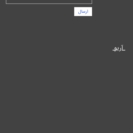
ارسال
آریو