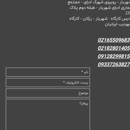
هریار - روبروی شهرک ادرای - مجتمع
جاری ادرای شهریار - طبقه دوم پلاک
22
درس کارگاه : شهریار - رزکان - کارگاه
هردرب ایرانیان
02165509683
02182801405
09128299815
09337263827