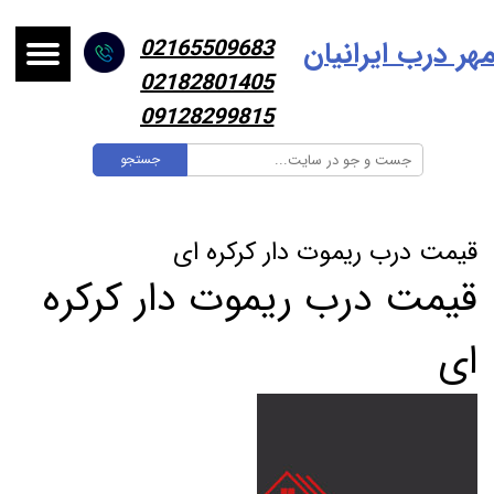
هر درب ایرانیا
ن
02165509683
02182801405
09128299815
جستجو
قیمت درب ریموت دار کرکره ای
قیمت درب ریموت دار کرکره
ای