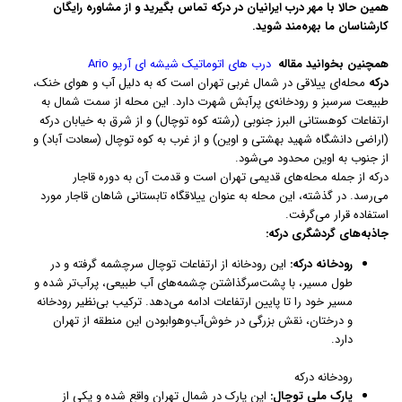
همین حالا با مهر درب ایرانیان در درکه تماس بگیرید و از مشاوره رایگان
کارشناسان ما بهره‌مند شوید.
همچنین بخوانید مقاله
درب های اتوماتیک شیشه ای آریو Ario
درکه
محله‌ای ییلاقی در شمال غربی تهران است که به دلیل آب و هوای خنک،
طبیعت سرسبز و رودخانه‌ی پرآبش شهرت دارد. این محله از سمت شمال به
ارتفاعات کوهستانی البرز جنوبی (رشته کوه توچال) و از شرق به خیابان درکه
(اراضی دانشگاه شهید بهشتی و اوین) و از غرب به کوه توچال (سعادت آباد) و
از جنوب به اوین محدود می‌شود.
درکه از جمله محله‌های قدیمی تهران است و قدمت آن به دوره قاجار
می‌رسد. در گذشته، این محله به عنوان ییلاقگاه تابستانی شاهان قاجار مورد
استفاده قرار می‌گرفت.
جاذبه‌های گردشگری درکه:
رودخانه درکه:
این رودخانه از ارتفاعات توچال سرچشمه گرفته و در
طول مسیر، با پشت‌سرگذاشتن چشمه‌های آب طبیعی، پرآب‌تر شده و
مسیر خود را تا پایین ارتفاعات ادامه می‌دهد. ترکیب بی‌نظیر رودخانه
و درختان، نقش بزرگی در خوش‌آب‌‎وهوابودن این منطقه از تهران
دارد.
رودخانه درکه
پارک ملی توچال:
این پارک در شمال تهران واقع شده و یکی از