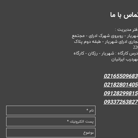
ماس با ما
فتر مدیریت :
هریار - روبروی شهرک ادرای - مجتمع
جاری ادرای شهریار - طبقه دوم پلاک
22
درس کارگاه : شهریار - رزکان - کارگاه
هردرب ایرانیان
02165509683
02182801405
09128299815
09337263827