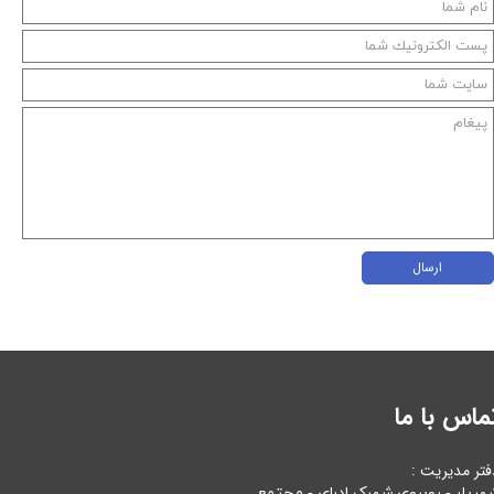
ارسال
ماس با ما
فتر مدیریت :
هریار - روبروی شهرک ادرای - مجتمع