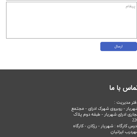
ارسال
ماس با ما
فتر مدیریت :
هریار - روبروی شهرک ادرای - مجتمع
جاری ادرای شهریار - طبقه دوم پلاک
22
درس کارگاه : شهریار - رزکان - کارگاه
هردرب ایرانیان