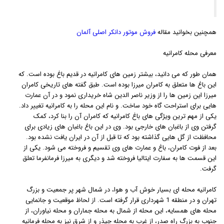
همچنین بخوانید مقاله
فروش موتور دانکر اصلی آلمان
معرفی محله کامرانیه
همان طور که می دانید، بیشتر زمین های کامرانیه در قدیم باغ بوده است. که
این باغ ها متعلق به کامران میرزا بوده است. طبق گفته های تاریخی کامران
میرزا این زمین ها را از وزیر ناصر الدین شاه خریداری نمود و در آن عمارت
هایی برای استراحت گاه خود ساخت. و نام این محله را به کامرانیه تغییر داد.
یکی از مهم ترین ویژگی های باغ کامرانیه که کامران آن را بنا کرد، کمک
گرفتن وی از باغبان های خارجی بود. وی در این باغ باغبان های زیادی برای
محافظت از گل هایی گذاشته بود که تا قبل از آن در ایران یافت نشده بود.
بعد از فوت کامران، باغ و عمارت های وی تقسیم و فروخته می شود. یکی از
این قسمت ها به سفارت ایتالیا فروخته شد و دیگری به میرزا فرمانفرما تعلق
گرفت.
کامرانیه محله ای بسیار خوش آب و هوا، در شمال شهر پر جمعیت و بزرگ
تهران و در منطقه 1 شهرداری قرار گرفته است. از لحاظ موقعیت و جانمایی
محله های همسایه، این محله از شمال به محله جماران و محله نیاوران، از
جنوب به بزرگ راه صدر، از غرب به محله چیذر و از شرق نیز به محله فرمانیه