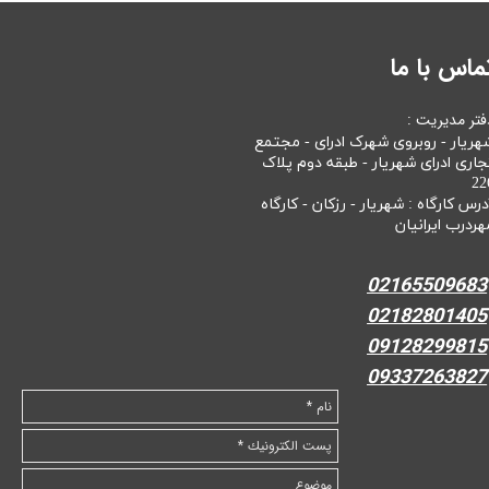
ماس با ما
فتر مدیریت :
هریار - روبروی شهرک ادرای - مجتمع
جاری ادرای شهریار - طبقه دوم پلاک
22
درس کارگاه : شهریار - رزکان - کارگاه
هردرب ایرانیان
02165509683
02182801405
09128299815
09337263827