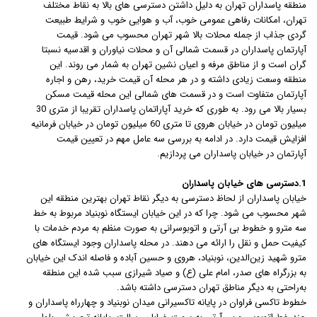
منطقه پاسداران تهران به دلیل داشتن دسترسی های بالا به نقاط مختلف
تهران، امکانات رفاهی عمومی خوب، آب و هوایی خوب و شرایط طبیعت
گردی جذاب از جمله محلات بالا شهر تهران محسوب می شود. قیمت
آپارتمان پاسداران در قسمت شمالی آن و محلات نیاوران و اقدسیه نسبتا
گران است و از مناطق مرفه و اعیان نشین تهران به شمار می روند. این
منطقه وسعت زیادی داشته و در هر محله آن قیمت خرید، رهن و اجاره
آپارتمان متفاوت است و در قسمت های شمالی این محله قیمت مسکن
بسیار بالا می رود. به طوری که خرید آپاراتمان پاسداران تقریبا از متری 30
میلیون تومان در خیابان هروی تا متری 60 میلیون تومان در خیابان فرمانیه
افزایش قیمت دارد. در ادامه به بررسی سه عامل مهم در تعیین قیمت
آپارتمان در خیابان پاسداران می پردازیم.
1.دسترسی های خیابان پاسداران
خیابان پاسداران از لحاظ دسترسی به دیگر نقاط تهران بهترین منطقه این
شهر محسوب می شود. چرا که در این خیابان ایستگاه نوبنیاد مربوط به خط
سه مترو و خطوط بی آرتی و اتوبوسرانی به صورت منظم به مردم خدمات با
کیفیت حمل و نقل را ارائه می دهند. در محله پاسداران وجود ایستگاه های
مترو شهید زین‌الدین، نوبنیاد، هروی و حسین‌ آباده و فاصله اندک این خیابان
به بزرگراه های صدر، امام علی (ع) و صیاد شیرازی سبب شده این منطقه
به‌راحتی به دیگر مناطق تهران دسترسی داشته باشد.
خطوط تاکسی فراوان در پایانه‌ تاکسیرانی میدان نوبنیاد و چهارراه پاسداران و