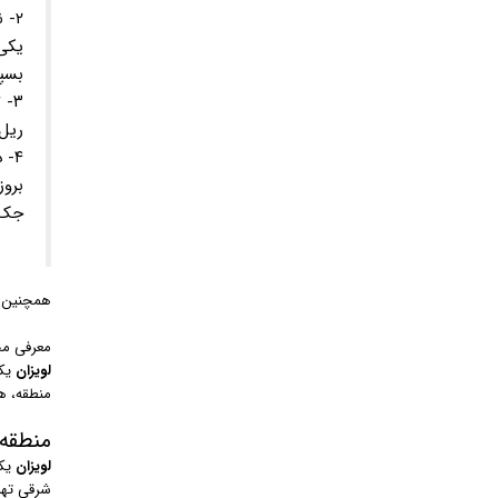
۲- نمایندگی تعمیر درب اتوماتیک در تهران کجاست؟
یکی 
بسپا
۳- تعمیر درب شیشه ای چگونه است؟
ریل 
۴- دلیل خرابی درب اتوماتیک چیست؟
بروز
جک 
همچنین ب
معرفی مح
لویزان
یکی
منطقه، هن
منطقه
لویزان
شرقی تهر