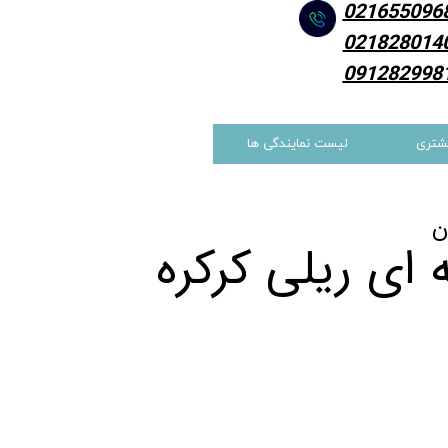
021655096
021828014
091282998
شتری
لیست نمایندگی ها
ن
ای ریلی کرکره