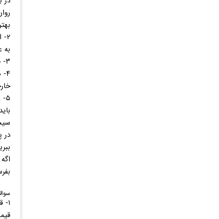
در ب
روا
بهت
۲- استفاده از لوازم و لباس ایمنی در هنگام انجام هر گونه عملیات تعمیر و نگهداری بروی سیستم حتما رعایت گردد.
به 
۳- حتما وضعیت تعادل و رگلاژی درب را تست نمایید.
۴-
خار
۵- عملکرد سنسورهای ایمنی درب برقی را تست نمایید.
باید
سیس
در 
ببری
اگه 
بفرس
سوال
۱- قیمت تعمیر درب اتوماتیک چقدر است؟
قیمت