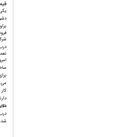
قیم
یکی 
دشو
براو
فرو
درب 
تعمی
امرو
ساخت
برای
می ک
کار 
دارن
دلا
درب
شده 