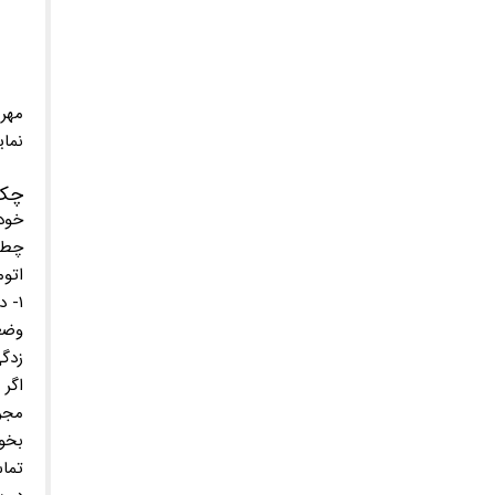
مهر 
نمای
چک 
خودت
چطو
اتوم
۱- درب اتوماتیک خود را در حالت بسته قرار دهید.
وضعی
زدگی
اگر
مجرب
بخو
تما