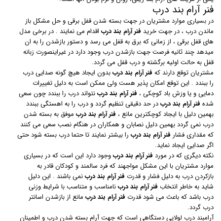
فنر آرام بند درب
در بسیاری موارد مشتریان در جهت بسته شدن قفل برقی و حل مشکل باز
ماندن درب ، در جهت خرید
فنر آرام بند درب
اقدام می نمایند . در برخی مدل
های قفل برقی ، از زمانی که برق به قفل می رسد و دستور بازشدن را به ان
میدهد چند ثانیه فرصت جهت بازشدن درب وجود دارد در غیراینصورت زبانه
قفل به حالت اولیه برگشته و درب قفل می گردد.
مشتریان توقع دارند که
فنر آرام بند درب
بدون ایجاد هیچ گونه صدایی درب
را ببندد . این توقع امکان پذیر هست ولی ممکن است به دلیل تغییرات
دمایی و یا وزش باد کوچکی ،
فنر آرام بند درب
نتواند درب را ببندد چون سعی
شده
فنر آرام بند درب
در حد دقیقی تنظیم گردد و درب را به اهستگی ببندد
بهمین دلیل با ایجاد کوچکترین مانع ،
فنر آرام بند درب
موفق به بسته شدن
درب نمی گردد بهمین دلیل نصابان و همکاران در هنگام نصب سعی می کنند
که مقداری فشار
فنر آرام بند درب
را بیشتر نمایند تا حتما درب بسته شود حتی
اگر صدایی ایجاد نماید.
نکته دیگری که در مورد
فنر آرام بند درب
وجود دارد این است که در بسیاری
موارد مشتریان با این مشکل مواجهند که فرد سالمند و کودکان قادر به
بازکردن درب به دلیل فشار و قدرت
فنر آرام بند درب
نمی باشند . این دلیل
شاید به خاطر انتخاب
فنر آرام بند درب
نامناسب و متناسب با شرایط وزنی
درب باشد که باعث می شود قدرت
فنر آرام بند درب
مانع از بازشدن اسانتر
درب گردد.
آرامبند درب لولایی دستگاهی است که جهت آرام بسته شدن درب و اطمینان