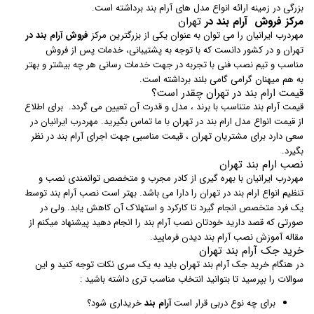
بزرگی در زمینه ارائه انواع مدل های آرام بند برداشته است.
مرکز فروش آرام بند در
تهران
مهردرب ایرانیان را می توان به عنوان یکی از بزرگترین مرکز
فروش آرام بند در
تهران و در کشور دانست که با توجه به پشتیبانی، خدمات پس از فروش
مناسب و تیم نصب فنی با تجربه در جهت خدمات رسانی هر چه بیشتر و بهتر
به هم میهنان گرامی گامی بلند برداشته است.
قیمت ارام بند در تهران چقدر است؟
قیمت آرام بند متناسب با برند ، مدل و قدرت آن تعیین می گردد. برای اطلاع
از قیمت انواع مدل ارام بند در تهران با ما تماس بگیرید. مهردرب ایرانیان در
سعی دارد برای مشتریان تهران ، قیمت مناسبی جهت اجرای آرام بند در نظر
بگیرد.
نصب ارام بند تهران
مهردرب ایرانیان با بهره گیری از کادر مجرب و متخصص توانمندی نصب و
تنظیم انواع ارام بند در تهران را دارا می باشد. بهتر است نصب آرام بند توسط
یک فرد متخصص انجام گیرد تا کارکرد و استهلاک آن کاهش یابد. ولی در
صورتی که قصد دارید خودتان نصب آرام بند را انجام دهید پیشنهاد میکنم از
مقاله آموزش نصب آرام بند دیدن فرمایید.
خرید جک آرام بند تهران
در هنگام خرید جک آرام بند تهران باید به یک سری نکات توجه کنید و این
سوالات را بپرسید تا بتوانید انتخاب مناسب تری داشته باشید :
برای چه نوع دربی قرار است
آرام‌ بند
خریداری شود؟