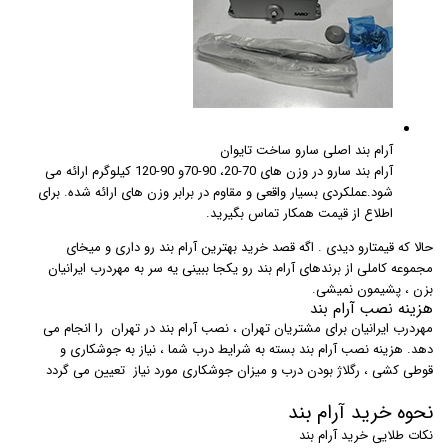
آرام بند اصلی سارو ساخت تایوان
آرام بند سارو در وزن های 70-20، 90-70و 90-120 کیلوگرم ارائه می
شود.عملکردی بسیار واقعی و مقاوم در برابر وزن های ارائه شده. برای
اطلاع از قیمت همکار تماس بگیرید.
حالا که قیمتارو دیدی . اگه قصد خرید بهترین آرام بند رو داری و میخای
مجموعه کاملی از برندهای آرام بند رو یکجا ببینی یه سر به مهردرب ایرانیان
بزن ، پشیمون نمیشی.
هزینه نصب آرام بند
مهردرب ایرانیان برای مشتریان تهران ، نصب آرام بند در تهران را انجام می
دهد. هزینه نصب آرام بند بسته به شرایط درب شما ، نیاز به جوشکاری و
قوطی کشی ، رگلاژ بودن درب و میزان جوشکاری مورد نیاز تعیین می گردد
نحوه خرید آرام بند
نکات طلایی خرید آرام بند