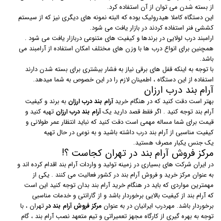
از بسته شدن می توان از آن استفاده کرد.
این دستگاه کاملا هیدرولیک بوده که البته نمونه های دیگری نیز که از سیستم
کششی فنر استفاده کردند در بازار یافت می شود.
ارامبند درب لولایی در برندها و کیفیت های متنوعی دربازار یافت می شود .
همچنین برای انواع درب ها با وزن های مختلف امکان استفاده از آرامبند می
باشد.
با توجه به اینکه قفل های برقی نیاز به فشار بیشتری برای بسته شدن دارند
استفاده از این دستگاه ، اطمینان لازم را در این خصوص به شما میدهد.
آرام بند درب ارزان
بهتر است دقت کنید که در هنگام خرید
آرام بند درب ارزان
به برند و کیفیت
آرام بند توجه کنید . اگر فقط قصد دارید یک
آرام بند درب ارزان
تهیه کنید و
قیمت برای شما مساله مهمی است دقت کنید که نباید انتظار عمر طولانی و
کیفیت مناسبی از آرام بند درب داشته باشید و به نوعی در حال تهیه
یک جنس یکبار مصرف هستید.
مرکز فروش آرام بند در تهران کجاست ؟!
در ایران شرکت های بسیاری در زمینه تولید و واردات آرام بند اقدام کرده اند و
به عنوان مرکز خرید و فروش آرام بند در کشور فعالیت می کنند . یکی از
مهمترین مواردی که باید در هنگام خرید آرام بند بدان توجه کنید این است
که آرام بند از کیفیت بالایی برخوردار باشد و از گارانتی و خدمات مناسبی
برخوردار باشد. مهردرب ایرانیان در به عنوان
مرکز فروش آرام بند در
تهران ، با
توجه به بهره گیری از کارگاه مجهز تعمیراتی و تیم متعهد نصب آرام بند ، گام