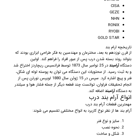
CISA
GEZE
NHN
RONIX
RYOBI
GOLD STAR
تاریخچه ارام بند
از قرن نوزدهم به بعد، مخترعان و مهندسین به فکر طراحی ابزاری بودند که
بتواند روند بسته شدن درب پس از عبور افراد را فراهم کند. اولین
دستگاه
آرامبند
در 25 نوامبر سال 1873 توسط فرانسیس ریچاردز اختراع شد
و به ثبت رسید. از محتویات این دستگاه می توان به پوسته لوله ای شکل،
فنر و پیچ اشاره کرد. سپس در 15 ژوئن سال 1880 لوییس نورتن پس از
انجام تحقیقات فراوان، توانست چند قطعه دیگر از جمله فشار هوا و سیلندر
به دستگاه
آرامبند
اضافه کند.
انواع آرام بند درب
مهمترین قطعات آرام بند درب
آرام بند ها از نظر نوع کاربرد به انواع مختلفی تقسیم می شوند:
سایز و نوع فنر
نحوه نصب
شکل و ساخت