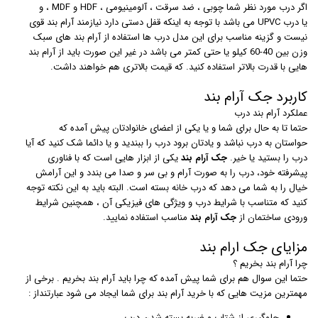
اگر درب مورد نظر شما چوبی ، ضد سرقت ، آلومینیومی ، HDF و MDF ، و
یا درب UPVC می باشد با توجه به اینکه قفل دستی دارد نیازمند آرام بند قوی
نیست و گزینه مناسب برای این مدل درب ها استفاده از آرام بند های سبک
وزن بین 40-60 کیلو یا حتی کمتر می باشد در غیر این صورت باید از آرام بند
هایی با قدرت بالاتر استفاده کنید. که قیمت بالاتری هم خواهند داشت.
کاربرد جک آرام بند
عملکرد آرام بند درب
حتما تا به حال برای شما و یا یکی از اعضای خانوادتان پیش آمده که
حواستان به درب نباشد و یادتان برود درب را ببندید و یا دائما شک کنید که آیا
درب را بستید یا خیر.
جک آرام بند
یکی از ابزار هایی است که با فناوری
پیشرفته خود، درب را به صورت آرام و بی سر و صدا می بندد و این آرامش
خیال را به شما می دهد که درب خانه بسته است. البته باید به این نکته توجه
کنید که متناسب با شرایط درب و ویژگی های فیزیکی آن ، همچنین شرایط
ورودی ساختمان از
جک آرام بند
مناسب استفاده نمایید.
مزایای جک ارام بند
چرا آرام بند بخریم ؟
حتما این سوال هم برای شما پیش آمده که چرا باید آرام بند بخریم . برخی از
مهمترین مزیت هایی که با خرید آرام بند برای شما ایجاد می شود عبارتنداز :
جلوگیری از شتاب و ضربه بسته شدن درب