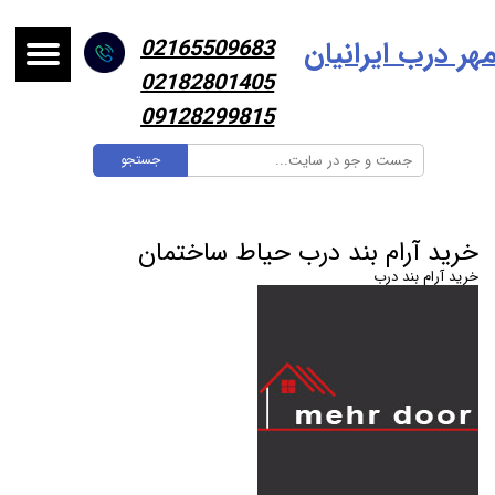
هر درب ایرانیا
ن
02165509683
02182801405
09128299815
جستجو
خرید آرام بند درب حیاط ساختمان
خرید آرام بند درب