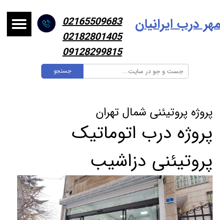
هر درب ایرانیا
ن
02165509683
02182801405
09128299815
جستجو
پروژه پروتیئنی شمال تهران
پروژه درب اتوماتیک
پروتیئنی دزاشیب