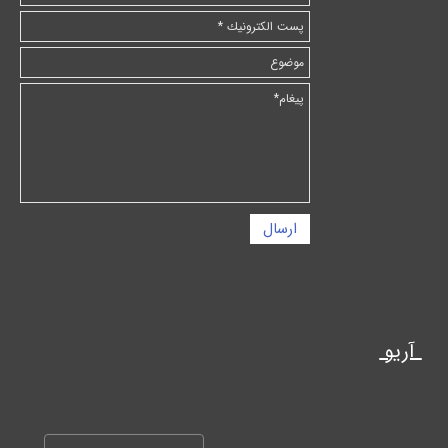
ارسال
آریو