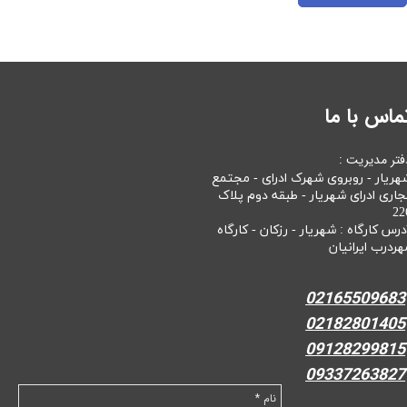
ماس با ما
فتر مدیریت :
هریار - روبروی شهرک ادرای - مجتمع
جاری ادرای شهریار - طبقه دوم پلاک
22
درس کارگاه : شهریار - رزکان - کارگاه
هردرب ایرانیان
02165509683
02182801405
09128299815
09337263827