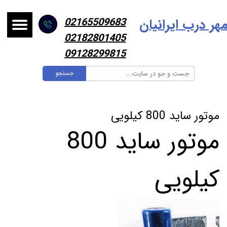
هر درب ایرانیا
ن
02165509683
02182801405
09128299815
جستجو
موتور ساید 800 کیلویی
موتور ساید 800
کیلویی