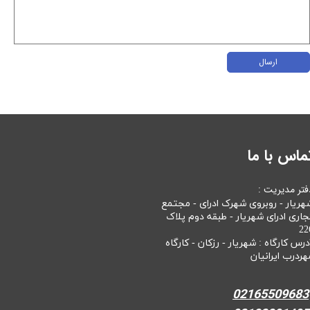
ارسال
ماس با ما
فتر مدیریت :
هریار - روبروی شهرک ادرای - مجتمع
جاری ادرای شهریار - طبقه دوم پلاک
22
درس کارگاه : شهریار - رزکان - کارگاه
هردرب ایرانیان
02165509683