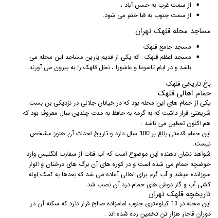
از سمت غرب به حسن آباد ،
از سمت جنوب به قبا ختم می شود.
مساجد محله قلهک تهران
مسجد جامع قلهک
مسجد اعظم قلهک : که یکی از قدیم یارین مساجد این محله می
باشد و در ایام تاسوعا و عاشورا ، نخل قلهک را به بیرون می آورند.
باغ تاریخی قلهک
حمام اهالی قلهک
یکی از حمام های این محله بود که در خیابان جلالی در نزدیکی بن بست
شریعتی قرار داشت که به گرمه به حافظ به مدت چندین سال معروف بود که
هم اکنون تعطیل می باشد .
این حمام قدمتی بالغ بر 100 سال دارد و تاریخ احداث آن هنوز مشخص
نیست.
شواهد نشان دهنده این موضوع است که آب قنات از سفارت انگلیس وارد
حوضچه حمام می شده است و در کوره های آن برگ های درختان و الوار
سوزانده میشد و آب گرم برای اهالی آماده می شد که بعدها به کمک لوله
کشی آب و گار دوش های حمام درد آن نصب شد.
تاریخچه قلهک تهران
این محله در 13 کیلومتری جنوب امامزاده صالح قرار دارد که سکنه آن در
دوران قاجار هزار تن تخمین زده شده اند .