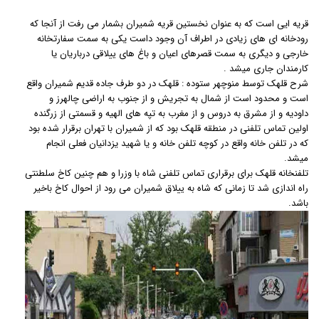
قریه ایی است که به عنوان نخستین قریه شمیران بشمار می رفت از آنجا که
رودخانه ای های زیادی در اطراف آن وجود داست یکی به سمت سفارتخانه
خارجی و دیگری به سمت قصرهای اعیان و باغ های ییلاقی درباریان یا
کارمندان جاری میشد .
شرح قلهک توسط منوچهر ستوده : قلهک در دو طرف جاده قدیم شمیران واقع
است و محدود است از شمال به تجریش و از جنوب به اراضی چالهرز و
داودیه و از مشرق به دروس و از مغرب به تپه های الهیه و قسمتی از زرگنده
اولین تماس تلفنی در منطقه قلهک بود که از شمیران با تهران برقرار شده بود
که در تلفن خانه واقع در کوچه تلفن خانه و یا شهید یزدانیان فعلی انجام
میشد.
تلفنخانه قلهک برای برقراری تماس تلفنی شاه با وزرا و هم چنین کاخ سلطنتی
راه اندازی شد تا زمانی که شاه به ییلاق شمیران می رود از احوال کاخ باخیر
باشد.