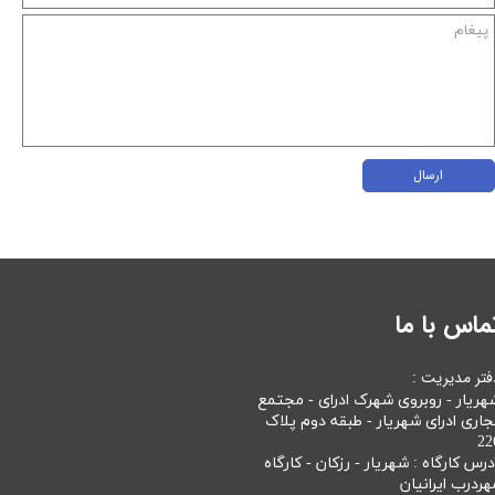
ارسال
ماس با ما
فتر مدیریت :
هریار - روبروی شهرک ادرای - مجتمع
جاری ادرای شهریار - طبقه دوم پلاک
22
درس کارگاه : شهریار - رزکان - کارگاه
هردرب ایرانیان