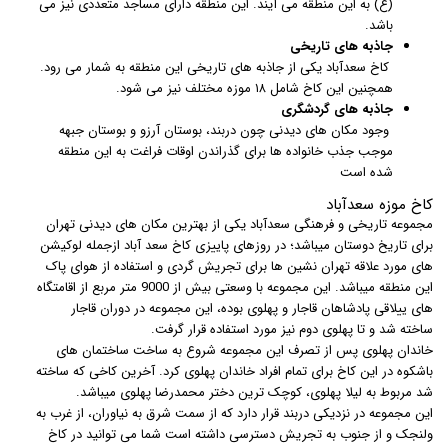
(ع) به این منطقه می آیند. این منطقه دارای مساجد متعددی نیز می
باشد.
جاذبه های تاریخی
کاخ سعدآباد یکی از جاذبه های تاریخی این منطقه به شمار می رود.
همچنین این کاخ شامل ۱۸ موزه مختلف نیز می شود.
جاذبه های گردشگری
وجود مکان های دیدنی چون دربند، بوستان آرزو و بوستان جبهه
موجب جذب خانواده ها برای گذراندن اوقات فراغت به این منطقه
شده است
کاخ موزه سعدآباد
مجموعه تاریخی و فرهنگی سعدآباد یکی از بهترین مکان های دیدنی تهران
برای تاریخ دوستان میباشد؛ در روزهای پاییزی کاخ سعد آباد ازجمله لوکیشن
های مورد علاقه تهران نشین ها برای تجریش گردی و استفاده از هوای پاک
این منطقه میباشد. این مجموعه با وسعتی بیش از 9000 متر مربع از اقامتگاه
های ییلاقی پادشاهان قاجار و پهلوی بوده، این مجموعه در دوران قاجار
ساخته شد و تا پهلوی دوم نیز مورد استفاده قرار گرفت.
خاندان پهلوی پس از تصرف این مجموعه شروع به ساخت ساختمان های
باشکوه در این کاخ برای تمام افراد خاندان پهلوی کرد. آخرین کاخی که ساخته
شد مربوط به لیلا پهلوی، کوچک ترین دختر محمدرضا پهلوی میباشد.
این مجموعه در نزدیکی دربند قرار دارد که از سمت شرق به نیاوران، از غرب به
ولنجک و از جنوب به تجریش دسترسی داشته است شما می توانید در کاخ