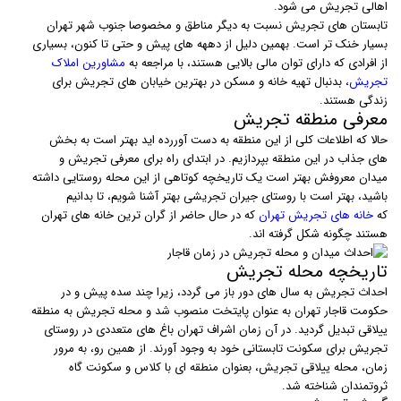
اهالی تجریش می شود.
تابستان های تجریش نسبت به دیگر مناطق و مخصوصا جنوب شهر تهران
بسیار خنک تر است. بهمین دلیل از دههه های پیش و حتی تا کنون، بسیاری
از افرادی که دارای توان مالی بالایی هستند، با مراجعه به
مشاورین املاک
تجریش
، بدنبال تهیه خانه و مسکن در بهترین خیابان های تجریش برای
زندگی هستند.
معرفی منطقه تجریش
حالا که اطلاعات کلی از این منطقه به دست آوررده اید بهتر است به بخش
های جذاب در این منطقه بپردازیم. در ابتدای راه برای معرفی تجریش و
میدان معروفش بهتر است یک تاریخچه کوتاهی از این محله روستایی داشته
باشید، بهتر است با روستای جیران تجریشی بهتر آشنا شویم، تا بدانیم
که
خانه های تجریش تهران
که در حال حاضر از گران ترین خانه های تهران
هستند چگونه شکل گرفته اند.
تاریخچه محله تجریش
احداث تجریش به سال های دور باز می گردد، زیرا چند سده پیش و در
حکومت قاجار تهران به عنوان پایتخت منصوب شد و محله تجریش به منطقه
ییلاقی تبدیل گردید. در آن زمان اشراف تهران باغ های متعددی در روستای
تجریش برای سکونت تابستانی خود به وجود آورند. از همین رو، به مرور
زمان، محله ییلاقی تجریش، بعنوان منطقه ای با کلاس و سکونت گاه
ثروتمندان شناخته شد.