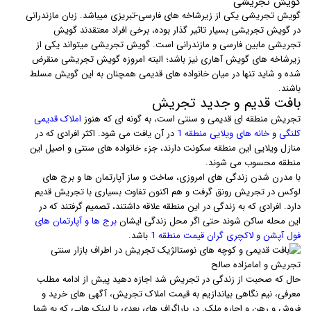
گویش تجریشی
گویش تجریشی یکی از زیرشاخه های فارسی-تبریزی میباشد. زبان مازندرانی
در گویش تجریشی بسیار تاثیر گذار بوده، برخی افراد معتقدند گویش
تجریشی مابین فارسی و مازندرانی است. گویش تجریشی میتواند یکی از
زیرشاخه های گویش آهاری نیز باشد؛ البته امروزه گویش تجریشی منقرض
شده و شاید تنها در میان خانواده های قدیمی همچنان به این گویش مسلط
باشند.
بافت قدیم و جدید تجریش
تجریش منطقه ای قدیمی و سنتی است، به گونه ای که هنوز
املاک قدیمی
کلنگی
و
خانه های ویلایی منطقه 1
در آن یافت می شود. اکثر افرادی که در
منازل ویلایی این منطقه سکونت دارند، جزء خانواده های سنتی و اصیل این
منطقه محسوب می شوند.
با مدرن شدن زندگی های امروزی، ساخت و ساز آپارتمان ها و برج های
لوکس در تجریش رونق گرفت و هم اکنون تفاوت بسیاری با تجریش قدیم
دارد. افرادی که به زندگی در این منطقه علاقه داشتند، تصمیم گرفتند که در
این محله ساکن شوند حتی اگر محل زندگی ایشان
برج ها و آپارتمان های
فول آپشن و لاکچری گران قیمت منطقه 1
باشد.
حال که صحبت از زندگی در تجریش شد اجازه دهید پیش از ادامه مطلب
معرفی، نیم نگاهی بیاندازیم به قیمت املاک تجریش، آگهی های خرید و
فروش و رهن و اجاره ملک. در پاراگراف های بعدی با لینک هایی که به شما