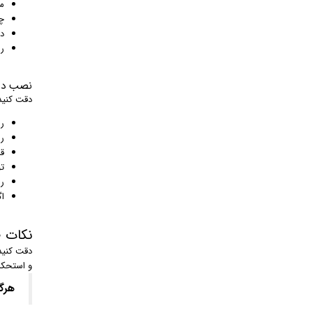
م
چ
د
ر
نصب درب
دقت کنید
ری
ر
ق
ت
ر
ا
نکات 
دقت کنید
و استحکام
هرگز