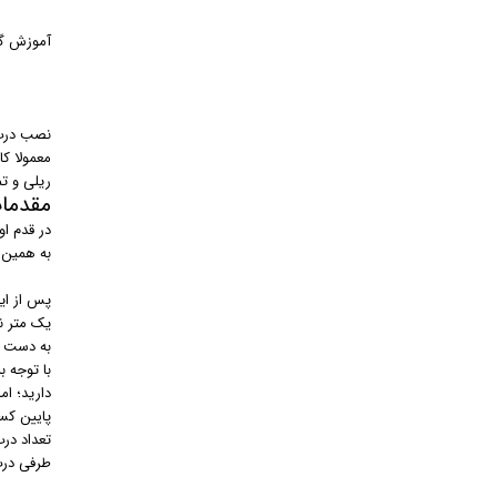
آموزش گا
نصب درب ر
معمولا کا
ریلی و ت
مقدما
در قدم ا
به همین دلیل
پس از ای
یک متر نی
به دست آو
با توجه ب
دارید؛ ام
پایین کسب
تعداد درب
طرفی درب 