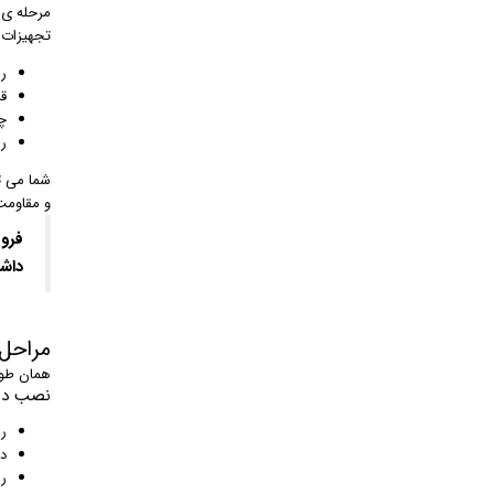
مرحله ی 
تجهیزات ع
ر
ق
چ
ر
شما می ت
و مقاومت
فرو 
داش
مراحل 
همان طور 
نصب درب
ری
د
ری