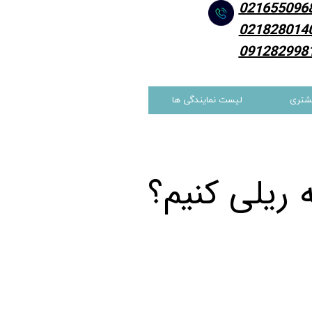
021655096
021828014
091282998
شتری
لیست نمایندگی ها
 ریلی کنیم؟