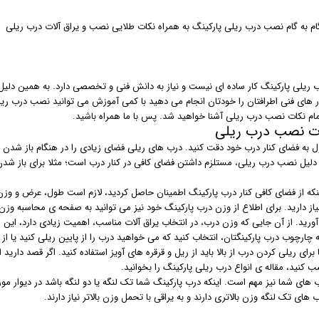
م به گام نصب درب ریلی پارکینگ به همراه نکات طلایی نصب و یراق آلات درب ریلی
یلی پارکینگ کار ساده ای نیست و نیاز به دانش فنی و تخصصی دارد. به همین دلیل باید
ر های فنی اطرافتان را خودتان انجام می دهید با کمی آموزش می توانید نصب درب ریلی 
مام نکات نصب درب ریلی آشنا خواهید شد. پس با ما همراه باشید.
ت نصب درب ریلی
ول به فضای کنار درب خود دقت کنید. درب های ریلی فضای زیادی را در هنگام باز شدن ا
 نصب درب ریلی، مستلزم داشتن فضای کافی در کنار درب است؛ مثلا برای باز شدن یک درب 3 متری، به 3 متر دیوار در کنار د
نکه از فضای کافی کنار درب پارکینگ اطمینان حاصل کردید، لازم است طول، عرض و وزن د
از دارید. برای اطلاع از وزن درب پارکینگ خود نیز می توانید به صفحه ی محاسبه وزن 
رید. از آن جایی که وزن درب، در انتخاب یراق آلات مناسب، اهمیت زیادی دارد، این مر
ه چارچوب درب پارکینگتان، انتخاب کنید که می خواهید درب را از پایین ریلی کنید یا از ب
ا برای ریلی کردن درب از بالا باید از ریل و قرقره های آویز استفاده کنید. اگر قصد دار
 کنید، مقاله ی انواع درب ریلی پارکینگ را بخوانید.
 های شما نیز مهم است. اینکه درب پارکینگ شما تک لنگه یا دو لنگه باشد در دیوار مورد
های تک لنگه وزن بالاتری دارند و به یراقی با تحمل وزن بالاتر نیاز دارند.