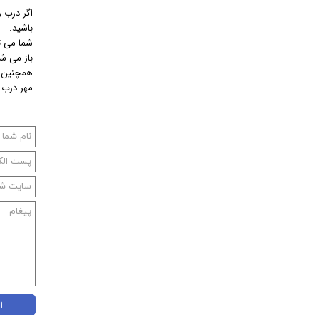
اگر درب 
باشید.
شما می تو
باز می ش
همچنین 
مهر درب ا
ا