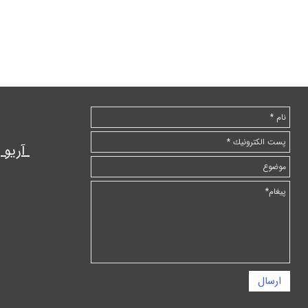
آریو
ارسال