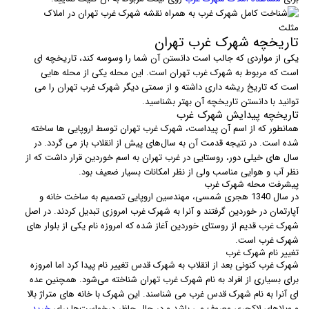
تاریخچه شهرک غرب تهران
یکی از مواردی که جالب است دانستن آن شما را وسوسه کند، تاریخچه ای
است که مربوط به شهرک غرب تهران است. این محله یکی از محله هایی
است که تاریخ ریشه داری داشته و از سمتی دیگر شهرک غرب تهران را می
توانید با دانستن تاریخچه آن بهتر بشناسید.
تاریخچه پیدایش شهرک غرب
همانطور که از اسم آن پیداست، شهرک غرب تهران توسط اروپایی ها ساخته
شده است. در نتیجه قدمت آن به سال‌های پیش از انقلاب باز می گردد. در
سال های خیلی دور، روستایی در غرب تهران به اسم خوردین قرار داشت که از
نظر آب و هوایی مناسب ولی از نظر امکانات بسیار ضعیف بود.
پیشرفت محله شهرک غرب
در سال 1340 هجری شمسی، مهندسین اروپایی تصمیم به ساخت خانه و
آپارتمان در خوردین گرفتند و آنرا به شهرک غرب امروزی تبدیل کردند. در اصل
شهرک غرب قدیم از روستای خوردین آغاز شده که امروزه نام یکی از بلوار های
شهرک غرب است.
تغییر نام شهرک غرب
شهرک غرب کنونی بعد از انقلاب به شهرک قدس تغییر نام پیدا کرد اما امروزه
برای بسیاری از افراد به نام شهرک غرب تهران شناخته می‌شود. همچنین عده
ای آنرا به نام شهرک قدس غرب می شناسند. این شهرک با خانه های متراژ بالا
و ویلاهای لاکچری معروف می باشد و در حال حاظر درخواست‌ها برای
خرید