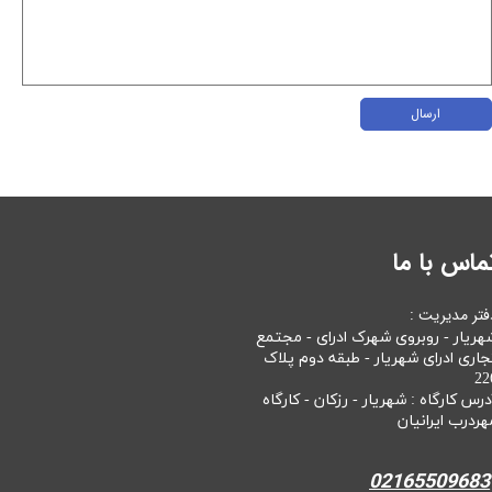
ارسال
ماس با ما
فتر مدیریت :
هریار - روبروی شهرک ادرای - مجتمع
جاری ادرای شهریار - طبقه دوم پلاک
22
درس کارگاه : شهریار - رزکان - کارگاه
هردرب ایرانیان
02165509683