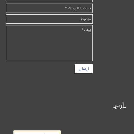
ارسال
آریو