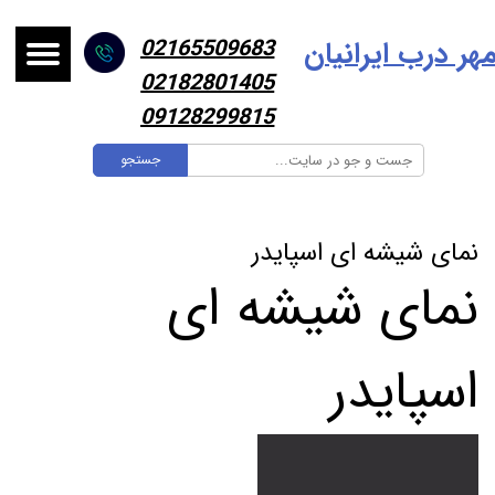
هر درب ایرانیا
ن
02165509683
02182801405
09128299815
جستجو
نمای شیشه ای اسپایدر
نمای شیشه ای
اسپایدر