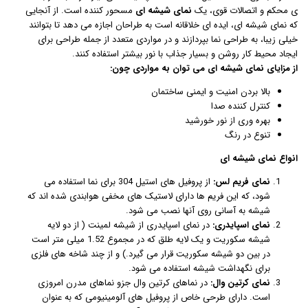
ی محکم و اتصالات قوی، یک
نمای شیشه ای
مسحور کننده است. از آنجایی
که نمای شیشه ای، ایده ای خلاقانه است به طراحان اجازه می دهد تا بتوانند
خیلی زیبا، به طراحی نما بپردازند و در مواردی متعدد از جمله طراحی برای
ایجاد محیط کار روشن و بسیار جذاب با نور بیشتر استفاده کنند.
از مزایای نمای شیشه ای می توان به مواردی چون:
بالا بردن امنیت و ایمنی ساختمان
کنترل کننده صدا
بهره وری از نور خورشید
تنوع در رنگ
انواع نمای شیشه ای
نمای فریم لس:
از پروفیل های استیل 304 برای نما استفاده می
شود، که این فریم ها دارای لاستیک های مخفی هوابندی شده اند که
شیشه به آسانی روی آنها نصب می شود.
نمای اسپایدری:
در نمای اسپایدری از شیشه لمینت ( از دو لایه
شیشه سکوریت و یک لایه طلق که در مجموع 1.52 میلی متر است
در بین دو شیشه سکوریت قرار می گیرد.) و از چند شاخه های فلزی
برای نگهداشت شیشه استفاده می شود.
نمای کرتین وال:
در نماهای کرتین وال جزو نماهای مدرن امروزی
است. دارای طرحی خاص از پروفیل های آلومینیومی که به عنوان