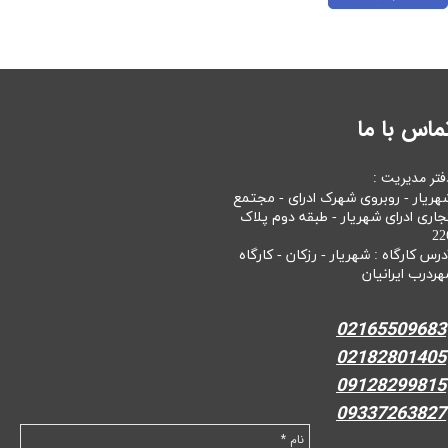
ماس با ما
فتر مدیریت :
هریار - روبروی شهرک ادرای - مجتمع
جاری ادرای شهریار - طبقه دوم پلاک
22
درس کارگاه : شهریار - رزکان - کارگاه
هردرب ایرانیان
02165509683
02182801405
09128299815
09337263827