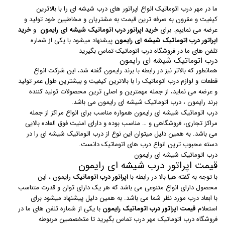
ما در مهر درب اتوماتیک انواع اپراتور های درب شیشه ای را با بالاترین
کیفیت و مقرون به صرفه ترین قیمت به مشتریان و مخاطبین خود تولید و
عرضه می نماییم. برای
خرید اپراتور درب اتوماتیک شیشه ای رایمون
و
خرید
اپراتور درب اتوماتیک شیشه ای رایمون
پیشنهاد میشود با یکی از شماره
تلفن های ما در فروشگاه درب اتوماتیک تماس بگیرید
درب اتوماتیک شیشه ای رایمون
همانطور که بالاتر نیز در رابطه با برند رایمون گفته شد، این شرکت انواع
قطعات و لوازم درب اتوماتیک را با بالاترین کیفیت و بیشترین طول عمر تولید
و عرضه می نماید، از جمله مهمترین و اصلی ترین محصولات تولید کننده
برند رایمون ، درب اتوماتیک شیشه ای رایمون می باشد.
درب اتوماتیک شیشه ای رایمون همواره مناسب برای انواع مراکز از جمله
مراکز تجاری، فروشگاهی و … مناسب بوده و دارای امنیت فوق العاده بالایی
می باشد. به همین دلیل میتوان این نوع از درب اتوماتیک شیشه ای را در
دسته محبوب ترین انواع درب های اتوماتیک دانست.
درب اتوماتیک شیشه ای رایمون
قیمت اپراتور درب شیشه ای رایمون
با توجه به گفته هیا بالا در رابطه با
اپراتور درب اتوماتیک
رایمون ، این
محصول دارای انواع متنوعی می باشد که هر یک دارای توان و قدرت متناسب
با ابعاد درب مورد نظر شما می باشد. به همین دلیل پیشنهاد میشود برای
استعلام
قیمت اپراتور درب اتوماتیک رایمون
با یکی از شماره تلفن های ما در
فروشگاه درب اتوماتیک مهر درب تماس بگیرید تا متخصصین مربوطه