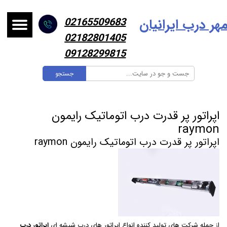
هر درب ایرانیا
ن
02165509683
02182801405
09128299815
جستجو
اپراتور پر قدرت درب اتوماتیک رایمون
raymon
اپراتور پر قدرت درب اتوماتیک رایمون raymon
از جمله شرکت های تولید کننده انواع اپراتور های درب شیشه ای
اپراتور درب