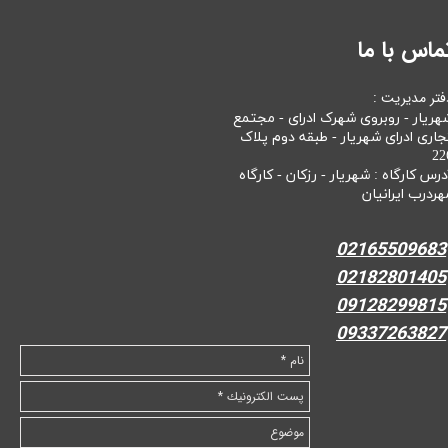
ماس با ما
فتر مدیریت :
هریار - روبروی شهرک ادرای - مجتمع
جاری ادرای شهریار - طبقه دوم پلاک
22
درس کارگاه : شهریار - رزکان - کارگاه
هردرب ایرانیان
02165509683
02182801405
09128299815
09337263827