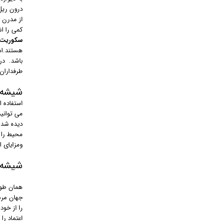
درون ریل
از مدرن 
کمی را اشغال 
سکوریت
هستند.ام
باشد. در
طرفداران
شیشه 
استفاده ا
می توانی
دیده شدن
محیط را 
ومزایای 
شیشه 
همان طور
جهان مرس
را از خود
اعتماد ر