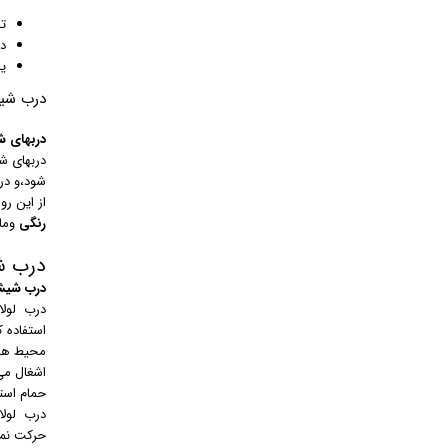
ت
د
ی
درب شی
دربهای 
دربهای ش
شود،و در
از این رو
رنگی
وما
درب ش
درب شیشه
درب لولا
استفاده 
اشغال می
حمام استف
درب لولا
حرکت نمی