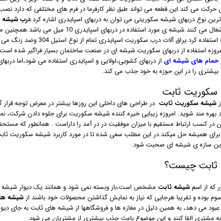
 حرکت می کند.این قطعه می تواند طبق نظر کارفرما در فرم های مختلفی که دارد نصب
ترین نوع دربهای شیشه سکوریتی می توان به دربهای اسپایدری اشاره کرد.
درب شیشه س
می کنند.شیشه ی مورد استفاده در دربهای اسپایدری 10 میل می باشد.همچنین می توان از شیشه
استفاده کرد.یراق آلات درب 
روزه استفاده از دربهای سکوریت شیشه ای در صنعت ساختمان بسیار فراگیر شده است یک
حمام های شیشه ای
از دربهای کشویی،لولایی و اسپایدری استفاده می شود،اما دربها
 بیشتری را در این حوزه به خود جذب می کند.
سکوریت ثابت
ز
شیشه سکوریت ثابت
در طراحی های داخلی این روزها بیشتر در معرض توجه قرار گرف
د بهره مند شوید. امروزه زیبایی خیره کننده شیشه سکوریت برای جلوه دادن شرکت، ن
 در کسب ارتباط مستقیم با میزان موفقیت در در آمد را داراست . همانطور که مستح
برای همیشه حل میکند.در این مطلب سعی شده تا در مورد کاربرد شیشه سکوریت ثاب
این سازه ی شیشه ای صحبت شود.
ثابت چیست؟
 که از اسم
شیشه ثابت
مشخص است،باز وبسته نمی شود و همانند یک دیوار شیشه ای
وم بوده و تقریبا هرجایی که نیاز به نمایش گذاشتن محصولات خود باشند از
شیشه ها
 عبود می دهد، به همین دلیل در مغازه ها و فروشگاهها از شیشه های ثابت به جای دیو
ا به مشتری القا کنند و این موضوع باعث جذب بیشتری از مشتریان می شود.