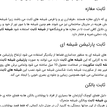
ثابت مغازه
دی که دارای مغازه هستند ،طرفدارن پر و پا قرص شیشه های ثابت می باشند.زیرا شیشه ه
ش هزینه در متریال ساختمانی نیز می شوند.هم چنین شیشه ها با عبور نور از خود و رو
 دلایل کافی است تا در مغازه ها و فروشگاهها از
شیشه ثابت
استفاده شود.
شیشه ثابت
یرات دمایی،ضربه و فشار دارد.
ثابت پارتیشن شیشه ای
های شیشه ای به منظور جداسازی فضاها از یکدیگر استفاده می شود.ارتفاع پارتیشن ها
ه به کارایی که این
شیشه های ثابت
دارند می توانند به صورت
پارتیشن شیشه ثابت
شه ثابت سکوریت
در ضخامت معمول 10 میل ساخته می شود.وتمامی برش
غییر بعد از سکوریت شیشه باعث شکستن شیشه می شود.نصب این
شیشه های ثابت 
ی ساختمانی می شود،همچنین زیبایی و جلوه ی بصری خوبی را ایجاد می کند.
ثابت بالکن
ه دلیل فضای کوچک آپارتمان ها بسیاری از افراد با پوشاندن بالکن ها،به فضای خانه 
کن شیشه ثابت
وبالکن شیشه متحرک
ز هریک از این مدلها ،بستگی به کاربرد آن در منزل دارد.کسانی که فقط قصد پوشاندن با