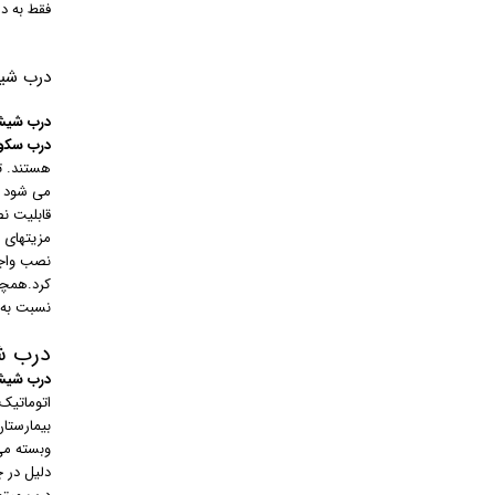
فقط به دا
درب شی
درب شیش
درب سکو
هستند. تف
می شود ا
قابلیت ن
مزیتهای 
نصب واجر
کرد.همچن
نسبت به 
درب ش
درب شیشه
اتوماتیک
بیمارستا
وبسته می
دلیل در 