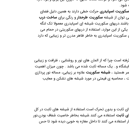
 شود.
کوریت اسپایدری
حرکت خطی دارند به همین دلیل فضای
سکوریت طرحدار
و رنگی برای
ساخت درب
سکوریت اسپایدری تمام از نوع استیل 304 وضد زنگ می باشند.دربهای سکوریت شیشه ای اسپایدری معمولا تک لنگه
ی از این موارد، استفاده از دربهای سکوریتی در حمام می
ی سکوریت اسپایدری به خاطر ظاهر مدرن تر و زیبایی که دارد
ته است چرا که از المان های نور و روشنایی ، ظرافت و زیبایی
مایشگاه و.. یک مساله ثابت شده می باشد . چون میزان اهمیت
ضر هستید ،
شیشه سکوریت
علاوه بر زیبایی، مساله نور پردازی
ت ، محاسبه ی قیمتی در مورد شیشه های نشکن و معایب
 ثابت و بدون تحرک است.استفاده از شیشه های ثابت در کل
ی ثابت
استفاده می کنند.شیشه بخاطر خاصیت شفاف بودن،نور
ار استفاده می کنند تا داخل مغازه به خوبی دیده شود تا حس