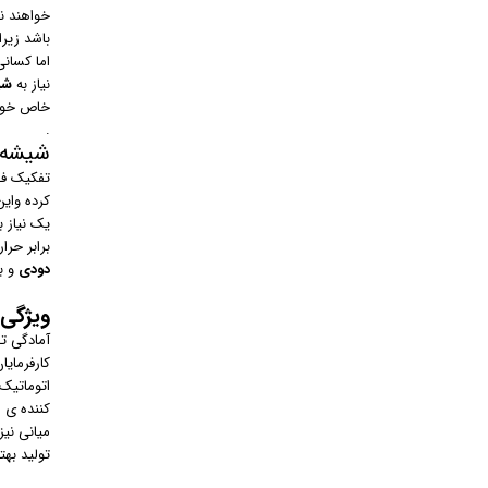
خواهند نم
باشد زیرا
اما کسانی
نیاز به
شی
خاص خود 
.
شیشه 
تفکیک فض
کرده وای
یک نیاز 
برابر حرا
دودی
و ب
ویژگی
آمادگی ت
کارفرمای
اتوماتیک 
کننده ی 
میانی نی
تولید به