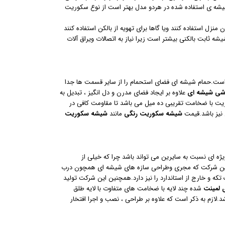
یشه ی استفاده شده در هردو مدل بهتر است از نوع سکوریت
منزل استفاده کنند ویا گاها برای تهویه از بالکن استفاده کنند
ه ثابت بالکنی بیشتر است زیرا نیاز به اتصالات ویراق آلات
 است.حمام شیشه ای فضای استحمام را از سایر قسمت ها جدا
شی شیشه ای
علاوه بر ایجاد فضای مدرن و دل انگیز ، تبدیل به
 با ضخامت تقریبی ده میل می باشد تا مقاومت کافی در
نیز باشد.قیمت
شیشه سکوریت رنگی
مانند
شیشه
سکوریت
ژه ای نسبت به سایرین می تواند باشد چرا که خیلی از
اشد.این شرکت که مجری وطراحی سازه های شیشه ای همچون درب
 تکه و خارج از استاندارد را نیز دارد.همچنین این شرکت تولید
لمینت
شده چند لایه با ضخامت های متفاوت با لایه طلق
لازم به ذکر است که علاوه بر طراحی ، نصب و اجرا افتخار