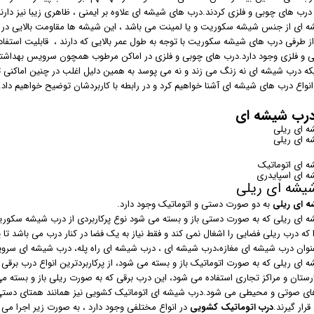
رب های چوبی و فلزی کردند.درب های شیشه ای علاوه بر ایمنی ، ظاهری زیبا نیز دارند 
 ای از جنس شیشه سکوریت و یا لمینت می باشد ، این شیشه ها مقاومت بالایی در براب
از طرفی درب های شیشه سکوریت با توجه به طول عمر بالایی که دارند ، قابلیت استفاد
 و فلزی وجود دارد.درب های چوبی و فلزی در اماکن مرطوب همچون سرویس بهداشتی
که درب شیشه ای نه زنگ می زند و نه می پوسد به همین دلیل اغلب در چنین اماکنی 
 انواع درب های شیشه ای آشنا خواهیم کرد و در رابطه با کاربردشان توضیح خواهیم داد.
 درب شیشه ای
 ای ریلی
 ای ریلی
 ای اتوماتیک
 ای اسپایدری
یشه ای ریلی
ه ای ریلی
به دو صورت دستی و اتوماتیک وجود دارد.
 ای ریلی که به صورت دستی باز و بسته می شود نوع پرکاربردی از درب شیشه سکوریت
 که درب ریلی فضایی را اشغال نمی کند و فقط نیاز به یک فضا در کنار درب می باشد ت
عنوان درب شیشه ای مغازه،درب شیشه ای ، درب شیشه ای راه پله، درب شیشه ای سرو
 ای ریلی که به صورت اتوماتیک باز و بسته می شود، از پرکاربردترین انواع درب برق
رستان و مراکز تجاری استفاده می شود، این درب برقی که به صورت ریلی باز و بسته می 
ای صوتی و محیطی می شود.درب شیشه ای اتوماتیک کشویی نیز همانند همتای دستی خ
رار گیرند.
درب اتوماتیک کشویی
در انواع مختلفی وجود دارد ، به صورت زیر اجرا می 