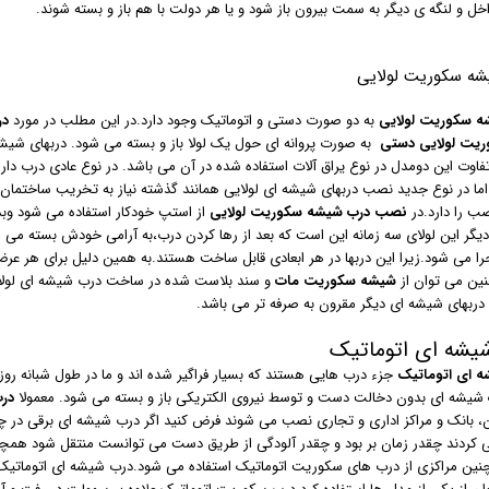
خل و لنگه ی دیگر به سمت بیرون باز شود و یا هر دولت با هم باز و بسته شوند.
شه سکوریت لولایی
ه سکوریت لولایی
به دو صورت دستی و اتوماتیک وجود دارد.در این مطلب در مورد
در
ریت لولایی دستی
به صورت پروانه ای حول یک لولا باز و بسته می شود. دربهای شیشه
اوت این دومدل در نوع یراق آلات استفاده شده در آن می باشد. در نوع عادی درب دارای 
ما در نوع جدید نصب دربهای شیشه ای لولایی همانند گذشته نیاز به تخریب ساختمان را
صب را دارد.در
نصب درب شیشه سکوریت لولایی
از استپ خودکار استفاده می شود وب
دیگر این لولای سه زمانه این است که بعد از رها کردن درب،به آرامی خودش بسته می ش
ا می شود.زیرا این دربها در هر ابعادی قابل ساخت هستند.به همین دلیل برای هر عر
ین می توان از
شیشه
سکوریت مات
و سند بلاست شده در ساخت درب شیشه ای لول
دربهای شیشه ای دیگر مقرون به صرفه تر می باشد.
یشه ای اتوماتیک
 ای اتوماتیک
جزء درب هایی هستند که بسیار فراگیر شده اند و ما در طول شبانه روز
 شیشه ای بدون دخالت دست و توسط نیروی الکتریکی باز و بسته می شود. معمولا
در
ن، بانک و مراکز اداری و تجاری نصب می شوند فرض کنید اگر درب شیشه ای برقی در چ
 کردند چقدر زمان بر بود و چقدر آلودگی از طریق دست می توانست منتقل شود همچنی
چنین مراکزی از درب های سکوریت اتوماتیک استفاده می شود.درب شیشه ای اتوماتیک 