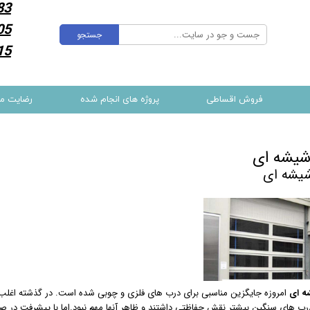
83
05
جستجو
15
فروش اقساطی
پروژه های انجام شده
رضایت م
شیشه ای
یشه ای
ه ای
امروزه جایگزین مناسبی برای درب های فلزی و چوبی شده است. در گذشته اغلب
درب های سنگین بیشتر نقش حفاظتی داشتند و ظاهر آنها مهم نبود.اما با پیشرفت در 