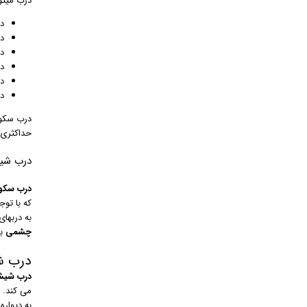
درب میتوا
د
د
د
د
د
د
درب سکور
حداکثری 
درب شی
درب سکو
که با تو
به دربها
چشمی
بع
درب ش
درب شیشه
می کند. 
به دیوار