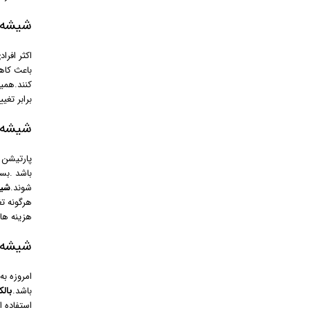
شیشه 
اکثر افرا
باعث کاه
کنند.همین
برابر تغی
شیشه 
پارتیشن 
باشد .بست
شوند.
شی
هرگونه ت
هزینه ها
شیشه 
امروزه ب
باشد.
بال
استفاده ا