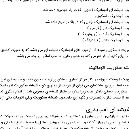
ن از یکی از مدل ها استفاده کرد.درب سکوریت اتوماتیک علاوه بر سهولت در رفت و آمد و
رب شیشه ای اتوماتیک کشویی که در بالا توضیح داده شد
رب اتوماتیک تلسکوپی
رب شیشه ای اتوماتیک لولایی که در بالا توضیح داده شد
رب اتوماتیک کرو ( قوسی )
رب اتوماتیک گردان ( ریولوینگ )
رب اتوماتیک تاشو ( فولدینگ )
یت تلسکوپی نمونه ای از درب های اتوماتیک شیشه ای می باشد که به صورت کشویی 
را برای کاربران فراهم می کند به همین دلیل مناسب اماکن پرتردد می باشد.
شه سکوریت اتوماتیک
ریت اتومات
،امروزه در اکثر مراکز تجاری واماکن پرتررد همچون بانک و بیمارستان این
جه به ابعاد ورودی ساختمان می توان از هریک از مدلهای
درب شیشه سکوریت اتوماتیک
ی سکوریت دستی بالاتر است زیرا علاوه بر متراژ شیشه ی مصرفی باید از اقلام دیگر
د از نصب نیاز به تعمیرات و نگهداری دارد.
درب شیشه سکوریت ریلی
اتومات
یکی از ر
یشه ای اسپایدری
 ای اسپایدری
را می توان زیر دسته ی درب شیشه ای ریلی دانست چرا که حرکت
در
قطعه ی اصلی در یراق آلات درب اسپایدری یک پروفیل استیل با سطح مقطع لوله ای 
ه جانبی متصل می شود. شیشه سکوریت توسط قطعه ی قلاب و یا قطعه آویز به ریل مت