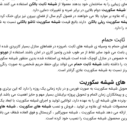
ای زیبایی را به ساختمان خود بدهند معمولا از
شیشه ثابت بالکن
استفاده می کنند.ش
شیشه سکوریت
دوام بالایی در برابر ضربه و تغییرات دمایی دارد.
 که علاوه بر موارد بالا می خواهند در فصول گرم سال از فضای بیرون نیز برای خنک کردن 
شه سکوریت ریلی بالکن
دارند.بالبع قیمت
شیشه سکوریت تاشو بالکنی
نسبت به شیش
را دارد.
ثابت حمام
ای حمام به وسیله ی شیشه های ثابت ،امروزه در فضاهای منازل بسیار کاربردی شده
ن باعث می شود سایر نقاط از مر طوب شدن وتمیز کاری در امان باشند.استفاده از
دوردو
به خصوص در منازل کوچک شده است.شیشه ی استفاده شده بدین منظور شیشه سکوریت
رت را داشته باشد.
شیشه ثابت حمام
می تواند برای حفظ حریم شخصی به صورت رنگی 
رنز نسبت به شیشه سکوریت عادی گرانتر است.
 های
شیشه سکوریت
حویل شیشه سکوریت به صورت فورس و در بازه زمانی یک روزه را دارد که این برتری وی
ان و پیمانکاران زمان اتمام و تحویل پروژه برایشان بسیار مهم و حایز اهمیت می ب
ونرده های شیشه ای را به عهده دارد، توانایی تولید و اجرای
شیشه سکوریت
با ابعاد یک
محصولات شیشه ای علاوه بر تولید ، فروش و نصب
شیشه های سکوریت
،
شیشه های
ز ارائه می دهد.شیشه سکوریت ، شیشه سوپرکلیر ، کریستال و فوق العاده شفاف می باشد.
ترین محصول شیشه سکوریت را نصیب خود کرده است.