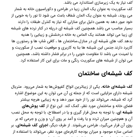
کف
نیاز به یک زیرسازی استاندارد می باشد.
کف سکوریت به عنوان یک المان زیبا در طراحی و دکوراسیون خانه به شمار
می روند، شیشه به عنوان یک المان شفاف باعث می شود تا نور را به خوبی از
خود عبور دهد به همین دلیل برای منازلی که نیاز به کنترل طبقات را دارند
بسیار مناسب می باشد.همچنین کف شیشه ای درپله در کنار نرده های شیشه
ای زیبا می تواند همانند یک الماس به خانه درخشش و زیبایی را هدیه
بدهد.کف های شیشه ای در منازل،ساختمان ها ، کافی شاپ ها و رستورن ها
کاربرد دارند.جنس این شیشه ها بنا به کاربری و موقعیت نصب از سکوریت و
یا لمینت می باشد تا مقاومت خوبی را در برابر فشار داشته باشد، همچنین
می توان از شیشه های سکوریت رنگی و مات برای این کار استفاده کرد.
کف شیشه‌ای ساختمان
کف شیشه‌ای خانه
، یکی از زیباترین انواع کفپوش‌ها به شمار می‌رود. متریال
شیشه دارای مزایایی است که از جمله ی آن می توان به این موضوع اشاره
کرد که شیشه، می‌تواند نور را از خود عبور دهد و به زیبایی هرچه بیشتر
فضای خانه و ساختمان مورد نظر، کمک کند. این نوع از
کف پوش‌های
شیشه ای
، با توجه به محل قرار گیری و یا در اصطلاح، با توجه به محل نصب
آن و هم‌چنین میزان تردد و یا رفت و آمد بر روی آن؛ و وزن و جرمی که بر
روی آن قرار می‌گیرد، طراحی می‌شوند. از طرف دیگر،
اجرای کف شیشه‌ای
، بر
اساس سازه موجود و میزان بودجه کارفرمای مورد نظر، می‌تواند با استفاده از