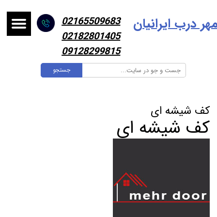
هر درب ایرانیا
ن
02165509683
02182801405
09128299815
جستجو
کف شیشه ای
کف شیشه ای