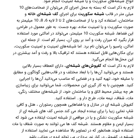
انواع شیشه‌های سکوریت و یا شیشه لمینیت انجام شود.
لازم به ذکر است که بسته به محل اجرای کار می‌توان از ضخامت‌های 10
میلی متر در قالب
شیشه سکوریت
برای اجرای
کف شیشه‌ای خانه
و
ساختمان، استفاده کرد و یا از ضخامت‌های 2 تا 3 لایه 6، 8، 10 میلیمتر به
صورت سکوریت و یا لمینیت ساده، بهره جست. به طور معمول در طراحی
این فضاها، شیشه سکوریت 10 میلیمتر، می‌تواند در اماکنی مورد استفاده
قرار بگیرد که میزان رفت و آمد بر روی آن، بسیار کم است. از جمله این
اماکن، پاسیو را می‌توان نام برد. اما شیشه‌های لمینیت و لمینیت سکوریت،
برای مکان‌هایی قابل استفاده هستند که ترافیک بالا و رفت و آمد بیشتری در
این محل‌ها انجام می‌گیرد.
لازم به ذکر است که
کفپوش‌های شیشه‌ای
، دارای انعطاف بسیار بالایی
هستند و می‌توانید آن‌ها را با ابعاد مختلف و در قالب‌هایی گوناگون و مطابق
با سلیقه خود، تهیه کنید و در فضایی که مناسب می‌دانید آن‌ها را اجرایی
کنید. هم‌چنین با به کار گیری این محصولات، شما می‌توانید برای زیباسازی
هر چه بیشتر محیط اتاق و یا ساختمان خود، از شیشه‌های مختلف رنگی،
مات، شفاف، نیمه مات، طرح دار و… استفاده کنید.
کفپوش شیشه ای در منازل و یا فضاهایی همچون رستوران ، هتل و کافی
شاپ نمایی زیبا را برای بیننده ایجاد می کند.جنس کف های شیشه ای از
شیشه سکوریت نشکن و یا در مواقعی از شیشه لمینت ایتفاده می شود که
بسیار ایمن و مقاوم هستند .شیشه کف ها می توانند به صورت شفاف یا مات
استفاده شوند.همانطور که در تصاویر بالا مشاهده می نمایید استفاده از
شیشه در کفپوش در کنار نور پردازی می تواند ایده ی جذابی باشد