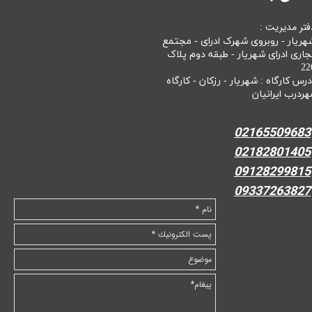
فتر مدیریت :
هریار - روبروی شهرک ادرای - مجتمع
جاری ادرای شهریار - طبقه دوم پلاک
22
درس کارگاه : شهریار - رزکان - کارگاه
هردرب ایرانیان
02165509683
02182801405
09128299815
09337263827