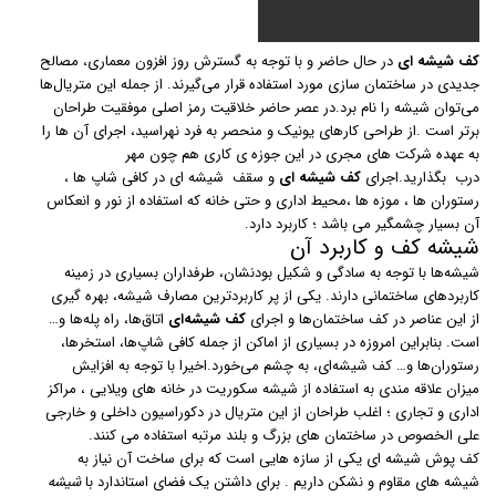
کف شیشه ای
در حال حاضر و با توجه به گسترش روز افزون معماری، مصالح
جدیدی در ساختمان سازی مورد استفاده قرار می‌گیرند. از جمله این متریال‌ها
می‌توان شیشه را نام برد.در عصر حاضر خلاقیت رمز اصلی موفقیت طراحان
برتر است .از طراحی کارهای یونیک و منحصر به فرد نهراسید، اجرای آن ها را
به عهده شرکت های مجری در این جوزه ی کاری هم چون مهر
درب بگذارید.اجرای
کف شیشه
ای
و سقف شیشه ای در کافی شاپ ها ،
رستوران ها ، موزه ها ،محیط اداری و حتی خانه که استفاده از نور و انعکاس
آن بسیار چشمگیر می باشد ؛ کاربرد دارد.
شیشه کف و کاربرد آن
شیشه‌ها با توجه به سادگی و شکیل بودنشان، طرفداران بسیاری در زمینه
کاربردهای ساختمانی دارند. یکی از پر کاربردترین مصارف شیشه، بهره گیری
از این عناصر در کف ساختمان‌ها و اجرای
کف شیشه‌ای
اتاق‌ها، راه پله‌ها و…
است. بنابراین امروزه در بسیاری از اماکن از جمله کافی شاپ‌ها، استخرها،
رستوران‌ها و… کف شیشه‌ای، به چشم می‌خورد.اخیرا با توجه به افزایش
میزان علاقه مندی به استفاده از شیشه سکوریت در خانه های ویلایی ، مراکز
اداری و تجاری ؛ اغلب طراحان از این متریال در دکوراسیون داخلی و خارجی
علی الخصوص در ساختمان های بزرگ و بلند مرتبه استفاده می کنند.
کف پوش شیشه ای یکی از سازه هایی است که برای ساخت آن نیاز به
شیشه های مقاوم و نشکن داریم . برای داشتن یک فضای استاندارد با
شیشه