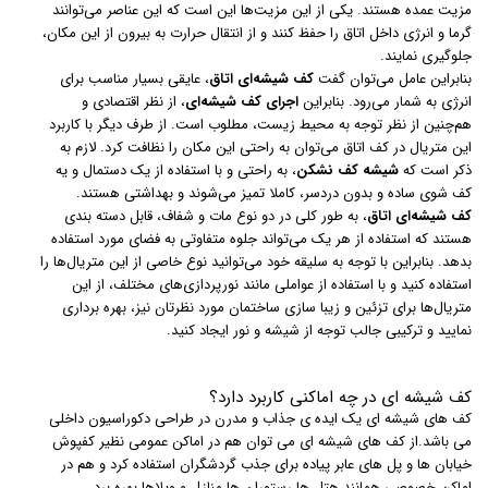
مزیت عمده هستند. یکی از این مزیت‌ها این است که این عناصر می‌توانند
گرما و انرژی داخل اتاق را حفظ کنند و از انتقال حرارت به بیرون از این مکان،
جلوگیری نمایند.
بنابراین عامل می‌توان گفت
کف شیشه‌ای اتاق
، عایقی بسیار مناسب برای
انرژی به شمار می‌رود. بنابراین
اجرای کف شیشه‌ای
، از نظر اقتصادی و
هم‌چنین از نظر توجه به محیط زیست، مطلوب است. از طرف دیگر با کاربرد
این متریال در کف اتاق می‌توان به راحتی این مکان را نظافت کرد. لازم به
ذکر است که
شیشه کف نشکن
، به راحتی و با استفاده از یک دستمال و یه
کف شوی ساده و بدون دردسر، کاملا تمیز می‌شوند و بهداشتی هستند.
کف شیشه‌ای اتاق
، به طور کلی در دو نوع مات و شفاف، قابل دسته بندی
هستند که استفاده از هر یک می‌تواند جلوه متفاوتی به فضای مورد استفاده
بدهد. بنابراین با توجه به سلیقه خود می‌توانید نوع خاصی از این متریال‌ها را
استفاده کنید و با استفاده از عواملی مانند نورپردازی‌های مختلف، از این
متریال‌ها برای تزئین و زیبا سازی ساختمان مورد نظرتان نیز، بهره برداری
نمایید و ترکیبی جالب توجه از شیشه و نور ایجاد کنید.
کف شیشه ای در چه اماکنی کاربرد دارد؟
کف های شیشه ای یک ایده ی جذاب و مدرن در طراحی دکوراسیون داخلی
می باشد.از کف های شیشه ای می توان هم در اماکن عمومی نظیر کفپوش
خیابان ها و پل های عابر پیاده برای جذب گردشگران استفاده کرد و هم در
اماکن خصوصی همانند هتل ها،رستوران ها،منازل و ویلاها بهره برد.