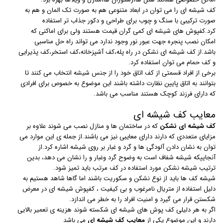
کف شیشه ای را می توان در ابعاد متنوعی هم به صورت تک المان و هم به
صورت ترکیبی با سنگ و چوب برای طراحی و دکور جذاب تر استفاده
کرد.کفپوش های شیشه ای کمی گران قیمت هستند ولی برای اماکنی که
امکان نصب پنجره جهت عبور نور وجود ندارد می تواند راه حل مناسبی
باشد.از کف شیشه ای نشکن در راه پله،کف آشپزخانه،کف استخر،کف پذیرایی
و کف حمام می توان استفاده کرد.
برخی از افراد قسمتی از کف اتاق خود را از جنس شیشه انتخاب می کنند تا
بتوانند به اتاق پایین نظارت داشته باشند این موضوع به خصوص برای افرادی
که دارای فرزند کوچک هستند مناسب می باشد.
معایب کف شیشه ای
کف شیشه ای نشکن
که در ساختمان ها و منازل نصب می شوند علاوه بر
مزایای متعددی که دارند دارای معایبی نیز می باشند.از جمله ی این موارد می
توان به نشان دادن آلودگی ها و گرد و غبار بر روی شیشه اشاره کرد.از
آنجاییکه شیشه شفاف است به وضوح گرد وغبار و را نشان می دهد، بدین
ترتیب شیشه نشکن مورد استفاده در کف مرتب باید تمیز شود.
شیشه کف ها باید از نوع نشکن و سکوریت باشند اما گاها شاهد هستیم به
دلیل استفاده از متریال نامرغوب و بی کیفیت ، کفپوش شیشه ای در معرض
شکستن قرار می گیرد و امنیت افراد را به خطر می اندازد.
اگر به هر دلیلی کف پوش های شیشه ای شکسته شوند هزینه ی تعمیر بالایی
دارند و این موضوع یکی از
معایب کف شیشه
ای
می باشد