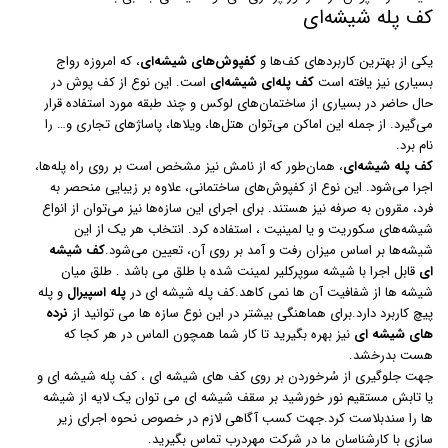
کف پله شیشه‌ای
یکی از بهترین کاربردهای کف‌ها و
کفپوش‌های شیشه‌ای
، که امروزه رواج
بسیاری نیز یافته است
کف پله‌ای شیشه‌ای
است. این نوع از کف پوش در
حال حاضر در بسیاری از ساختمان‌های لوکس و چند طبقه مورد استفاده قرار
می‌گیرد. از جمله این اماکن می‌توان هتل‌ها، ویلاها، پاساژهای تجاری و… را
نام برد.
کف پله شیشه‌ای
، همان‌طور که از نامش نیز مشخص است بر روی راه پله‌ها،
اجرا می‌شود. این نوع از کفپوش‌های ساختمانی، علاوه بر زیبایی منحصر به
فرد، مقرون به صرفه نیز هستند. برای اجرای این سازه‌ها نیز می‌توان از انواع
شیشه‌های سکوریت و یا لمینیت ، استفاده کرد. انتخاب هر یک از این
شیشه‌ها بر اساس میزان رفت و آمد بر روی آن، تعیین می‌شود.
کف شیشه
ای
قابل اجرا با شیشه سوپرکلیر لمینت شده با طلق می باشد . طلق میان
شیشه ها از شفافیت آن ها نمی کاهد.کف پله شیشه ای در
پله اسپیرال
و پله
پیچ کاربرد دارد.برای هماهنگی بیشتر در این نوع سازه ها می توانید از
نرده
های شیشه ای
نیز بهره بگیرید تا کار شما همچون الماس در هر کجا که
هست بدرخشد.
جهت جلوگیری از سُرخوردن بر روی کف های شیشه ای ، کف پله شیشه ای و
یا تابش مستقیم نور خورشید بر سقف شیشه ای می توان یک لایه از شیشه
ها را سندبلاست کرد.جهت کسب آگاهی لازم در خصوص نحوه اجرای زیر
سازی با کارشناسان ما در شرکت مهردرب تماس بگیرید.