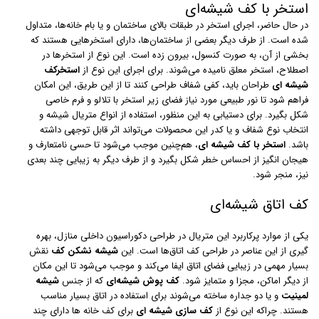
استخر با کف شیشه‌ای
در حال حاضر، اجرای استخر در طبقات بالای ساختمان و یا بام خانه‌ها، متداول
شده است. از طرف دیگر بعضی از ساختمان‌ها، دارای استخرهایی هستند که
بخشی از آن، به صورت کنسول، بیرون زده است. این نوع از استخرها در
اصطلاح، استخر معلق نامیده می‌شوند. برای اجرای این نوع از
استخرکف
شیشه ای
طراحان باید، کفی شفاف طراحی کنند تا از این طریق، این امکان
فراهم شود تا نور طبیعی مورد نیاز فضای زیر استخر با تلالو و فرم خاصی
شکل بگیرد. برای دستیابی به این منظور، استفاده از انواع متریال شیشه و
انتخاب نوع شفاف و یا کدر این محصولات می‌تواند اثر قابل توجهی داشته
باشد.
استخر با کف شیشه ای
، هم‌چنین موجب می‌شود تا حسی نامتعارف و
هیجان انگیز از احساس خطر شکل بگیرد و از طرف دیگر به زیبایی چند بعدی
نیز، منجر شود.
کف اتاق شیشه‌ای
یکی از موارد پرکاربرد این متریال در طراحی دکوراسیون داخلی منازل، بهره
گیری از این عناصر در طراحی کف اتاق‌ها است. این
شیشه نشکن کف
نقش
بسیار مهمی در زیبایی فضای اتاق ایفا می‌کند و موجب می‌شود تا این مکان
از دیگر اماکن، مجزا و متمایز شود.
کف‌ پوش شیشه‌ای
که از جنس
شیشه
لمینیت
و یا دو جداره ساخته می‌شوند برای استفاده در اتاق بسیار مناسب
هستند. چراکه این نوع از
کف سازی شیشه ای
برای کف خانه ها دارای چند