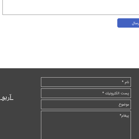
رسال
آریو