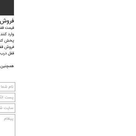
فروش قف
قیمت قفل د
وارد کننده
پخش کننده
فروش قفل درب 
قفل درب اتوماتیک اریکسن Ericsson برا
همچنین ب