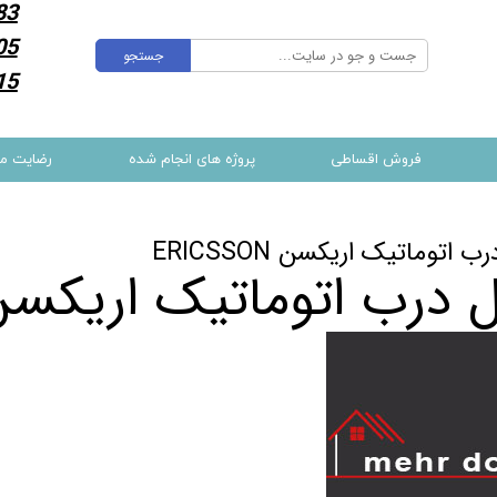
83
05
جستجو
15
فروش اقساطی
پروژه های انجام شده
رضایت م
ب اتوماتیک اریکسن ERICSSON
 درب اتوماتیک اریکسن ICSSON