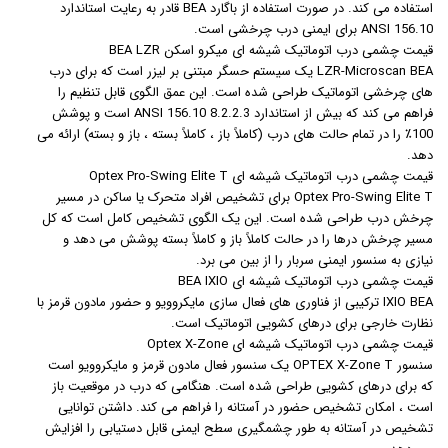
استفاده می کند. در صورت استفاده از باگارد BEA قادر به رعایت استاندارد
ANSI 156.10 برای ایمنی درب چرخشی است.
قیمت چشمی درب اتوماتیک شیشه ای میکرو اسکن BEA LZR
LZR-Microscan BEA یک سیستم حسگر مبتنی بر لیزر است که برای درب
های چرخشی اتوماتیک طراحی شده است. این عمق الگوی قابل تنظیم را
فراهم می کند که بیش از استاندارد ANSI 156.10 8.2.2.3 است و پوشش
100٪ را در تمام حالت های درب (کاملاً باز ، کاملاً بسته ، باز و بسته) ارائه می
دهد.
قیمت چشمی درب اتوماتیک شیشه ای Optex Pro-Swing Elite T
Optex Pro-Swing Elite T برای تشخیص افراد متحرک یا ساکن در مسیر
چرخش درب طراحی شده است. این یک الگوی تشخیص کامل است که کل
مسیر چرخش درها را در حالت کاملاً باز و کاملاً بسته پوشش می دهد و
نیازی به سنسور ایمنی سربار را از بین می برد.
قیمت چشمی درب اتوماتیک شیشه ای BEA IXIO
IXIO BEA ترکیبی از فناوری های فعال سازی مایکروویو و حضور مادون قرمز با
نظارت خارجی برای درهای کشویی اتوماتیک است.
قیمت چشمی درب اتوماتیک شیشه ای Optex X-Zone
سنسور OPTEX X-Zone T یک سنسور فعال مادون قرمز و مایکروویو است
که برای درهای کشویی طراحی شده است. هنگامی که درب در موقعیت باز
است ، امکان تشخیص حضور در آستانه را فراهم می کند. داشتن توانایی
تشخیص در آستانه به طور چشمگیری سطح ایمنی قابل دستیابی را افزایش