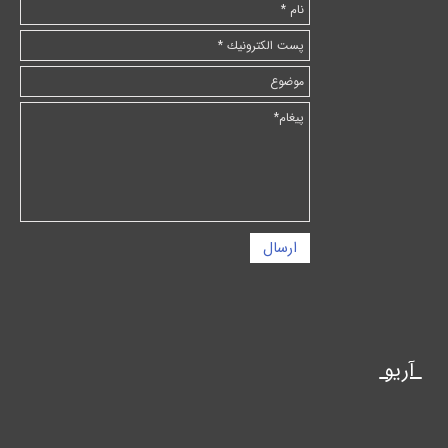
ارسال
آریو