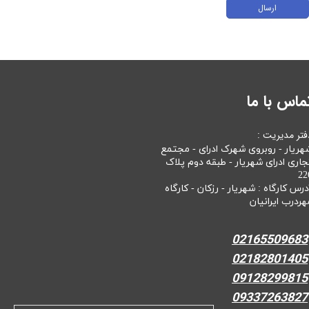
ارسال
ماس با ما
فتر مدیریت :
هریار - روبروی شهرک ادرای - مجتمع
جاری ادرای شهریار - طبقه دوم پلاک
22
درس کارگاه : شهریار - رزکان - کارگاه
هردرب ایرانیان
02165509683
02182801405
09128299815
09337263827