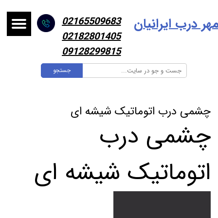
هر درب ایرانیا
ن
02165509683
02182801405
09128299815
جستجو
چشمی درب اتوماتیک شیشه ای
چشمی درب
اتوماتیک شیشه ای