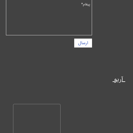
ارسال
آریو