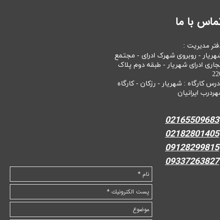
ماس با ما
فتر مدیریت :
هریار - روبروی شهرک ادرای - مجتمع
جاری ادرای شهریار - طبقه دوم پلاک
22
درس کارگاه : شهریار - رزکان - کارگاه
هردرب ایرانیان
02165509683
02182801405
09128299815
09337263827