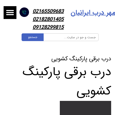
هر درب ایرانیا
ن
02165509683
02182801405
09128299815
جستجو
درب برقی پارکینگ کشویی
درب برقی پارکینگ
کشویی