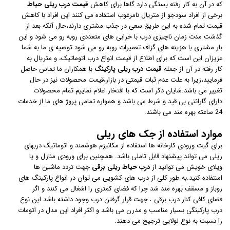
که در آن به کار رفته بستگی دارد گاها برای کاهش
قیمت درب
ریلی حیاط
برخی از افراد سودجو از متریال نامرغوب استفاده می کنند این افراد با کاهش
قیمت تمام شده به این طریق سعی در جذب مشتری دارند،حال آنکه بعد از
گذشت مدت زمان ناچیزی درب با خرابی های متعددی روبه رو می شود و این
بار مشتری با هزینه های گزاف تعمیرات روبه رو می شود.توصیه ی ما به شما
عزیزان این است که برای اطلاع از قیمت انواع درب اتوماتیک، و متریال به
کار رفته در آن از جمله
قیمت درب ریلی پارکینگ
با همکاران ما تماس حاصل
فرمایید،زیرا به علت عدم ثبات قیمتی در بازار،قیمت محصولات نیز در حال
تغییر می باشد.شایان ذکر است که با افتخار اعلام نماییم تمام محصولات
دارای گارانتی بی قید و شرط می باشد و همواره تمامی پروژ های ما از خدمات
24 ساعته بهره مند می باشند.
موارد استفاده از جک های ریلی
برای گیت ورودی کارخانه ها استفاده از مکانیزم هوشمند و اتوماتیک دربهای
ریلی می تواند پیشنهاد قابل تاملی باشد. همچنین برای ورودی منازل و یا
ویلای خویش می توانید از
درب حیاط ریلی برقی
جهت تردد ماشین ها
استفاده کنید.به طور کلی از درب های کشویی می توان در انواع پارکینگ های
روباز و مسقف بهره مند شد چرا که فضای کمتری را اشغال می کنند و اگر
فضای کافی کنار درب برقی ، جهت قرار گرفتن درب وجود داشته باشد این نوع
درب پارکینگی بسیار مناسب و مدرن می باشد و اکثر افراد این مدل در اتومات
را نسبت به نوع لولایی ترجیح می دهند.