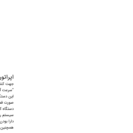
اپراتور 
جهت کنتر
“سرعت آه
صورت قطع
دستگاه ک
سیستم را
دارا بودن
همچنین م