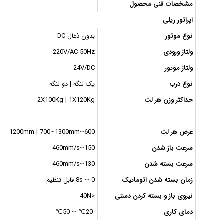
مشخصات فنی محصول
اپراتور ریلی
نوع موتور
بدون ذغال-DC
ولتاژ ورودی
220V/AC-50Hz
ولتاژ موتور
24V/DC
نوع درب
یک لنگه | دو لنگه
حداکثر وزن هر لت
2X100Kg | 1X120Kg
عرض هر لت
600~1200mm | 700~1300mm
سرعت باز شدن
150~460mm/s
سرعت بسته شدن
130~460mm/s
زمان بسته شدن اتوماتیک
0 ~ 8s قابل تنظیم
نیروی باز و بسته کردن دستی
<40N
دمای کاری
-20℃ ~ 50℃