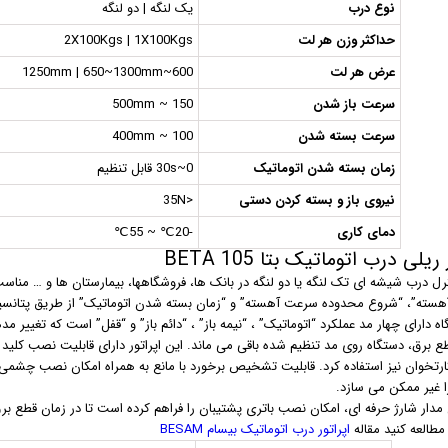
نوع درب
یک لنگه | دو لنگه
حداکثر وزن هر لت
2X100Kgs | 1X100Kgs
عرض هر لت
600~1250mm | 650~1300mm
سرعت باز شدن
150 ~ 500mm
سرعت بسته شدن
100 ~ 400mm
زمان بسته شدن اتوماتیک
0~30s قابل تنظیم
نیروی باز و بسته کردن دستی
<35N
دمای کاری
-20℃ ~ 55℃
ریلی درب اتوماتیک بتا BETA 105
ل درب شیشه ای تک لنگه یا دو لنگه در بانک ها، فروشگاهها، بیمارستان ها و … مناسب
سته”، “شروع محدوده سرعت آهسته” و “زمان بسته شدن اتوماتیک” از طریق پتانسیو
 برق، دستگاه روی مد تنظیم شده باقی می ماند. این اپراتور دارای قابلیت نصب کلید
ارتخوان نیز استفاده کرد. قابلیت تشخیص برخورد با مانع به همراه امکان نصب چشمی 
 غیر ممکن می سازد.
 مدار شارژ حرفه ای، امکان نصب باتری پشتیبان را فراهم کرده است تا در زمان قطع بر
طالعه کنید مقاله
اپراتور درب اتوماتیک بیسام BESAM