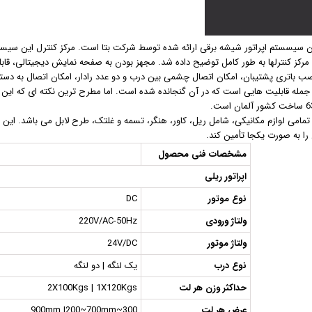
 سیسستم اپراتور شیشه برقی ارائه شده توسط شرکت بتا است. مرکز کنترل این سیستم،
 مرکز کنترلها به طور کامل توضیح داده شد. مجهز بودن به صفحه نمایش دیجیتالی، ق
 ، از جمله قابلیت هایی است که در آن گنجانده شده است. اما مطرح ترین نکته ای که این 
مامی لوازم مکانیکی، شامل ریل، کاور، هنگر، تسمه و غلتک، طرح لابل می باشد. این پ
را به صورت یکجا تأمین کند.
مشخصات فنی محصول
اپراتور ریلی
نوع موتور
DC
ولتاژ ورودی
220V/AC-50Hz
ولتاژ موتور
24V/DC
نوع درب
یک لنگه | دو لنگه
حداکثر وزن هر لت
2X100Kgs | 1X120Kgs
عرض هر لت
300~900mm |200~700mm