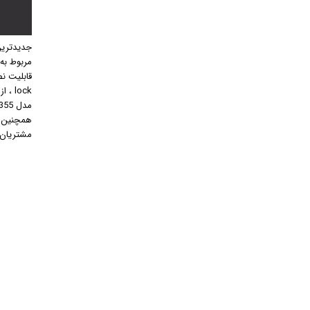
جدیدترین
مربوط به
lock
مدل 6355 ساخت کشور آلمان است.
همچنین ت
مشتریان 