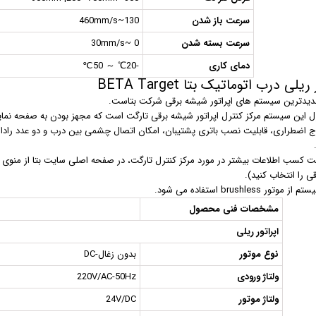
سرعت باز شدن
130~460mm/s
سرعت بسته شدن
0 ~30mm/s
دمای کاری
-20℃ ～ 50℃
ریلی درب اتوماتیک بتا BETA Target
دیدترین سیستم های اپراتور شیشه برقی شرکت بتاست.
رل این سیستم مرکز کنترل اپراتور شیشه برقی تارگت است که مجهز بودن به صفحه نم
ج اضطراری، قابلیت نصب باتری پشتیبان، امکان اتصال چشمی بین درب و دو عدد رادار،
ت کسب اطلاعات بیشتر در مورد مرکز کنترل تارگت، در صفحه اصلی سایت بتا از منوی م
 را انتخاب کنید).
تور brushless استفاده می شود.
مشخصات فنی محصول
اپراتور ریلی
نوع موتور
بدون زغال-DC
ولتاژ ورودی
220V/AC-50Hz
ولتاژ موتور
24V/DC