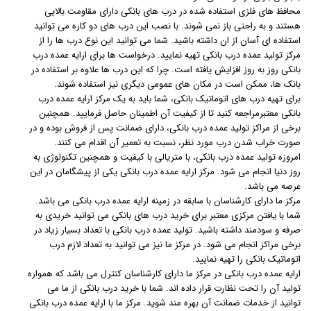
محافظ های فلزی استفاده شده در درب های بانکی دارای مقاومت بالایی
هستند و به راحتی باز نمی شوند. با نصب این درب های دو کاره می توانید
استفاده ای آسان از ان داشته باشید. شما می توانید این نوع درب ها را از
مرکز تولید عمده درب بانکی تهیه نمایید. درخواست ها برای ارایه عمده درب
بانکی روز به روز افزایش یافته است. چرا که این درب ها علاوه بر استفاده در
بانک ها، ممکن است در مکان های عمومی دیگری نیز استفاده شوند.
برای تهیه درب های اتوماتیک بانکی، شما باید به یک مرکز ارایه عمده درب
بانکی معتبرمراجعه کنید تا از کیفیت آن اطمینان حاصل فرمایید. همچنین
برخی از مراکز تولید عمده درب بانکی، دارای ضمانت پس از فروش بوده و در
صورت خراب شدن درب مورد نظر، نسبت به تعمیر آن اقدام می کنند.
امروزه تولید عمده درب بانکی، با متریالی با کیفیت و همچنین تکنولوژی به
روز دنیا انجام می شود. مرکز ارایه عمده درب بانکی یکی از پیشگامان در این
عرصه می باشد.
مرکز ما دارای کارشناسان با سابقه در زمینه ارایه عمده درب بانکی می باشد.
شما با یافتن مرکزی معتبر برای خرید درب های بانکی می توانید خریدی به
صرفه و سودمند داشته باشید. تولید عمده درب بانکی با تعداد بسیار زیاد در
برخی مراکز انجام می شود. در مرکز ما نیز می توانید به تعداد لازم درب
اتوماتیک بانکی را تهیه نمایید.
ارایه عمده درب بانکی در مرکز ما دارای کارشناسان کنترل می باشد که همواره
تولید آن را تحت نظارت قرار داده اند. شما با خرید درب بانکی از ما می
توانید از خدمات ضمانت آن بهره مند شوید. مرکز ما با ارایه عمده درب بانکی