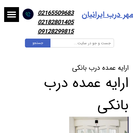
هر درب ایرانیا
ن
02165509683
02182801405
09128299815
جستجو
ارایه عمده درب بانکی
ارایه عمده درب
بانکی