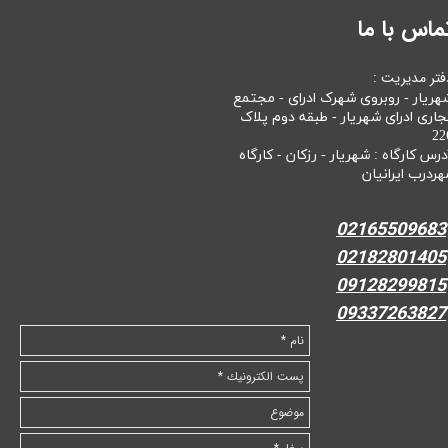
ماس با ما
فتر مدیریت :
هریار - روبروی شهرک ادرای - مجتمع
جاری ادرای شهریار - طبقه دوم پلاک
22
درس کارگاه : شهریار - رزکان - کارگاه
هردرب ایرانیان
02165509683
02182801405
09128299815
09337263827