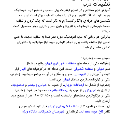
تنظیمات درب
آموزش‌های مختلفی در فضای اینترنت برای نصب و تنظیم درب اتوماتیک
وجود دارد. اما اگر تاکنون این کار را انجام نداده‌اید، بهتر است آن را به
تکنسین‌های حرفه‌ای واگذار کنید.لازم به ذکر است که چک کردن و تنظیم
مجدد درب‌های اتوماتیک به افزایش طول عمر و کارایی بهتر محصول کمک
می‌کند.
بنابراین هر زمانی که درب اتوماتیک مورد نظر شما به تنظیم مجدد یا حتی
تعمیر نیاز داشته باشد، برای انجام کارهای مورد نیاز میتوانید با مشاوران
تماس حاصل فرمایید.
معرفی محله زعفرانیه :
زَعفَرانیه
یکی از محله‌های
منطقه ۱ شهرداری تهران
واقع در شمال
شهر
تهران
و
منطقه شمیران
است. این محلّه که در کوهپایه‌های
البرز
قرار
دارد، و آمیزه‌ای از
شهرسازی
مدرن و سنّتی در آن به چشم می‌خورد. زعفرانیه
یکی از گران‌قیمت‌ترین مناطق
تهران
می‌باشد.
[۱]
زعفرانیه از شمال به
ارتفاعات توچال
، از جنوب به
خیابان ولیعصر
و
محمودیه
،
از شرق به
تجریش
و از غرب به
رودخانه ولنجک
محدود می‌شود. زعفرانیه
یکی از مرتفع‌ترین محله‌های پایتخت است و ۱۶۵۰ تا ۱۸۰۰ متر از سطح دریا
ارتفاع دارد.
این محله در ناحیه ۲ از
منطقه ۱ شهرداری تهران
قرار دارد اماکن مهمی
نظیر
کاخ موزه سعدآباد
، فرمانداری
شهرستان شمیرانات
،
دادگاه ویژه