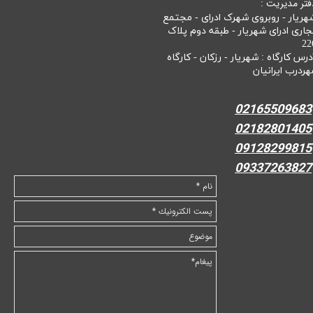
فتر مدیریت :
هریار - روبروی شهرک ادرای - مجتمع
جاری ادرای شهریار - طبقه دوم پلاک
22
درس کارگاه : شهریار - رزکان - کارگاه
هردرب ایرانیان
02165509683
02182801405
09128299815
09337263827