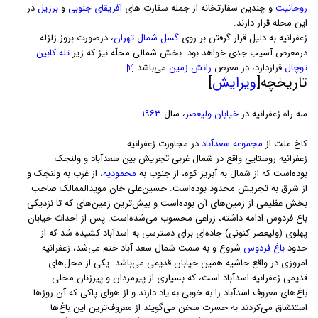
روحانیت
و چندین سفارتخانه از جمله سفارت های
آفریقای جنوبی
و
برزیل
در
این محله قرار دارند.
زعفرانیه به دلیل قرار گرفتن بر روی
گسل شمال تهران
، درصورت بروز زلزله
درمعرض آسیب جدی خواهد بود. بخش شمالی محلّه نیز که زیر
تله کابین
توچال
قراردارد، در معرض
رانش زمین
می‌باشد.
[۲]
تاریخچه[
ویرایش
]
سه راه زعفرانیه در
خیابان ولیعصر
، سال
۱۹۶۳
کاخ ملت از
مجموعه سعدآباد
در مجاورت زعفرانیه
زعفرانیه روستایی واقع در شمال غربی تجریش بین سعدآباد و ولنجک
بوده‌است که از شمال به آبریز کوه، از جنوب به
محمودیه
، از غرب به ولنجک و
از شرق به تجریش محدود بوده‌است. حسین‌علی خان مویدالممالک صاحب
بخش عظیمی از زمین‌های آن بوده‌است و بیش‌ترین زمین‌های که تا نزدیکی
باغ فردوس ادامه داشته، زراعی محسوب می‌شده‌است. پس از احداث خیابان
پهلوی (ولیعصر کنونی) جاده‌ای برای دسترسی به اسدآباد کشیده شد که از
حدود
باغ فردوس
شروع و به سمت شمال سعد آباد ختم می‌شد، زعفرانیه
امروزی در واقع حاشیه همین خیابان قدیمی می‌باشد. یکی از محل‌های
قدیمی زعفرانیه اسدآباد است، که بسیاری از پیرمردان و پیرزنان محلی
باغ‌های معروف اسدآباد را به خوبی به یاد دارند و از هوای پاکی که آن روزها
استنشاق می‌کردند به حسرت سخن می‌گویند از معروف‌ترین این باغ‌ها