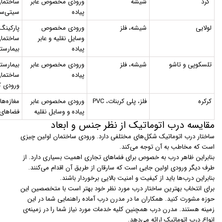
گرد
شیشه
ورودی مخصوص عابر
ساختمان
پیاده
سیتی‌سن
لولایی
شیشه، فلز
ورودی مخصوص
پارکینگ‌
وسایل نقلیه و عابر
ساختمان
پیاده
بیمارستا
تلسکوپی و تاشو
شیشه، فلز
ورودی مخصوص عابر
بیمارستا
پیاده
ساختمان
ورودی ک
کرکره
فلز، پلی کربنات، PVC
ورودی مخصوص عابر
مغازه‌ها
پیاده و وسایل نقلیه
فضاهای
مقایسه درب اتوماتیک از نظر جنس و ابعاد
ساختار درب اتوماتیک شکل‌های مختلفی دارد. ورودی ساختمان اولین چیزی
است که مخاطب به آن توجه می‌کند.
بنابراین ظاهر درب به خصوص برای فضاهای تجاری اهمیت بسیاری دارد. از
طرف دیگر ورودی اولین جایی است که سارقان از طریق آن اقدام می‌کنند.
بنابراین درب‌ها باید از کیفیت و امنیت بالایی برخوردار باشند.
برای انتخاب بهترین ساختار درب مورد نظر خود بهتر است با متخصصین این
حوزه مشورت کنید. همکاران ما در مدرن درب آماده راهنمایی شما در این
زمینه هستند. مدرن درب همچنین کلیه خدمات مورد نیاز شما را در زمینه‌ی
انواع درب اتوماتیک ارائه می‌دهد.