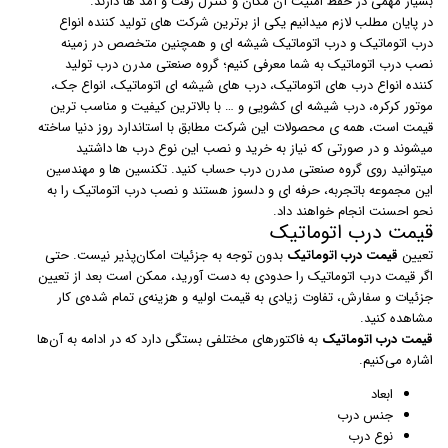
بسیار مهمی در حفظ امنیت آن مکان و کنترل رفت و آمد ها دارند.
در پایان مطلب لازم میدانیم یکی از برترین شرکت های تولید کننده انواع
درب اتوماتیک و درب اتوماتیک شیشه ای و همچنین متخصص در زمینه
نصب درب اتوماتیک به شما معرفی کنیم؛ گروه صنعتی مدرن درب تولید
کننده انواع درب های اتوماتیک، درب های شیشه ای اتوماتیک، انواع جک،
موتور کرکره، درب شیشه ای کشویی و … با بالاترین کیفیت و مناسب ترین
قیمت است، همه ی محصولات این شرکت مطابق با استاندارد روز دنیا ساخته
میشوند و در صورتی که نیاز به خرید و نصب این نوع درب ها داشتید
میتوانید روی گروه صنعتی مدرن درب حساب کنید. تکنسین ها و مهندسین
این مجموعه باتجربه، حرفه ای و دلسوز هستند و نصب درب اتوماتیک را به
نحو احسنت انجام خواهند داد.
قیمت درب اتوماتیک
تعیین
قیمت درب اتوماتیک
بدون توجه به جزئیات امکان‌پذیر نیست. حتی
اگر قیمت درب اتوماتیک را حدودی به دست آورید،‌ ممکن است بعد از تعیین
جزئیات و سفارش، تفاوت زیادی به قیمت اولیه و هزینه‌ی تمام شده‌ی کار
مشاهده کنید.
قیمت درب اتوماتیک
به فاکتورهای مختلفی بستگی دارد که در ادامه به آن‌ها
اشاره می‌کنیم.
ابعاد
جنس درب
نوع درب