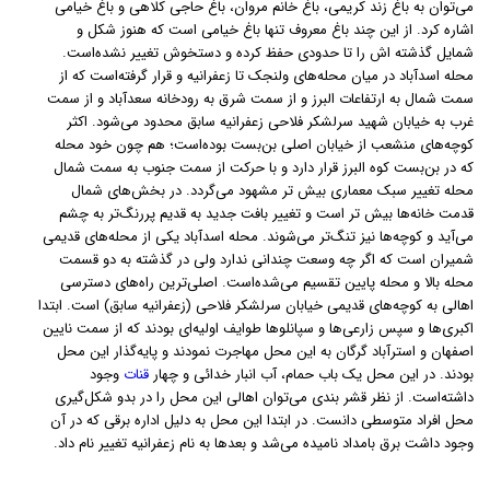
می‌توان به باغ زند کریمی، باغ خانم مروان، باغ حاجی کلاهی و باغ خیامی
اشاره کرد. از این چند باغ معروف تنها باغ خیامی است که هنوز شکل و
شمایل گذشته اش را تا حدودی حفظ کرده و دستخوش تغییر نشده‌است.
محله اسدآباد در میان محله‌های ولنجک تا زعفرانیه و قرار گرفته‌است که از
سمت شمال به ارتفاعات البرز و از سمت شرق به رودخانه سعدآباد و از سمت
غرب به خیابان شهید سرلشکر فلاحی زعفرانیه سابق محدود می‌شود. اکثر
کوچه‌های منشعب از خیابان اصلی بن‌بست بوده‌است؛ هم چون خود محله
که در بن‌بست کوه البرز قرار دارد و با حرکت از سمت جنوب به سمت شمال
محله تغییر سبک معماری بیش تر مشهود می‌گردد. در بخش‌های شمال
قدمت خانه‌ها بیش تر است و تغییر بافت جدید به قدیم پررنگ‌تر به چشم
می‌آید و کوچه‌ها نیز تنگ‌تر می‌شوند. محله اسدآباد یکی از محله‌های قدیمی
شمیران است که اگر چه وسعت چندانی ندارد ولی در گذشته به دو قسمت
محله بالا و محله پایین تقسیم می‌شده‌است. اصلی‌ترین راه‌های دسترسی
اهالی به کوچه‌های قدیمی خیابان سرلشکر فلاحی (زعفرانیه سابق) است. ابتدا
اکبری‌ها و سپس زارعی‌ها و سپانلوها طوایف اولیه‌ای بودند که از سمت نایین
اصفهان و استرآباد گرگان به این محل مهاجرت نمودند و پایه‌گذار این محل
بودند. در این محل یک باب حمام، آب انبار خدائی و چهار
قنات
وجود
داشته‌است. از نظر قشر بندی می‌توان اهالی این محل را در بدو شکل‌گیری
محل افراد متوسطی دانست. در ابتدا این محل به دلیل اداره برقی که در آن
وجود داشت برق بامداد نامیده می‌شد و بعدها به نام زعفرانیه تغییر نام داد.