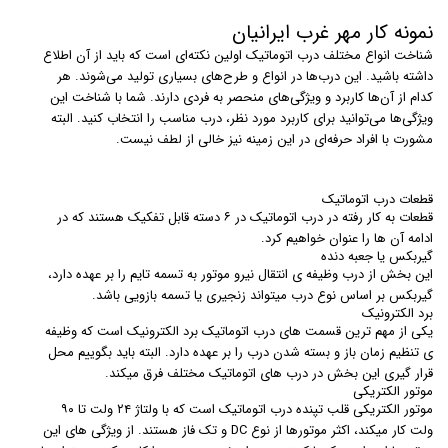
نمونه کار مهر غرب ایرانیان
شناخت انواع مختلف درب اتوماتیک اولین نکته‌ای است که باید از آن اطلاع
داشته باشید. این درب‌ها در انواع و طرح‌های بسیاری تولید می‌شوند. هر
کدام از آن‌ها کاربرد و ویژگی‌های منحصر به فردی دارند. شما با شناخت این
ویژگی‌ها می‌توانید برای کاربرد مورد نظر، درب مناسب را انتخاب کنید. البته
مشورت با افراد حرفه‌ای در این زمینه نیز خالی از لطف نیست.
قطعات درب اتوماتیک
قطعات به کار رفته در درب اتوماتیک در ۶ دسته قابل تفکیک هستند که در
ادامه آن ها را عنوان خواهیم کرد.
گیربکس یا جعبه دنده
این بخش از درب وظیفه ی انتقال نیرو موتور به تسمه تایم را بر عهده دارد،
گیربکس بر اساس نوع درب میتواند زنجیری یا تسمه بازویی باشد.
برد الکترونیک
یکی از مهم ترین قسمت های درب اتوماتیک برد الکترونیک است که وظیفه
ی تنظیم زمان باز و بسته شدن درب را بر عهده دارد. البته باید بگوییم محل
قرار گیری این بخش در درب های اتوماتیک مختلف فرق میکند.
موتور الکتریکی
موتور الکتریکی قلب تپنده درب اتوماتیک است که با ولتاژ ۲۴ ولت تا ۹۰
ولت کار میکند، اکثر موتورها از نوع DC و تک فاز هستند. از ویژگی های این