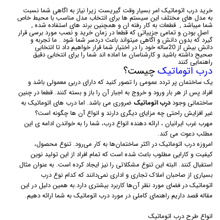
خرید درب اتوماتیک امر بسیار وقت گیریست زیرا نیاز به اگاهی شما نسبت
به مدل های مختلف این سیستم ها برای انتخاب مدل مناسب با محیط خاص
شما میباشد , قطعات به کار رفته ان و همچنین برند های استفاده شده ,
اصل بودن و تمامی جزییاتی که قطعا در زمان خرید و نصب مورد برسی قرار
گیرد که بدون دانش و اگاهی میتواند باعث دردسر شما شود . ما تجربه و
دانش بیش از 20ساله خود را در اختیار شما قرار خواهیم داد تا انتخابی
صحیح داشته باشید و کارشناسان ما اماده اند شما را برای انتخابی دقیق
راهنمایی کنند
درب اتوماتیک
چیست؟
یک ساختمان پر تردد عمومی را تصور کنید که دارای دربی معمولی باشد و
افراد پس از هر بار ورود و خروج به اجبار آن را باز و بسته کنند. قطعا در چنین
ساختمانی وجود
درب اتوماتیک
ضروری می باشد. اما درب های اتوماتیک به
غیر افزایش راحتی چه مزایای دیگری دارند و انواع آن ها چگونه است؟
مهرب غرب ایرانیان ، ارائه دهنده انواع درب، شما را به خواندن ادامه ی این
مطلب دعوت می کند.
امروزه درب اتوماتیک در اکثر ساختمان‌ها به کار می‌رود. تنوع محصول،
کیفیت و کارایی مطلوب باعث شده است که تمام افراد از این تولید نوین
استقبال کنند. البته این تنوع مشکلاتی را نیز ایجاد کرده است. به عنوان مثال
بسیاری از صاحبان املاک تجاری و اداری نمی‌دانند که کدام نوع درب
اتوماتیک در فضای مورد نظر آن‌ها کاربرد بیشتری دارد.به همین دلیل در این
مقاله قصد داریم راهنمای کاملی در مورد درب اتوماتیک به شما ارائه دهیم.
انواع طرح درب اتوماتیک