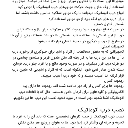
موتورها این است که با کمترین میزان نویز و سرو صدا کار میکنند. میتوان با
استفاده از یک خازن جهت حرکت موتورهای درب اتوماتیک را عوض کرد.
انواع درب اتوماتیک میتوانند با یک موتور عملکرد مناسبی داشته باشند اما
برای درب های دو لنگه باید از دو موتور استفاده کرد.
شستی کنترل دستی
در صورت قطع برق و یا نبود ریموت کنترل میتوانید برای باز و بسته کردن
درب از این شستی ها استفاده کنید. شستی ها دو عدد هستند، یکی از آن ها
در خارج از درب و دیگری در محیط داخلی قرار داده میشود.
تجهیزات ایمنی
تجهیزاتی که به منظور محافظت از افراد و اشیا برای جلوگیری از برخورد درب
با آن ها در این درب ها به کار رفته اند مثل مادون قرمز و سنسور چشمی در
دو طرف درب قرار میگیرند و در صورت وجود مانع و یا افراد جلو درب، فرمان
بسته شدن صادر نمی شود. اینگونه است که نه افراد و اشیایی که مابین درب
قرار گرفته اند آسیب میبنند و نه خود درب آسیب میبیند.
ریموت کنترل
ریموت ها برای کنترل از راه دور ساخته شده اند، ریموت ها دارای برد
الکترونیکی و کلیدهایی برای فرمان دادن هستند. حال که با قطعات درب
اتوماتیک آشنا شدیم بهتر است در مورد نحوه نصب این درب ها نیز بگوییم.
نصب درب اتوماتیک
نصب درب اتوماتیک از جمله کارهای تخصصی است که باید آن را به افراد با
تجربه و حرفه ای واگذار کرد زیرا درب ها به عنوان ورودی هر مکان نقش