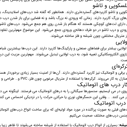
لسکوپی و تاشو
وپی و تاشو کاربردهای گسترده‌تری دارند. همانطور که گفته شد درب‌های اسلایدینگ، به د
های بزرگ کاربرد دارند. زمانی که ورودی نه بزرگ باشد و نه فضایی برای باز شدن درب د
دارای لت‌های کوچکی هستند که هنگام باز شدن روی هم جمع می‌شود. درب‌های تاشو ن
ورودی و درب تاشو در دو طرف دهانه‌ی ورودی جمع می‌شود. این موضوع مهم‌ترین تفاوت
از متریال مختلفی چون شیشه و فلز ساخته می‌شوند.
لایی
ولایی بیشتر برای فضاهای صنعتی و پارکینگ‌ها کاربرد دارند. این درب‌ها بیشترین شباه
زوی الکترومکانیکی تعبیه شود، به درب لولایی تبدیل می‌شوند. مهم‌ترین مزیت این درب
ست.
کره‌ای
 برقی و اتوماتیک نیز کاربرد گسترده‌ای دارند. آن‌ها از امنیت بسیار زیادی برخوردار 
 به کار می‌روند. کرکره‌ها با استفاده از متریال مرغوبی چون فلز، PVC و… طراحی و تولید می‌شوند.
ار درب های اتوماتیک
روی در می ایستیم، سنسورها سیگنالی را به درهای اتوماتیک می فرستند. اینگونه می دا
ر می کنند. … وقتی این حسگرهای نوری یا حرکتی حرکت را در نزدیکی احساس می کنن
رب اتوماتیک
های قبلی به صورت پراکنده در مورد مواد اولیه‌ای که برای ساخت انواع درب‌های اتوم
جنس درب‌های مختلف صحبت می‌کنیم.
یشه:
بسیاری از انواع درب اتوماتیک با استفاده از شیشه ساخته می‌شوند تا ظاهر زیبا 