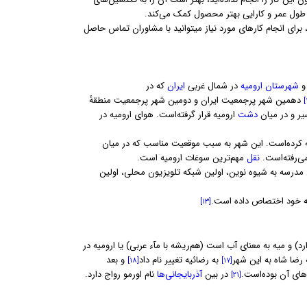
 طول عمر و کارایی بهتر محصول کمک می‌کند.
 برای انجام کارهای مورد نیاز میتوانید با مشاوران تماس حاصل
شهرستان ارومیه
در شمال غربی
ایران
که در
دهمین شهر پرجمعیت ایران و دومین شهر پرجمعیت منطقهٔ
ر و در میان
دشت
ارومیه قرار گرفته‌است. هوای ارومیه در
 کرده‌است. این شهر به سبب موقعیت مناسب که در میان
می‌رفته‌است.
نقل
مهم‌ترین سوغات ارومیه است.
درسه به شیوه نوین، اولین شبکه تلویزیون محلی، اولین
 به خود اختصاص داده است.
[۱۳]
) و میه به معنای آب است (هم‌ریشه با مآء عربی) یا ارومیه در
 رضا شاه به این شهر
به رضائیه تغییر نام داد
و بعد
[۱۸]
[۱۷]
‌های آن بوده‌است.
در بین
آذربایجانی‌ها
نام اورمو رواج دارد.
[۲۱]