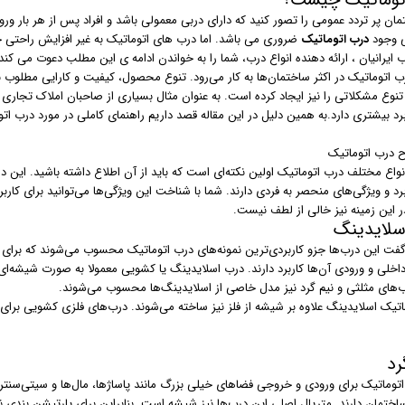
توماتیک چیست؟
ن پر تردد عمومی را تصور کنید که دارای دربی معمولی باشد و افراد پس از هر بار ورود 
ی وجود
درب اتوماتیک
ضروری می باشد. اما درب های اتوماتیک به غیر افزایش راحتی چه
ایرانیان ، ارائه دهنده انواع درب، شما را به خواندن ادامه ی این مطلب دعوت می کند
ب اتوماتیک در اکثر ساختمان‌ها به کار می‌رود. تنوع محصول، کیفیت و کارایی مطلوب با
 تنوع مشکلاتی را نیز ایجاد کرده است. به عنوان مثال بسیاری از صاحبان املاک تجاری 
برد بیشتری دارد.به همین دلیل در این مقاله قصد داریم راهنمای کاملی در مورد درب اتو
ح درب اتوماتیک
اع مختلف درب اتوماتیک اولین نکته‌ای است که باید از آن اطلاع داشته باشید. این در
برد و ویژگی‌های منحصر به فردی دارند. شما با شناخت این ویژگی‌ها می‌توانید برای کاربر
ر این زمینه نیز خالی از لطف نیست.
سلایدینگ
گفت این درب‌ها جزو کاربردی‌ترین نمونه‌های درب اتوماتیک محسوب می‌شوند که برای ف
اخلی و ورودی آن‌ها کاربرد دارند. درب‌ اسلایدینگ یا کشویی معمولا به صورت شیشه‌ا
ب‌های مثلثی و نیم گرد نیز مدل خاصی از اسلایدینگ‌ها محسوب می‌شوند.
اتیک اسلایدینگ علاوه بر شیشه از فلز نیز ساخته می‌شوند. درب‌های فلزی کشویی برای 
رد
 اتوماتیک برای ورودی و خروجی فضاهای خیلی بزرگ مانند پاساژ‌ها، مال‌ها و سیتی‌سنت
ساختمان دارند. متریال اصلی این درب‌ها نیز شیشه است. بنابراین برای پارتیشن بندی