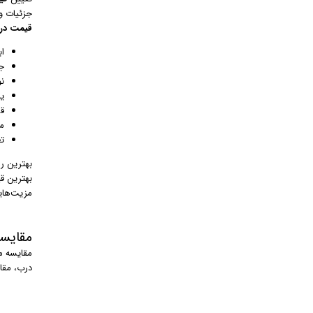
جزئیات و
قیمت در
اب
ج
ن
یر
ق
م
ت
بهترین ر
بهترین ق
مزیت‌های
مقایسه
مقایسه م
درب، مقای