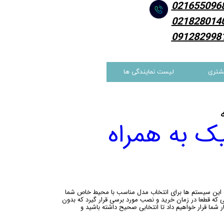
021655096
021828014
091282998
شتری
لیست نمایندگی ها
ک به همراه
ف این سیستم ها برای انتخاب مدل مناسب با محیط خاص شما
 که قطعا در زمان خرید و نصب مورد برسی قرار گیرد که بدون
ود . ما تجربه و دانش بیش از 20ساله خود را در اختیار شما قرار خواهیم داد تا انتخابی صحیح داشته باشید و