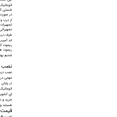
اتوماتیک 
شستی کن
در صورت 
از درب و
تجهیزات 
تجهیزاتی 
طرف درب ق
اند آسیب
ریموت کن
ریموت ها 
شدیم بهت
نصب د
نصب درب 
مهمی در 
در پایان
اتوماتیک
ای کشویی
خرید و ن
هستند و 
قیمت 
تعیین
قی