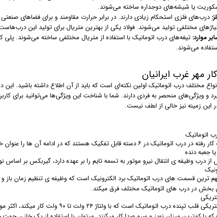
کوریت یا شیشه‌های دوجداره ساخته می‌شوند.
ز:
درب‌های فلزی استحکام زیادی دارند. در برابر حرارت مقاومند و برای فضاهای صنعتی و پ
لیاژهای مختلفی تولید می‌شوند. فولاد یکی از بهترین متریال برای تولید این درب‌هاست
یر موارد:
ستفاده می‌شوند.
کار مهر غرب ایرانیان
اع مختلف درب اتوماتیک اولین نکته‌ای است که باید از آن اطلاع داشته باشید. این در
برد و ویژگی‌های منحصر به فردی دارند. شما با شناخت این ویژگی‌ها می‌توانید برای کاربر
ر این زمینه نیز خالی از لطف نیست.
ب اتوماتیک
ب اتوماتیک در ۶ دسته قابل تفکیک هستند که در ادامه آن ها را عنوان خواهیم کرد.
ا جعبه دنده
ز درب وظیفه ی انتقال نیرو موتور به تسمه تایم را بر عهده دارد، گیربکس بر اساس نو
ونیک
هم ترین قسمت های درب اتوماتیک برد الکترونیک است که وظیفه ی تنظیم زمان باز و بست
 بخش در درب های اتوماتیک مختلف فرق میکند.
کتریکی
که با کمترین میزان نویز و سرو صدا کار میکنند. میتوان با استفاده از یک خازن جهت