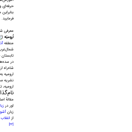
حرفه‌ای 
بنابراین 
فرمایید.
معرفی شهر
اُرومیّه
(
منطقه
آذ
شمال‌غرب ایران به‌ش
تابستان 
در سده‌ه
شاه‌راه ا
ارومیه به
نشریه مح
ارومیه، 
نام‌گذ
مقالهٔ اص
اور در
زبا
زبان
آشو
از
انقلاب
[۲۲]