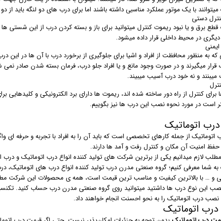
میتوانند با یک موتور عملکرد مناسبی داشته باشند اما برای درب های دو لنگه باید از دو 
ترل دستی
قطع برق و یا نبود ریموت کنترل میتوانید برای باز و بسته کردن درب از این شستی ها
 دیگری در محیط داخلی قرار داده میشود.
ایمنی
که به منظور محافظت از افراد و اشیا برای جلوگیری از برخورد درب با آن ها در این در
رار میگیرند و در صورت وجود مانع و یا افراد جلو درب، فرمان بسته شدن صادر نمی شود
 میبنند و نه خود درب آسیب میبیند.
ترل
برای کنترل از راه دور ساخته شده اند، ریموت ها دارای برد الکترونیکی و کلیدهایی بر
ر است در مورد نحوه نصب این درب ها نیز بگوییم.
رب اتوماتیک
اتوماتیک از جمله کارهای تخصصی است که باید آن را به افراد با تجربه و حرفه ای واگ
حفظ امنیت آن مکان و کنترل رفت و آمد ها دارند.
 مطلب لازم میدانیم یکی از برترین شرکت های تولید کننده انواع درب اتوماتیک و 
 به شما معرفی کنیم؛ گروه صنعتی مدرن درب تولید کننده انواع درب های اتوماتیک، د
 و … با بالاترین کیفیت و مناسب ترین قیمت است، همه ی محصولات این شرکت مطابق با
صب این نوع درب ها داشتید میتوانید روی گروه صنعتی مدرن درب حساب کنید. تکنسین
نصب درب اتوماتیک را به نحو احسنت انجام خواهند داد.
درب اتوماتیک
مت درب اتوماتیک
بدون توجه به جزئیات امکان‌پذیر نیست. حتی اگر قیمت درب اتوما