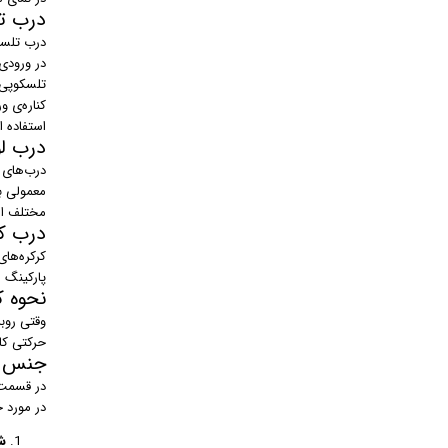
درب ت
درب‌ تلسک
در ورودی‌
تلسکوپی 
کناره‌ی 
استفاده 
درب لو
درب‌های ل
معمولی با
مختلف ا
درب کر
کرکره‌های
پارکینگ منازل
نحوه ک
وقتی روب
حرکتی کا
جنس د
در قسمت‌
در مورد 
ش