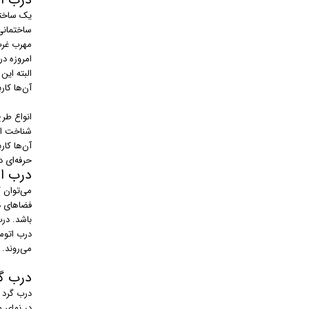
درب ا
یک ساختما
ساختمان
مهرب غرب 
امروزه در
البته این
آن‌ها کار
انواع طر
شناخت انو
آن‌ها کار
حرفه‌ای د
درب ا
می‌توان 
فضاهای د
باشد. در
درب‌ اتوم
می‌روند.
درب گ
درب‌ گرد
در نمای 