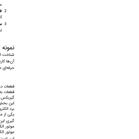
س
فل
آ
سا
ا
نمونه 
شناخت انو
آن‌ها کار
حرفه‌ای د
قطعات در
قطعات به کار رفته در در
گیربکس ی
این بخش ا
برد الکتر
یکی از م
گیری این
موتور ال
این است 