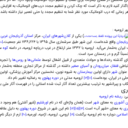
واگذار کنید.لازم به ذکر است که چک کردن و تنظیم مجدد درب‌های اتوماتیک به افزایش
هر زمانی که درب اتوماتیک مورد نظر شما به تنظیم مجدد یا حتی تعمیر نیاز داشته باشد،
 ارومیه :
) یکی از
کلان‌شهرهای ایران
، مرکز
استان آذربایجان غربی
و
تلفظ
راهنما
·
اطلاعات
ربایجان
واقع شده‌است. این شهر طبق سرشماری سال ۱۳۹۵ با ۷۳۶٬۲۲۴ نفر جمعیت،
[۱۰]
مار می‌آید. ارومیه با ۱۳۳۲ متر ارتفاع در غرب دریاچه ارومیه، در دامنه
کوه
سی
نسبتاً گرم و در زمستان سرد است.
ای گذشته رخدادها و حوادث متعددی از قبیل اشغال توسط
عثمانی‌ها
و
روس‌ها
را تجربه
رتباطی
قفقاز
،
میان‌رودان
و
آسیای صغیر
داشته در گذشته از مراکز تجاری منطقه به‌شمار 
 عنوان
شهر
دارای اولین
بیمارستان
به شیوه نوین، نخستین مرکز آموزش پزشکی، اولین م
لی در ایران، بوده‌است.
ارومیه مدتی در
دوره پهلوی
به رضائیه تغییر نام داد.
[۱۲]
[۱۱]
تکاب و پیرانشهر به ترتیب بیشترین تعداد آثار ثبت شده استانی را در فهرست آثار ملی
اری
لی:
ریشه نام ارومیه
ن آشوری
به معنای
شهر
است (همان واژه‌ای که در نام
اورشلیم
(شهر آشتی) هم وجود دارد
ری
به معنای «شهر آب» است.
نام این شهر در شروع
دوره پهلوی
به دلیل علاقه
[۱۶]
[۱۵]
[۱۴]
 اسلامی
دوباره به نام ارومیه برگشت.
ارومی، ارومیه، ارْمیه، اورمیه،
ارم از دیگر نام
[۲۰]
[۱۹]