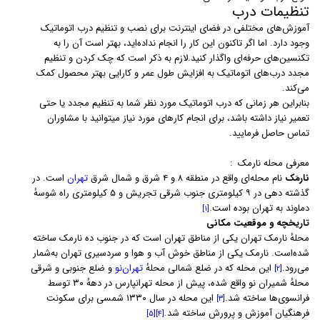
تنظیمات درب
آموزش‌های مختلفی در فضای اینترنت برای نصب و تنظیم درب اتوماتیک
وجود دارد. اما اگر تاکنون این کار را انجام نداده‌اید، بهتر است آن را به
تکنسین‌های حرفه‌ای واگذار کنید.لازم به ذکر است که چک کردن و تنظیم
مجدد درب‌های اتوماتیک به افزایش طول عمر و کارایی بهتر محصول کمک
می‌کند.
بنابراین هر زمانی که درب اتوماتیک مورد نظر شما به تنظیم مجدد یا حتی
تعمیر نیاز داشته باشد، برای انجام کارهای مورد نیاز میتوانید با مشاوران
تماس حاصل فرمایید.
معرفی محله نارمک :
نارمَک
نام محله‌ای واقع در منطقه ۸ و ۴ شرق و شمال شرق
تهران
است. در
گذشته دهی در ۹ کیلومتری جنوب شرقی تجریش و ۵ کیلومتری راه شوسهٔ
دماوند به تهران بوده‌ است.
[۱]
تاریخچه و موقعیت مکانی
محلهٔ نارمک تهران یکی از مناطق تهران است که در جنوب ده نارمک ساخته
شده‌است. نارمک یکی از مناطق خوش آب و هوا و سردسیری تهران به‌شمار
می‌رود.
این محله که در ضلع شمالی محلهٔ
تهران‌نو
و ضلع جنوبی و شرقی
[۲]
محلهٔ شمیران نو واقع شده، پیش از محله تهرانپارس در دههٔ ۳۰ توسط
فرانسوی‌ها ساخته شد.
این محله در سال ۱۳۳۰ شمسی برای سکونت
[۳]
فرهنگیان آموزش و پرورش ساخته شد.
[۵]
[۴]