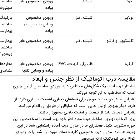
گرد
شیشه
ورودی مخصوص عابر
ساختمان
پیاده
سیتی‌سن
لولایی
شیشه، فلز
ورودی مخصوص
پارکینگ‌
وسایل نقلیه و عابر
ساختمان
پیاده
بیمارستا
تلسکوپی و تاشو
شیشه، فلز
ورودی مخصوص عابر
بیمارستا
پیاده
ساختمان
ورودی ک
کرکره
فلز، پلی کربنات، PVC
ورودی مخصوص عابر
مغازه‌ها
پیاده و وسایل نقلیه
فضاهای
مقایسه درب اتوماتیک از نظر جنس و ابعاد
ساختار درب اتوماتیک شکل‌های مختلفی دارد. ورودی ساختمان اولین چیزی
است که مخاطب به آن توجه می‌کند.
بنابراین ظاهر درب به خصوص برای فضاهای تجاری اهمیت بسیاری دارد. از
طرف دیگر ورودی اولین جایی است که سارقان از طریق آن اقدام می‌کنند.
بنابراین درب‌ها باید از کیفیت و امنیت بالایی برخوردار باشند.
برای انتخاب بهترین ساختار درب مورد نظر خود بهتر است با متخصصین این
حوزه مشورت کنید. همکاران ما در مدرن درب آماده راهنمایی شما در این
زمینه هستند. مدرن درب همچنین کلیه خدمات مورد نیاز شما را در زمینه‌ی
انواع درب اتوماتیک ارائه می‌دهد.