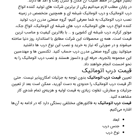
بسیار مهمی در حفظ امنیت آن مکان و کنترل رفت و آمد ها دارند.
در پایان مطلب لازم میدانیم یکی از برترین شرکت های تولید کننده انواع
درب اتوماتیک و درب اتوماتیک شیشه ای و همچنین متخصص در زمینه
نصب درب اتوماتیک به شما معرفی کنیم؛ گروه صنعتی مدرن درب تولید
کننده انواع درب های اتوماتیک، درب های شیشه ای اتوماتیک، انواع جک،
موتور کرکره، درب شیشه ای کشویی و … با بالاترین کیفیت و مناسب ترین
قیمت است، همه ی محصولات این شرکت مطابق با استاندارد روز دنیا ساخته
میشوند و در صورتی که نیاز به خرید و نصب این نوع درب ها داشتید
میتوانید روی گروه صنعتی مدرن درب حساب کنید. تکنسین ها و مهندسین
این مجموعه باتجربه، حرفه ای و دلسوز هستند و نصب درب اتوماتیک را به
نحو احسنت انجام خواهند داد.
قیمت درب اتوماتیک
تعیین
قیمت درب اتوماتیک
بدون توجه به جزئیات امکان‌پذیر نیست. حتی
اگر قیمت درب اتوماتیک را حدودی به دست آورید،‌ ممکن است بعد از تعیین
جزئیات و سفارش، تفاوت زیادی به قیمت اولیه و هزینه‌ی تمام شده‌ی کار
مشاهده کنید.
قیمت درب اتوماتیک
به فاکتورهای مختلفی بستگی دارد که در ادامه به آن‌ها
اشاره می‌کنیم.
ابعاد
جنس درب
نوع درب