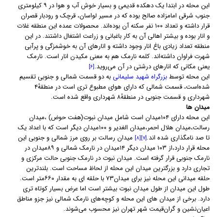
این محله در ابتدا یک دهکده قدیمی و بسیار خوش آب و هوا در ۹ کیلومتری
جنوب شرقی امامزاده صالح بوده که در مسیر لواسان، قرچک و رودبار قصران
قرار داشته و تعداد ۱۰۰ نفر سکنه آن بوده‌اند. محصولات عمده این منطقه غلات
و انار بوده و بیشتر اهالی آن به کار باغبانی و زراعت اشتغال داشتند. در این
منطقه تعداد زیادی باغ انار وجود داشته و انارهای آن به خوشمزگی و پرآبی
شهرت فراوان داشته‌اند. کلمه نارمک هم به معنی مکیدن انار است. نارمک
یعنی مکانی که انارهای درشتی در آن می‌روید.
[۶]
این محله توسط
بزرگراه شهید سلیمانی
به دو قسمت شمالی و جنوبی تقسیم
شده‌است، قسمت شمالی که دارای هوای مطبوع تری است در منطقهٔ۴
شهرداری و قسمت جنوبی در منطقهٔ۸ شهرداری واقع شده‌ است.
میدان ها
این محله دارای ۱۰۴میدان است شامل میدان نبوت(هفت حوض) ،میدان
رسالت،میدان هلال احمر،میدان الغدیر و ۱۰۰میدان دیگر است که با اعداد یک
تا صد نامگذاری شده اند.
میدان رسالت بر روی مرز شمالی و جنوبی این
[۸]
[۷]
محله قرار دارد،از ۱۰۳ میدان دیگر ۱۴میدان در نارمک شمالی و ۸۹میدان در
نارمک جنوبی قرار گرفته است. میدان نبوت در نارمک جنوبی حالت مرکزی و
تجاری دارد و بزرگترین میدان این محله از لحاظ مساحت است. بلندترین
حلقه میدانی این محله نیز برای میدان۷۳ با حلقه ای به مقدار ۶۶۰متر است.
طول این میدان از طول میدان نبوت بیشتر است اما عرض بسیار کوتاه تری
دارد. برخی از میدان های این محله و کوچه‌های نارمک شمالی نیز جزو مناطق
اعیان‌نشین و گران‌قیمت شهر تهران نیز محسوب می‌شوند.