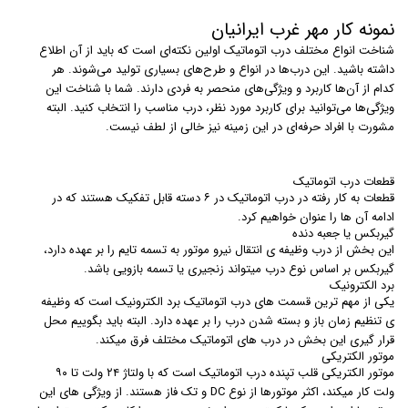
نمونه کار مهر غرب ایرانیان
شناخت انواع مختلف درب اتوماتیک اولین نکته‌ای است که باید از آن اطلاع
داشته باشید. این درب‌ها در انواع و طرح‌های بسیاری تولید می‌شوند. هر
کدام از آن‌ها کاربرد و ویژگی‌های منحصر به فردی دارند. شما با شناخت این
ویژگی‌ها می‌توانید برای کاربرد مورد نظر، درب مناسب را انتخاب کنید. البته
مشورت با افراد حرفه‌ای در این زمینه نیز خالی از لطف نیست.
قطعات درب اتوماتیک
قطعات به کار رفته در درب اتوماتیک در ۶ دسته قابل تفکیک هستند که در
ادامه آن ها را عنوان خواهیم کرد.
گیربکس یا جعبه دنده
این بخش از درب وظیفه ی انتقال نیرو موتور به تسمه تایم را بر عهده دارد،
گیربکس بر اساس نوع درب میتواند زنجیری یا تسمه بازویی باشد.
برد الکترونیک
یکی از مهم ترین قسمت های درب اتوماتیک برد الکترونیک است که وظیفه
ی تنظیم زمان باز و بسته شدن درب را بر عهده دارد. البته باید بگوییم محل
قرار گیری این بخش در درب های اتوماتیک مختلف فرق میکند.
موتور الکتریکی
موتور الکتریکی قلب تپنده درب اتوماتیک است که با ولتاژ ۲۴ ولت تا ۹۰
ولت کار میکند، اکثر موتورها از نوع DC و تک فاز هستند. از ویژگی های این