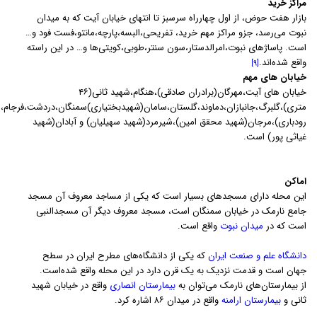
مراکز خرید
بازار هفت حوض، از اول چهارراه سرسبز تا انتهای خیابان آیت که به میدان
نبوت می‌رسد، جزو مراکز مهم خرید، تفریحی،البسه،پارچه،مانتو،فست فود و…
است. پاساژهای نبوت،امرالدستار،سون سنتر،طوبی،کویتی‌ها و… در این راسته
واقع شده‌اند.
[۹]
خیابان های مهم
خیابان های آیت،مهرگان(برادران صادقی)،هنگام،شهید ثانی(۴۶
متری)،گلبرگ،جانبازان،دماوند،گلستان،سامان(شهیدبختیاری)سمنگان،دردشت،فرجام،س
رودباری)،مرجان(شهید محقق امین)،شیرمرد(شهید سهیلیان) و آبادان(شهید
غیاثی پور) است.
اماکن
این محله دارای مسجدهای بسیار است که یکی از مساجد معروف آن مسجد
جامع نارمک در خیابان سمنگان است، مسجد معروف دیگر آن مسجدالنبی
است که در
میدان نبوت
واقع است.
دانشگاه علم و صنعت ایران
که یکی از دانشگاه‌های مطرح ایران در سطح
جهان است و قدمت نزدیک به یک قرن دارد در این محله واقع شده‌است.
از بیمارستان‌های نارمک می‌توان به
بیمارستان انصاری
واقع در خیابان شهید
ثانی و
بیمارستان ارامنه
واقع در میدان ۸۶ اشاره کرد.