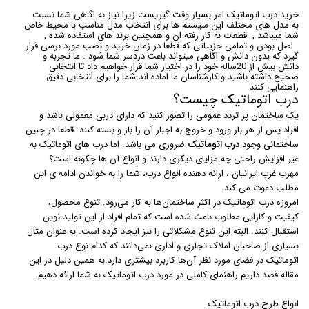
خرید درب اتوماتیک امر بسیار وقت گیریست زیرا نیاز به اگاهی شما نسبت
به مدل های مختلف این سیستم ها برای انتخاب مدل مناسب با محیط خاص
شما میباشد , قطعات به کار رفته ان و همچنین برند های استفاده شده ,
اصل بودن و تمامی جزییاتی که قطعا در زمان خرید و نصب مورد برسی قرار
گیرد که بدون دانش و اگاهی میتواند باعث دردسر شما شود . ما تجربه و
دانش بیش از 20ساله خود را در اختیار شما قرار خواهیم داد تا انتخابی
صحیح داشته باشید و کارشناسان ما اماده اند شما را برای انتخابی دقیق
راهنمایی کنند
درب اتوماتیک چیست؟
یک ساختمان پر تردد عمومی را تصور کنید که دارای دربی معمولی باشد و
افراد پس از هر بار ورود و خروج به اجبار آن را باز و بسته کنند. قطعا در چنین
ساختمانی وجود
درب اتوماتیک
ضروری می باشد. اما درب های اتوماتیک به
غیر افزایش راحتی چه مزایای دیگری دارند و انواع آن ها چگونه است؟
مهرب غرب ایرانیان ، ارائه دهنده انواع درب، شما را به خواندن ادامه ی این
مطلب دعوت می کند.
امروزه درب اتوماتیک در اکثر ساختمان‌ها به کار می‌رود. تنوع محصول،
کیفیت و کارایی مطلوب باعث شده است که تمام افراد از این تولید نوین
استقبال کنند. البته این تنوع مشکلاتی را نیز ایجاد کرده است. به عنوان مثال
بسیاری از صاحبان املاک تجاری و اداری نمی‌دانند که کدام نوع درب
اتوماتیک در فضای مورد نظر آن‌ها کاربرد بیشتری دارد.به همین دلیل در این
مقاله قصد داریم راهنمای کاملی در مورد درب اتوماتیک به شما ارائه دهیم.
انواع طرح درب اتوماتیک