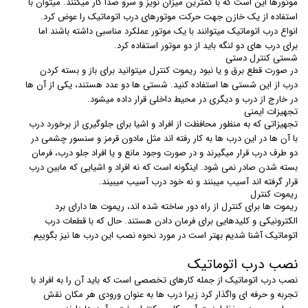
موتورها این است که با کمترین میزان نویز و سرو صدا کار میکنند. میتوان با
استفاده از یک خازن جهت حرکت موتورهای درب اتوماتیک را عوض کرد.
انواع درب اتوماتیک میتوانند با یک موتور عملکرد مناسبی داشته باشند اما
برای درب های دو لنگه باید از دو موتور استفاده کرد.
شستی کنترل دستی
در صورت قطع برق و یا نبود ریموت کنترل میتوانید برای باز و بسته کردن
درب از این شستی ها استفاده کنید. شستی ها دو عدد هستند، یکی از آن ها
در خارج از درب و دیگری در محیط داخلی قرار داده میشود.
تجهیزات ایمنی
تجهیزاتی که به منظور محافظت از افراد و اشیا برای جلوگیری از برخورد درب
با آن ها در این درب ها به کار رفته اند مثل مادون قرمز و سنسور چشمی در
دو طرف درب قرار میگیرند و در صورت وجود مانع و یا افراد جلو درب، فرمان
بسته شدن صادر نمی شود. اینگونه است که نه افراد و اشیایی که مابین درب
قرار گرفته اند آسیب میبنند و نه خود درب آسیب میبیند.
ریموت کنترل
ریموت ها برای کنترل از راه دور ساخته شده اند، ریموت ها دارای برد
الکترونیکی و کلیدهایی برای فرمان دادن هستند. حال که با قطعات درب
اتوماتیک آشنا شدیم بهتر است در مورد نحوه نصب این درب ها نیز بگوییم.
نصب درب اتوماتیک
نصب درب اتوماتیک از جمله کارهای تخصصی است که باید آن را به افراد با
تجربه و حرفه ای واگذار کرد زیرا درب ها به عنوان ورودی هر مکان نقش