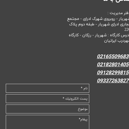
فتر مدیریت :
هریار - روبروی شهرک ادرای - مجتمع
جاری ادرای شهریار - طبقه دوم پلاک
22
درس کارگاه : شهریار - رزکان - کارگاه
هردرب ایرانیان
02165509683
02182801405
09128299815
09337263827