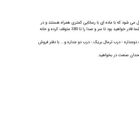
 می شود که با ماده ای با رسانایی کمتری همراه هستند و در
نتیجه انتقال دما از طریق قاب کاهش می یابد. با نصب درب و پنجره آلومینیومی ترمال بریک ، شما قادر خواهید بود تا سر و صدا را تا 80٪ متوقف کرده و خانه
دوجداره - درب ترمال بریک - درب دو جداره و... با دفتر فروش
متحدان صنعت در بخواهید.