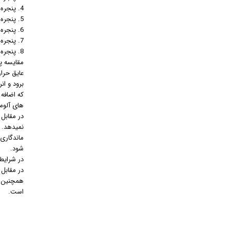
4. پنجره های کشویی
5. پنجره های محوری
6. پنجره های آکاردئونی
7. پنجره های واگنی
8. پنجره های اسلاید
مقایسه پن
عایق حرار
برود و ان
که اضافه 
های آلوم
در مقابل
نمیدهد. 
ماندگاری
شود.
در شرایط
در مقابل پنجره های upvc پوسته پوسته و ورقه ورقه نمی شو
همچنین خ
است.