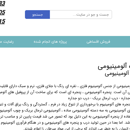
83
05
جستجو
15
فروش اقساطی
پروژه های انجام شده
رضایت م
 آلومینیومی
آلومینیومی
مینیومی از جنس آلومینیوم فلزی ، نقره ای رنگ با جلای فلزی، نرم و سبک دارای قابل
 آن است. پنجره آلومینیومی ، پنجره ای است که برای ساخت آن از پروفیل های آلومینی
جداره - درب ترمال بریک - درب دو جداره
ره های آلومینیوم با برخورداری از تنوع زیاد در فرم ، گستردگی و رنگ یراق آلات و ت
ی آلومینیومی به سه دسته آلومینیومی ساده ، آلومینیومی ترمال بریک و چوب آلومینی
فاده از پنجره آلومینیومی به این دلیل بود که تصور می شد قیمت پایین تر و مناسب 
د. اما بعدا در حین تولید درب و پنجره های آلومینیومی و در هنگام فرآوری آلومینی
نسان را به خطر می اندازد که برخی از این مواد سرطان زا اعلام شدند.