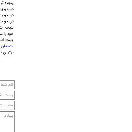
پنجره تر
درب و پن
درب و پن
درب و پن
خود را د
جهت استع
متحدان 
بهترین ن