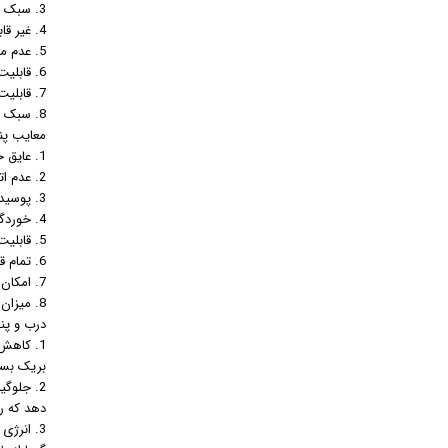
3. سبک بودن و مقاوم در برابر شرایط جوی
4. غیر قابل اشتعال بودن
5. عدم محدودیت در طرح و رنگ
6. قابلیت نصب شیشه های یک ، دو و سه جداره
7. قابلیت بازیافت
8. سبک تر از پنجره های upvc
معایب پن
1. عایق حرارت نبودن آلومینیوم
2. عدم اتصال گوشه ها در بعضی مواقع
3. پوسیدگی به مرور زمان
4. خوردگی در مقابل عوامل شیمیایی
5. قابلیت خراشیدگی
6. تمام قطعات به صورت مکانیکی به هم متصل شده و ممکن است از حالت ثابت درآمده و رگلاژ پنجره خراب شود
7. امکان نصب فلاشینگ کف و پنجره و روکوب در نمای داخلی و همچنین خارجی جهت درزگیری الکترواستاتیک پلی استردار
8. میزان انبساط در دمای 38 درجه تا 2 میلی متر
درب و پن
1. کاهش
بریک بسیا
2. جلوگ
دهد که ر
3. انرژ