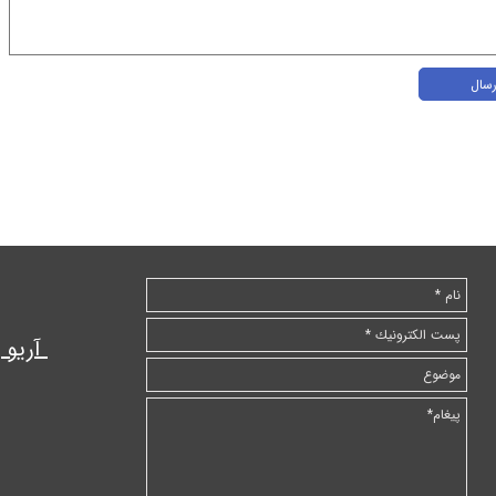
رسال
آریو