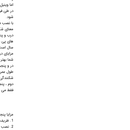
شود.
با نصب درب و پنجره
معنای شک
درب و پنج
سال است.
شما بهتر
در و پنجر
شکنندگی و
دوم ، پنج
فقط می تو
مزایا پنج
1. ظریف ،زیبا و مستحکم بودن
2. نصب سریع