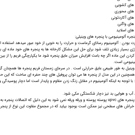
جره آلومینیومی با پنجره های وینیلی:
ت بودن : آلومینیوم رسانای گرماست و حرارت را به خوبی از خود عبور میدهد استفاده ا
رژی بسیار زیادی تلف شود برای حل این مشکل کارخانه ها به پنجره های خود ماده ای به 
کردن این ماده اگر چه باعث افزایش میزان عایق پنجره شود ما یکپارچگی فریم را از بی
ینیومی است.
 وینیل به طور طبیعی عایق حرارتی است . در سرمای زمستان فریم پنجره ها همچنان گر
همچنین در این مدل از پنجره ها می توان پروفیل های چند حفره ای ساخت که این حف
: با توجه به اینکه آلومینیوم در مقابل زنگ زدن مقاوم و پایدار است اما دچار پوسید
 آب و هوایی بد نیز دچار شکستگی مکی شود.
د به این دلیل که اتصالات پنجره به هم جوش می خورد و مقاومت بالاتری دارند.
راش های سطحی نیز ممکن است بوجود بیاید که در مجموع مقاوت این نوع از پنجره ها 