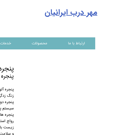
مهر درب ایرانیا
ن
ارتباط با ما
محصولات
خدمات
پنجره
پنجره 
پنجره آلو
زنگ زدگی
پنجره دو
سیستم پنج
پنجره ها
رواج است
زیست باش
و سلامت ا