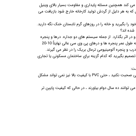
مینیوم متمایز می کند همچنین مسئله پایداری و مقاومت بسیار بالای وینیل
د و همچنین وینیل که به هر دلیل از گردش تولید کارخانه خارج شود بازیافت می
شده اند؟
 در اثر بگذارد. از جمله سیستم های دو جداره. درها و پنجره
های پی وی سی بیش از 20 سال است که در بازار درب و پنجره ساختمان وجود دارد ، در حالی که طول عمر پنجره ها و درهای پی وی سی عالی نهایتاٌ 10-20
 و پنجره آلومینیومی ترمال بریک را در نظر می گیرند.
بریک را با پنجره ها و درهای uPVC مقایسه کنید. سپس تصمیم بگیرید که کدام گزینه برای ساختمان مسکونی یا تجاری
طول عمر: پروفیل های PVC از جنس پلاستیک و فولادی است. اگر در مورد فولاد پلاستیکی تحتانی صحبت نکنید ، حتی PVC با کیفیت بالا نیز نمی تواند مشکل
ی توانند ده سال دوام بیاورند ، در حالی که کیفیت پایین تر