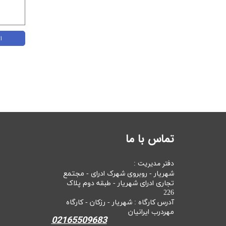
ا
تماس با ما
دفتر مدیریت :
شهریار - روبروی شهرک ادرای - مجتمع
تجاری ادرای شهریار - طبقه دوم پلاک
226
آدرس کارگاه : شهریار - رزکان - کارگاه
مهردرب ایرانیان
02165509683