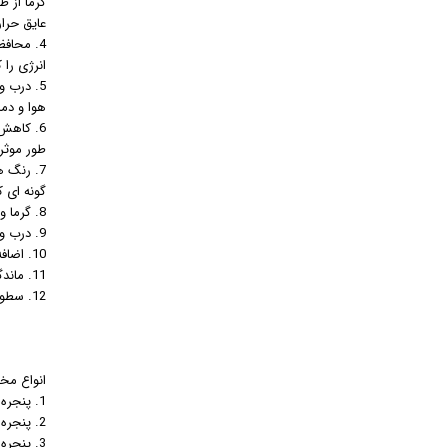
گرما از ط
عایق حرا
4. محاف
انرژی را 
5. درب 
هوا و دم
6. کاهش
طور موثر
7. رنگ 
گونه ای 
8. گرما و سر و صدا 1000 بار کندتر از آلومینیوم معمولی می باشد
9. درب و پنجره آلومینیومی ترمال بریک مقاوم در برابر شعله
10. اضافه شدن لایه امنیتی در درب و پنجره آلومینیومی ترمال بریک
11. ماندگار و بادوام
12. سطوح پوشش داده شده با پودر در درب و پنجره آلومینیومی ترمال بریک با طیف گسترده ای از رنگ ها
انواع مخ
1. پنجره های لولایی
2. پنجره های دو حالته
3. پنجره های کلنگی