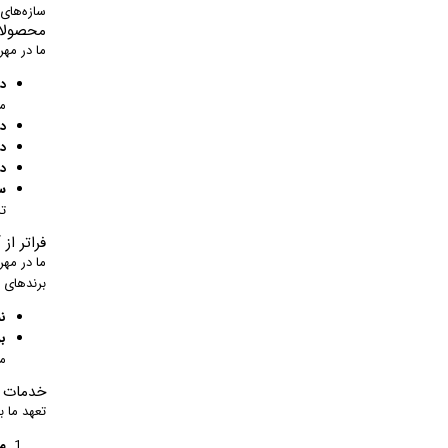
سازه‌های
محصولات
ما در مهر
در
م
د
در
در
س
تر
فراتر از
ما در مهر
برندهای ج
ن
ب
م
خدمات ج
تعهد ما 
م