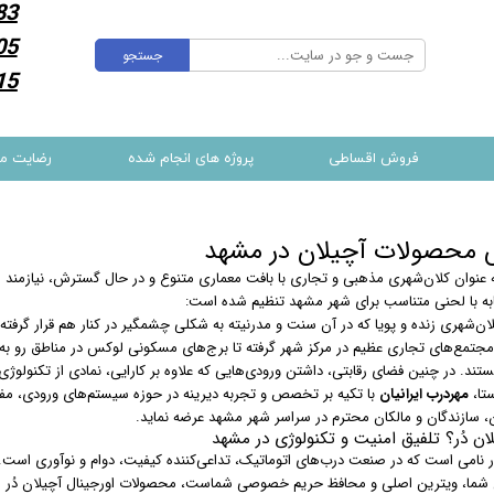
83
05
جستجو
15
فروش اقساطی
پروژه های انجام شده
رضایت م
 محصولات آچیلان در مشهد
 عنوان کلان‌شهری مذهبی و تجاری با بافت معماری متنوع و در حال گسترش، نیازمند ر
ه با لحنی متناسب برای شهر مشهد تنظیم شده است:
ان‌شهری زنده و پویا که در آن سنت و مدرنیته به شکلی چشمگیر در کنار هم قرار گرفت
مجتمع‌های تجاری عظیم در مرکز شهر گرفته تا برج‌های مسکونی لوکس در مناطق رو به ر
تند. در چنین فضای رقابتی، داشتن ورودی‌هایی که علاوه بر کارایی، نمادی از تکنولوژ
تا،
مهردرب ایرانیان
با تکیه بر تخصص و تجربه دیرینه در حوزه سیستم‌های ورودی، م
، سازندگان و مالکان محترم در سراسر شهر مشهد عرضه نماید.
لان دُر؟ تلفیق امنیت و تکنولوژی در مشهد
ُر نامی است که در صنعت درب‌های اتوماتیک، تداعی‌کننده کیفیت، دوام و نوآوری است. 
شما، ویترین اصلی و محافظ حریم خصوصی شماست، محصولات اورجینال آچیلان دُر را با 