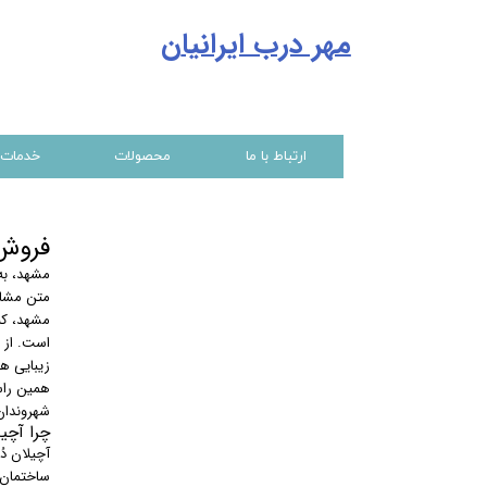
مهر درب ایرانیا
ن
ارتباط با ما
محصولات
خدمات
فروش
مشهد، به
متن مشاب
مشهد، کل
است. از 
زیبایی هس
همین راس
شهروندان
چرا آچی
آچیلان د
ساختمان 