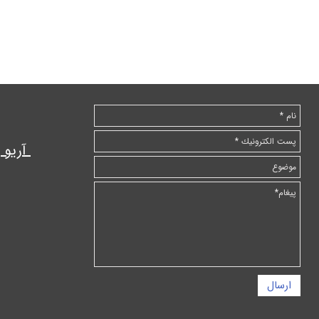
آریو
ارسال