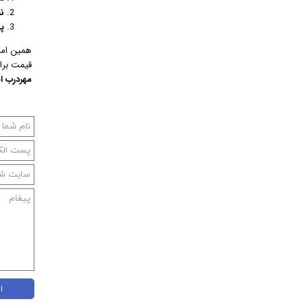
نص
پ
همین امرو
قیمت برا
مهردرب ا
ا