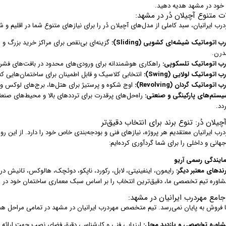
 خود در مشهد هدیه دهید.
 متنوع آچیلان دُر در مشهد:
درب ایرانیان، سبد کاملی از مدل‌های آچیلان دُر را برای نیازهای متنوع شما در اقلیم و 
ب اتوماتیک شیشه‌ای کشویی (Sliding):
گزینه‌ای بی‌نقص برای مراکز خرید بزرگ و
درن.
رب اتوماتیک تلسکوپی:
راهکاری هوشمندانه برای ورودی‌های محدود در بافت‌های فشرده
ب اتوماتیک لولایی (Swing):
انتخابی کلاسیک و قابل اطمینان برای ساختمان‌هایی ک
ب اتوماتیک گردان (Revolving):
اوج شکوه و پرستیژ برای هتل‌ها، برج‌های لوکس و 
یستم‌های پارکینگی و صنعتی:
راه‌حل‌های پرقدرت برای تردد‌های بالا و محیط‌های صنع
دد.
 آچیلان دُر: تنوع برند برای انتخاب دقیق‌تر
درب ایرانیان معتقدیم هر پروژه، نیازهای فنی و بودجه‌بندی خاص خود را دارد. از این رو
هانی و داخلی را برای شما گردآوری کرده‌ایم:
مایندگی رسمی آریو
رندهای معتبر دیگر:
رایمون، اینفینیتی، لابل، رکورد، ناپکو، دوئچک، هالوکس، تانیش در و 
شاوره تیم تخصصی ما، دقیق‌ترین انتخاب را بر اساس سبک معماری ساختمان خود در م
امع مهردرب ایرانیان در مشهد:
با فروش به پایان نمی‌رسد. تیم متخصص مهردرب ایرانیان در مشهد در تمامی مراحل ه
شاوره تخصصی و بازدید محل:
ارزیابی فنی و کارشناسی دقیق فضای نصب جهت ارائه به