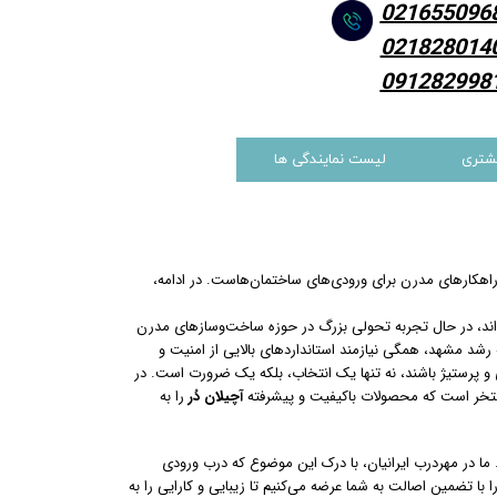
021655096
021828014
091282998
شتری
لیست نمایندگی ها
اهکارهای مدرن برای ورودی‌های ساختمان‌هاست. در ادامه،
ه‌اند، در حال تجربه تحولی بزرگ در حوزه ساخت‌وسازهای مدرن
شد مشهد، همگی نیازمند استانداردهای بالایی از امنیت و
ی و پرستیژ باشند، نه تنها یک انتخاب، بلکه یک ضرورت است. در
فتخر است که محصولات باکیفیت و پیشرفته
آچیلان دُر
را به
ما در مهردرب ایرانیان، با درک این موضوع که درب ورودی
تضمین اصالت به شما عرضه می‌کنیم تا زیبایی و کارایی را به