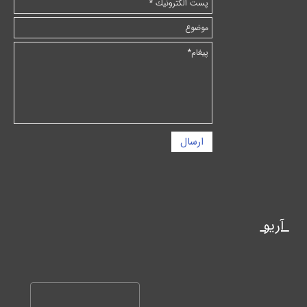
ارسال
آریو