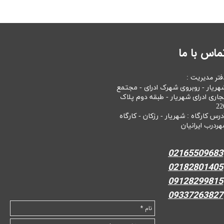
ماس با ما
فتر مدیریت :
هریار - روبروی شهرک ادرای - مجتمع
جاری ادرای شهریار - طبقه دوم پلاک
22
درس کارگاه : شهریار - رزکان - کارگاه
هردرب ایرانیان
02165509683
02182801405
09128299815
09337263827