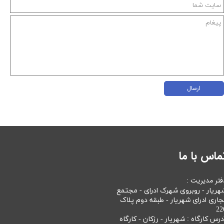
ارسال
ماس با ما
فتر مدیریت :
هریار - روبروی شهرک ادرای - مجتمع
جاری ادرای شهریار - طبقه دوم پلاک
22
درس کارگاه : شهریار - رزکان - کارگاه