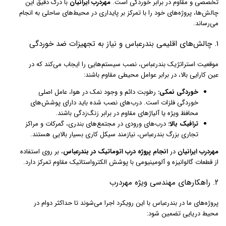
تخصصی و مقاوم در برابر خوردگی است.
مهردرب ایرانیان
با درک دقیق این
چالش‌ها، پروژه‌های خود را با تمرکز بر پایداری در محیط‌های ساحلی به انجام
می‌رساند.
۱. چالش‌های اقلیمی بندرعباس و نیاز به تجهیزات ضد خوردگی
موقعیت استراتژیک بندرعباس، نصب سیستم‌هایی را ایجاب می‌کند که در
عین کارایی بالا، در برابر عوامل محیطی مقاوم باشند:
خوردگی نمکی:
رطوبت دائم و وجود نمک در هوا، عامل اصلی
خوردگی فلزات است. درب‌های نصب شده باید دارای پوشش‌های
محافظ ویژه یا آلیاژهای مقاوم در برابر زنگ‌زدگی باشند.
ترافیک بالا:
درب‌های ورودی در مجتمع‌های بندری، گمرکات و مراکز
تجاری بزرگ بندرعباس، نیازمند سیکل کاری بسیار بالایی هستند.
مهردرب ایرانیان
در
انجام پروژه درب اتوماتیک در بندرعباس
، بر روی استفاده
از قطعات گالوانیزه و آلومینیومی با پوشش الکترواستاتیک مقاوم تمرکز دارد.
۲. راهکارهای مهندسی ویژه مهردرب
پروژه‌های ما در بندرعباس با این رویکرد اجرا می‌شوند تا حداکثر دوام در
محیط دریایی تضمین شود: