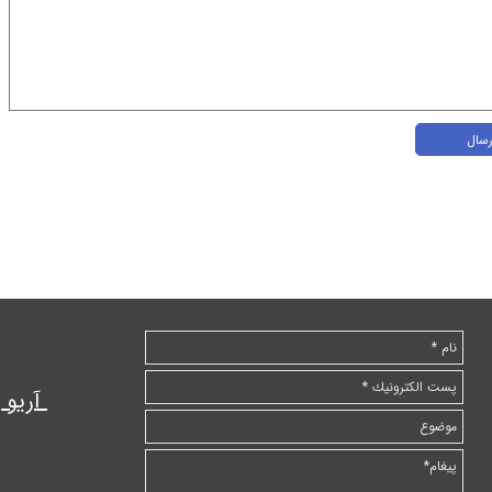
رسال
آریو