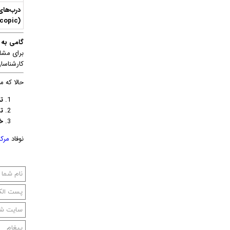
درب‌ها
(Telescopic)
گامی به 
برای مشا
کارشناسا
حالا که م
تم
ت
خ
نوفاد
مرک