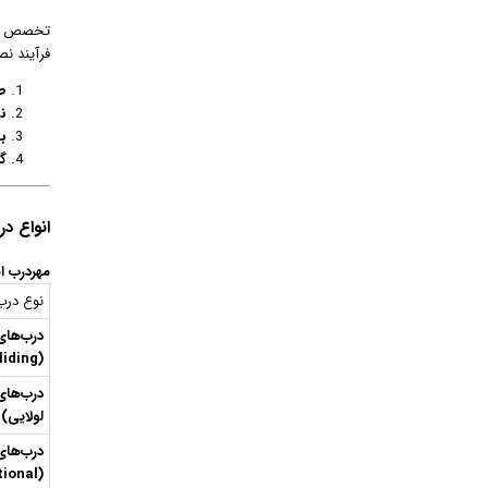
تخصص ما 
فرآیند نص
ط
ن
ب
گا
انواع د
مهردرب ای
نوع درب
درب‌ها
(Sliding)
درب‌های
لولایی)
درب‌ها
(Sectional)