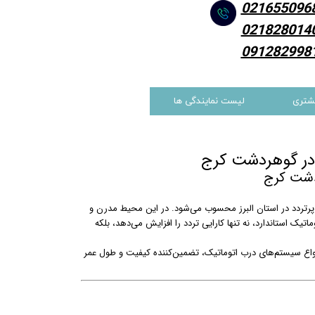
021655096
021828014
091282998
شتری
لیست نمایندگی ها
در گوهردشت کرج
دشت کرج
پرتردد در استان البرز محسوب می‌شود. در این محیط مدرن و
استاندارد، نه تنها کارایی تردد را افزایش می‌دهد، بلکه
نواع سیستم‌های درب اتوماتیک، تضمین‌کننده کیفیت و طول عمر