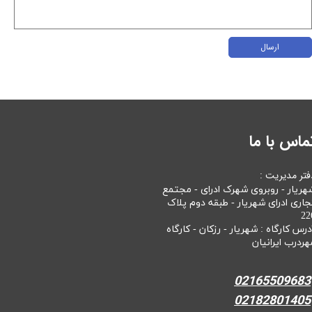
ارسال
ماس با ما
فتر مدیریت :
هریار - روبروی شهرک ادرای - مجتمع
جاری ادرای شهریار - طبقه دوم پلاک
22
درس کارگاه : شهریار - رزکان - کارگاه
هردرب ایرانیان
02165509683
02182801405