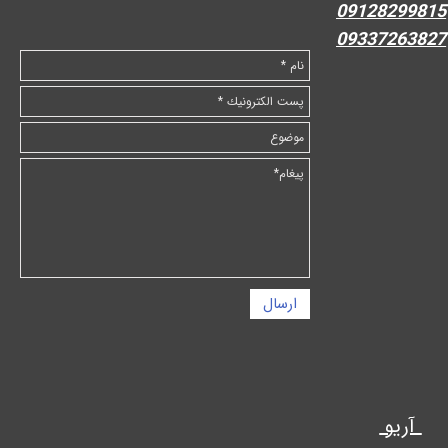
09128299815
09337263827
ارسال
آریو