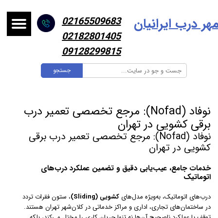
هر درب ایرانیا
ن
02165509683
02182801405
09128299815
جستجو
نوفاد (Nofad): مرجع تخصصی تعمیر درب
برقی کشویی در تهران
نوفاد (Nofad): مرجع تخصصی تعمیر درب برقی
کشویی در تهران
خدمات جامع، عیب‌یابی دقیق و تضمین عملکرد درب‌های
اتوماتیک
درب‌های اتوماتیک، به‌ویژه مدل‌های
کشویی (Sliding)
، ستون فقرات تردد
در ساختمان‌های تجاری، اداری و مراکز خدماتی در کلان‌شهر تهران هستند.
توقف یا عملکرد ناصحیح آن‌ها نه تنها جریان کاری را مختل می‌کند، بلکه