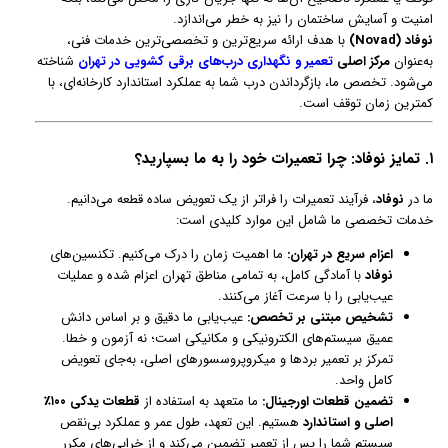
امنیت و آسایش ساختمان را نیز به خطر می‌اندازد.
نوفاد (Novad)
با هدف ارائه سریع‌ترین و تخصصی‌ترین خدمات فنی،
به‌عنوان
مرکز اصلی
تعمیر و نگهداری درب‌های برقی کشویی در تهران
شناخته
می‌شود. تخصص ما، بازگرداندن درب شما به عملکرد استاندارد کارخانه‌ای، با
کمترین زمان توقف است.
۱. تمایز نوفاد: چرا تعمیرات خود را به ما بسپارید؟
ما در
نوفاد
، فرآیند تعمیرات را فراتر از یک تعویض ساده قطعه می‌دانیم.
خدمات تخصصی ما شامل این موارد کلیدی است:
اعزام سریع در تهران:
ما اهمیت زمان را درک می‌کنیم. تکنسین‌های
نوفاد
با آمادگی کامل، به تمامی مناطق تهران اعزام شده و عملیات
عیب‌یابی را با سرعت آغاز می‌کنند.
تشخیص مبتنی بر تخصص:
عیب‌یابی ما دقیق و بر اساس دانش
عمیق سیستم‌های الکترونیکی و مکانیکی است؛ نه آزمون و خطا.
تمرکز بر تعمیر بردها و میکروپروسسورهای اصلی، به‌جای تعویض
کامل واحد.
تضمین قطعات اورجینال:
ما متعهد به استفاده از
قطعات یدکی ۱۰۰٪
اصلی و استاندارد
هستیم. این تعهد، طول عمر و عملکرد بی‌نقص
سیستم شما را پس از تعمیر تضمین می‌کند و از خرابی‌های مکرر