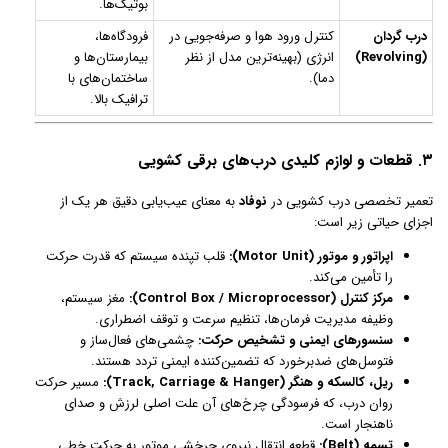
بوتیک‌ها.
درب گردان
کنترل ورود هوا و صرفه‌جویی در
فرودگاه‌ها،
(Revolving)
انرژی (بهینه‌ترین مدل از نظر
بیمارستان‌ها و
دما).
ساختمان‌های با
ترافیک بالا.
۳. قطعات و لوازم کلیدی درب‌های برقی کشویی
تعمیر تخصصی درب کشویی در
نوفاد
به معنای عیب‌یابی دقیق هر یک از
اجزای حیاتی زیر است:
اپراتور و موتور (Motor Unit):
قلب تپنده سیستم که قدرت حرکت
را تأمین می‌کند.
مرکز کنترل (Control Box / Microprocessor):
مغز سیستم،
وظیفه مدیریت فرمان‌ها، تنظیم سرعت و توقف اضطراری.
سنسورهای ایمنی و تشخیص حرکت:
چشمی‌های فعال‌ساز و
فتوسل‌های ضدبرخورد که تضمین‌کننده ایمنی تردد هستند.
ریل، کالسکه و هنگر (Track, Carriage & Hanger):
مسیر حرکت
روان درب، که فرسودگی چرخ‌های آن علت اصلی لرزش و صدای
ناهنجار است.
تسمه (Belt):
قطعه انتقال نیروی چرخشی موتور به حرکت خطی