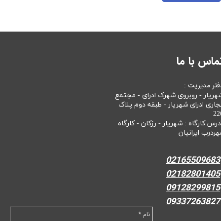
ماس با ما
فتر مدیریت :
هریار - روبروی شهرک ادرای - مجتمع
جاری ادرای شهریار - طبقه دوم پلاک
22
درس کارگاه : شهریار - رزکان - کارگاه
هردرب ایرانیان
02165509683
02182801405
09128299815
09337263827