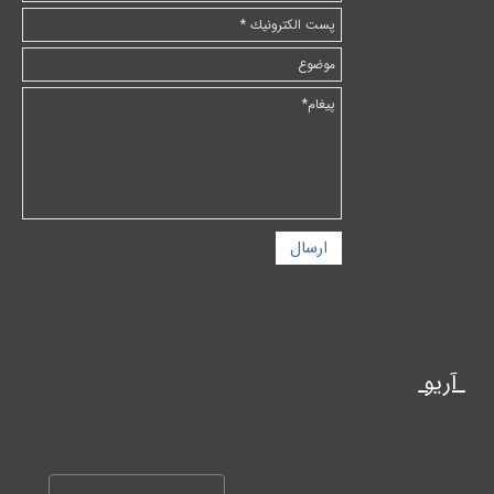
ارسال
آریو