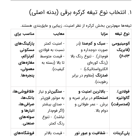
۱. انتخاب نوع تیغه کرکره برقی (بدنه اصلی)
تیغه‌ها مهم‌ترین بخش کرکره از نظر امنیت، زیبایی و عایق‌بندی هستند.
نوع تیغه
مزایا
معایب
مناسب برای
آلومینیومی
-
سبک و کم‌صدا
(در
- امنیت کمتر
پارکینگ‌های
(فابریک
صورت دوجداره و
نسبت به فولادی.
مسکونی
۶۰۶۳)
فوم‌دار). - تنوع رنگ بالا
- قیمت متوسط
کم‌تراکم،
(رنگ کوره‌ای
تا بالا (بسته به
مغازه‌های
الکترواستاتیک). -
کیفیت).
معمولی،
ضدزنگ
(مقاوم در برابر
پنجره‌ها.
رطوبت).
فولادی/
-
بالاترین امنیت و
-
سنگین‌تر
و نیاز
طلافروشی‌ها،
گالوانیزه
استحکام
در برابر ضربه و
به موتور قوی‌تر.
بانک‌ها،
(ضدسرقت)
برش. - عمر طولانی و
- صدای بیشتر
صرافی‌ها،
دوام بالا.
(اگر فوم‌دار
انبارها و
نباشد). - تنوع
سوله‌های
رنگ کمتر.
صنعتی.
پلی‌کربنات
-
شفافیت و عبور نور
- قیمت بالاتر
فروشگاه‌های