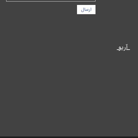
ارسال
آریو