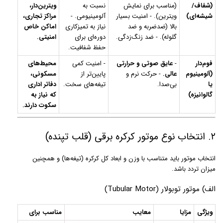
(شفاف/
(مناسب برای نمایش
نسبت به
ویترین‌دار،
شیشه‌ای)
ویترین). - امنیت بسیار
آلومینیومی. -
مراکز تجاری،
بالا (ضدضربه و ضد
نیاز به تمیزکاری
اماکن خاص
گلوله). - ضد زنگ‌زدگی.
دوره‌ای برای
امنیتی.
حفظ شفافیت.
فوم‌دار
-
عایق صوتی و حرارتی
- امنیت کمی
محیط‌های
(آلومینیوم
عالی.
- حرکت نرم و
پایین‌تر از
مسکونی،
یا
بی‌صدا.
تیغه‌های سخت.
دفاتر اداری
گالوانیزه)
که نیاز به
سکوت دارند.
۲. انتخاب نوع موتور کرکره برقی (قلب تپنده)
انتخاب موتور باید متناسب با وزن و ابعاد کل کرکره (تیغه‌ها) و همچنین
میزان تردد باشد.
الف) موتور توبولار (Tubular Motor)
ویژگی
مزایا
معایب
مناسب برای