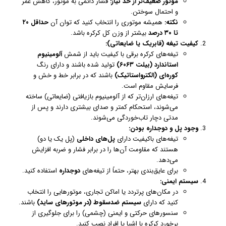
موتور ضعیف‌تر از حد نیاز:
فشار دائمی به موتور، کاهش عمر
و احتمال سوختن.
نکته:
همیشه موتوری را انتخاب کنید که توان آن
حداقل ۲۰
تا ۳۰ درصد
بیشتر از وزن کل کرکره باشد.
کیفیت تیغه (فابریک یا ضایعاتی):
تیغه‌های کرکره برقی با کیفیت باید از شمش
آلومینیوم
استاندارد (بیلت ۶۰۶۳)
تولید شده باشند و دارای رنگ
کوره‌ای (الکترواستاتیک)
باشند که در برابر خط و خش و
فرسایش مقاوم است.
تیغه‌های ارزان‌تر که از آلومینیوم بازیافتی (ضایعاتی) ساخته
می‌شوند، استحکام کمتر و صدای بیشتری دارند و پس از
مدتی دچار تاب‌خوردگی می‌شوند.
وجود پل و دوجداره بودن:
تیغه‌های باکیفیت دارای
پل‌های داخلی
(پل یک یا دو)
هستند که مقاومت آن‌ها را در برابر فشار و ضربه افزایش
می‌دهد.
برای عایق‌بندی بهتر، حتماً از تیغه‌های
دوجداره
استفاده کنید.
سیستم ایمنی:
در مکان‌های پرتردد یا اماکن تجاری، موتورهایی را انتخاب
کنید که دارای
سیستم ضدسقوط (در موتورهای ساید)
باشند.
سنسورهای حرکتی و ایمنی (چشمی) را برای جلوگیری از
برخورد کرکره با اشیا یا افراد نصب کنید.