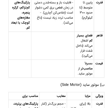
قدرت
پایین تا
- قابلیت باز و بسته‌شدن دستی
پارکینگ‌های
متوسط (تا
در زمان قطعی برق کمی دشوار
کم‌تراکم، کرکره
حدود ۳۰۰
است (خلاص‌کن آچاری). -
پنجره،
کیلوگرم).
مناسب تردد زیاد نیست (داغ
مغازه‌های
می‌کند).
کوچک با ابعاد
کم.
ظاهر
فضای بسیار
کم
اشغال
می‌کند (داخل
شفت قرار
می‌گیرد).
قیمت
معمولاً
مناسب‌تر
از
موتور ساید.
ب) موتور ساید (Side Motor)
ویژگی
مزایا
معایب
مناسب برای
قدرت
بالا (برای
- حجم بزرگ‌تر (کنار
پارکینگ‌های پرتردد،