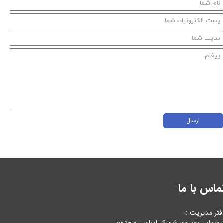
ارسال
ماس با ما
فتر مدیریت :
هریار - روبروی شهرک ادرای - مجتمع