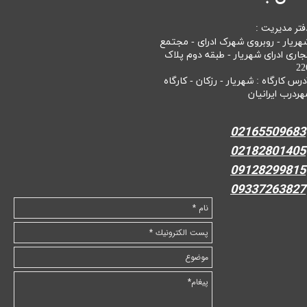
فتر مدیریت :
هریار - روبروی شهرک ادرای - مجتمع
جاری ادرای شهریار - طبقه دوم پلاک
22
درس کارگاه : شهریار - رزکان - کارگاه
هردرب ایرانیان
02165509683
02182801405
09128299815
09337263827