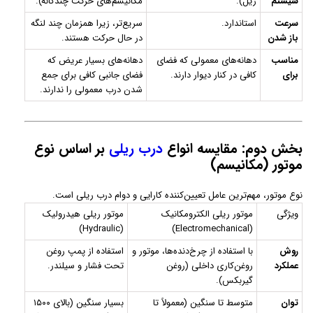
سیستم
ریل).
مکانیسم‌های حرکت چندگانه).
سرعت
استاندارد.
سریع‌تر، زیرا همزمان چند لنگه
باز شدن
در حال حرکت هستند.
مناسب
دهانه‌های معمولی که فضای
دهانه‌های بسیار عریض که
برای
کافی در کنار دیوار دارند.
فضای جانبی کافی برای جمع
شدن درب معمولی را ندارند.
بخش دوم: مقایسه انواع
درب ریلی
بر اساس نوع
موتور (مکانیسم)
نوع موتور، مهم‌ترین عامل تعیین‌کننده کارایی و دوام درب ریلی است.
ویژگی
موتور ریلی الکترومکانیک
موتور ریلی هیدرولیک
(Hydraulic)
(Electromechanical)
روش
با استفاده از چرخ‌دنده‌ها، موتور و
استفاده از پمپ روغن
عملکرد
روغن‌کاری داخلی (روغن
تحت فشار و سیلندر.
گیربکس).
توان
متوسط تا سنگین (معمولاً تا
بسیار سنگین (بالای ۱۵۰۰