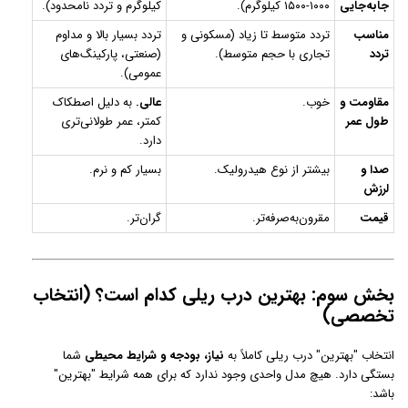
جابه‌جایی
۱۰۰۰-۱۵۰۰ کیلوگرم).
کیلوگرم و تردد نامحدود).
مناسب
تردد متوسط تا زیاد (مسکونی و
تردد بسیار بالا و مداوم
تردد
تجاری با حجم متوسط).
(صنعتی، پارکینگ‌های
عمومی).
مقاومت و
خوب.
عالی.
به دلیل اصطکاک
طول عمر
کمتر، عمر طولانی‌تری
دارد.
صدا و
بیشتر از نوع هیدرولیک.
بسیار کم و نرم.
لرزش
قیمت
مقرون‌به‌صرفه‌تر.
گران‌تر.
بخش سوم: بهترین درب ریلی کدام است؟ (انتخاب
تخصصی)
انتخاب "بهترین" درب ریلی کاملاً به
نیاز، بودجه و شرایط محیطی
شما
بستگی دارد. هیچ مدل واحدی وجود ندارد که برای همه شرایط "بهترین"
باشد: