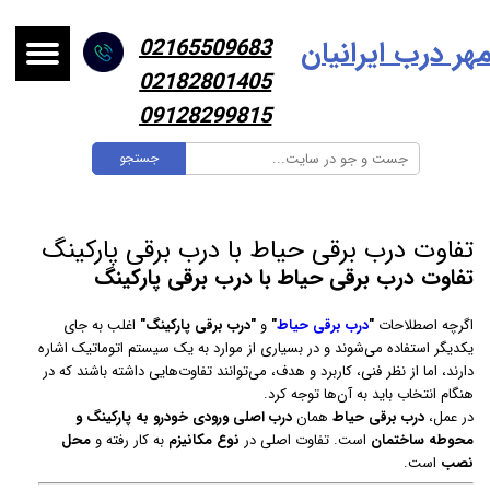
هر درب ایرانیا
ن
02165509683
02182801405
09128299815
جستجو
تفاوت درب برقی حیاط با درب برقی پارکینگ
تفاوت درب برقی حیاط با درب برقی پارکینگ
اگرچه اصطلاحات
"
درب برقی حیاط
"
و
"درب برقی پارکینگ"
اغلب به جای
یکدیگر استفاده می‌شوند و در بسیاری از موارد به یک سیستم اتوماتیک اشاره
دارند، اما از نظر فنی، کاربرد و هدف، می‌توانند تفاوت‌هایی داشته باشند که در
هنگام انتخاب باید به آن‌ها توجه کرد.
در عمل،
درب برقی حیاط
همان
درب اصلی ورودی خودرو به پارکینگ و
محوطه ساختمان
است. تفاوت اصلی در
نوع مکانیزم
به کار رفته و
محل
نصب
است.