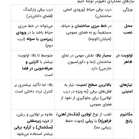
نیازهای عملکردی دقیق‌تر توجه کنیم:
ویژگی
درب برقی حیاط (ورودی اصلی
درب برقی پارکینگ
ساختمان)
(فضای داخلی‌تر)
محل
در
خط مرزی ساختمان
و حیاط،
می‌تواند در خط مرزی
نصب
مستقیماً رو به فضای عمومی
حیاط باشد یا در
ورودی
(خیابان/کوچه).
زیرزمین یا سوله
(درب
دوم).
اولویت در
بسیار بالا
؛ نقش مهمی در نمای
متوسط تا بالا؛ اولویت
ظاهر
ساختمان (نما و دکوراسیون
بیشتر با
کارایی و
خارجی) دارد.
صرفه‌جویی در فضا
است.
نیازهای
بالاترین سطح امنیت
؛ نیاز به
بالا؛ اما تأکید بیشتری بر
امنیتی
قفل‌های برقی (به ویژه در درب
کنترل تردد داخلی است.
لولایی) برای جلوگیری از نفوذ از
فضای عمومی.
مکانیزم
اغلب از نوع
لولایی (جک‌دار آهنی/
علاوه بر لولایی و ریلی،
رایج
فرفورژه)
یا
ریلی
(جهت حفظ
از
درب زیرسقفی
زیبایی نما).
(سکشنال)
و
کرکره برقی
بیشتر استفاده می‌شود.