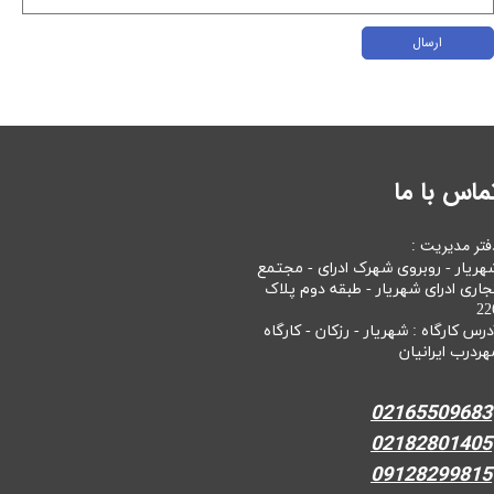
ارسال
ماس با ما
فتر مدیریت :
هریار - روبروی شهرک ادرای - مجتمع
جاری ادرای شهریار - طبقه دوم پلاک
22
درس کارگاه : شهریار - رزکان - کارگاه
هردرب ایرانیان
02165509683
02182801405
09128299815