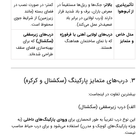
تأثیرپذیری
بالاتر
؛ جک‌ها و ریل‌ها مستقیماً در
کمتر؛ در صورت نصب در
از آب‌وهوا
معرض باران، برف و باد شدید قرار
فضای بسته (مانند
دارند (درب لولایی در برابر باد
زیرزمین) از شرایط جوی
ضعیف‌تر عمل می‌کند).
محفوظ است.
مدل خاص
درب‌های لولایی آهنی یا فرفورژه
درب‌های زیرسقفی
و متمایز
که با نمای ساختمان هماهنگ
(سکشنال)
که برای
هستند.
بهینه‌سازی فضای سقف
طراحی شده‌اند.
۳. درب‌های متمایز پارکینگ (سکشنال و کرکره)
بیشترین تفاوت در اینجاست:
الف) درب زیرسقفی (سکشنال)
این نوع درب تقریباً به طور انحصاری برای
ورودی پارکینگ‌های داخلی
(به
ویژه پارکینگ‌های کوچک و مدرن) استفاده می‌شود و برای درب حیاط مناسب
نیست.