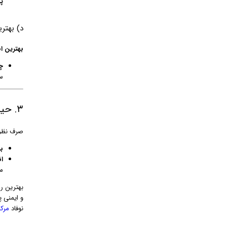
پ
د) بهتر
بهترین انتخاب
چر
س
۳. حیاتی‌ترین نکته در انتخاب: موتور و جک
صرف نظر 
بر
ا
م
بهترین ر
و ایمنی پ
نوفاد
مرک