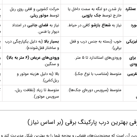
عملکرد
باز شدن دو لنگه به سمت داخل یا
حرکت کشویی و افقی روی ریل
ج
خارج توسط
جک بازویی
.
توسط
موتور ریلی
.
ی
ورد
نیاز به
شعاع بازشو
کافی در حیاط.
نیاز به
فضای جانبی
در امتداد
ن
دیوار یا فنس.
ف
یزیکی
خوب (بسته به جنس درب و قفل
بسیار بالا
(به دلیل یکپارچگی درب
ب
برقی).
و ساختار قفل‌شونده).
ت
برای
ورودی‌های استاندارد تا ۵ متر.
ورودی‌های عریض (۶ متر به بالا)
و
ودی
و سنگین.
(
ریبی
متوسط (متناسب با نوع جک).
بالا (به دلیل هزینه موتور و
پ
ریل‌کشی).
م
متوسط (سرویس دوره‌ای جک‌ها).
متوسط تا زیاد (نظافت ریل،
ک
سرویس موتور).
رب، آن است که محدودیت‌های فضایی و بودجه شما را به بهترین شکل مدیریت کند و بال