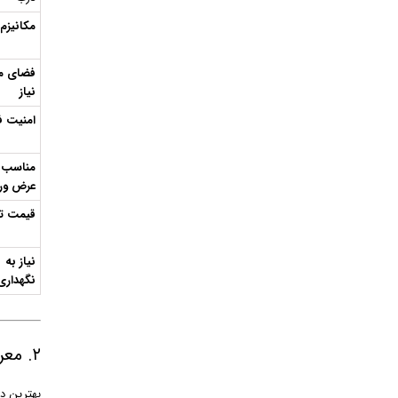
مکانیزم 
فضای م
نیاز
امنیت ف
مناسب 
عرض ور
قیمت تق
نیاز به
نگهداری
۲. معرفی بهترین درب پارکینگ برقی (بر اساس نیاز)
بهترین د