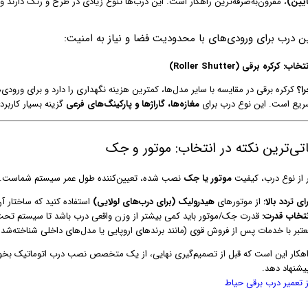
ایین)
، مقرون‌به‌صرفه‌ترین راهکار است. این درب‌ها تنوع زیادی در طرح و رنگ دارند 
ین درب برای ورودی‌های با محدودیت فضا و نیاز به امنیت:
: کرکره برقی (Roller Shutter)
ا؟
کرکره برقی در مقایسه با سایر مدل‌ها، کمترین هزینه نگهداری را دارد و برای ورودی‌
ریع است. این نوع درب برای
مغازه‌ها، گاراژها و پارکینگ‌های فرعی
گزینه بسیار کارب
از نوع درب، کیفیت
موتور یا جک
نصب شده، تعیین‌کننده طول عمر سیستم شماست.
ای تردد بالا:
از موتورهای
هیدرولیک (برای درب‌های لولایی)
استفاده کنید که ساختار آن
نتخاب قدرت:
قدرت جک/موتور باید کمی بیشتر از وزن واقعی درب باشد تا سیستم تحت فش
عتبر با خدمات پس از فروش قوی (مانند برندهای اروپایی یا مدل‌های داخلی شناخته‌شده
اهکار این است که قبل از تصمیم‌گیری نهایی، از یک متخصص نصب درب اتوماتیک بخواهی
یشنهاد دهد.
ز تعمیر درب برقی حیاط