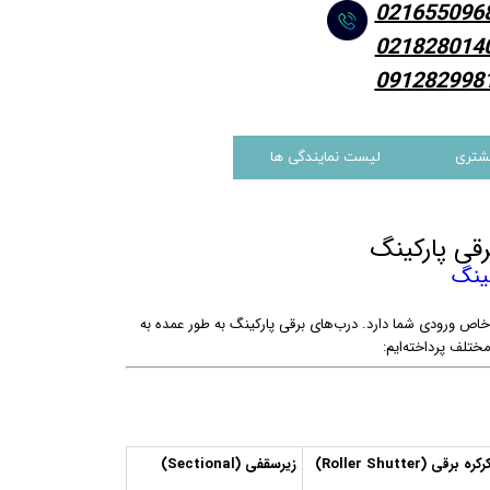
021655096
021828014
091282998
شتری
لیست نمایندگی ها
رقی پارکینگ
کینگ
 خاص ورودی شما دارد. درب‌های برقی پارکینگ به طور عمده به
ختلف پرداخته‌ایم:
رکره برقی (Roller Shutter)
زیرسقفی (Sectional)