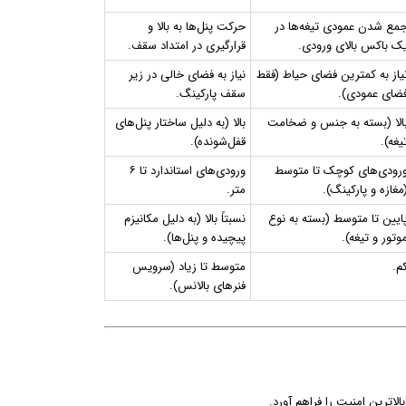
مع شدن عمودی تیغه‌ها در
حرکت پنل‌ها به بالا و
ک باکس بالای ورودی.
قرارگیری در امتداد سقف.
یاز به کمترین فضای حیاط (فقط
نیاز به فضای خالی در زیر
ضای عمودی).
سقف پارکینگ.
الا (بسته به جنس و ضخامت
بالا (به دلیل ساختار پنل‌های
یغه).
قفل‌شونده).
رودی‌های کوچک تا متوسط
ورودی‌های استاندارد تا ۶
مغازه و پارکینگ).
متر.
ایین تا متوسط (بسته به نوع
نسبتاً بالا (به دلیل مکانیزم
وتور و تیغه).
پیچیده و پنل‌ها).
م.
متوسط تا زیاد (سرویس
فنرهای بالانس).
اترین امنیت را فراهم آورد.