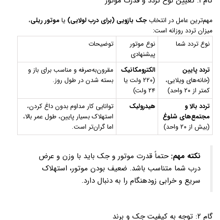
گام ۱: تعیین نوع تردد و قدرت موتور
مهم‌ترین عامل در انتخاب
جک بازویی (برای درب لولایی)
یا
موتور ریلی
،
میزان تردد روزانه است:
نوع تردد شما
نوع موتور
توضیحات
پیشنهادی
تردد پایین
الکترومکانیک
مقرون‌به‌صرفه و مناسب برای باز و
(خانه‌های ویلایی،
(۲۲۰ ولت یا
بسته شدن در طول روز.
کمتر از ۲۰ واحد)
۲۴ ولت)
تردد بالا و
هیدرولیک
توانایی کار مداوم بدون داغ کردن،
مجتمع‌های شلوغ
استهلاک بسیار پایین، طول عمر بالا،
(بیش از ۲۰ واحد)
اما گران‌تر است.
نکته مهم:
حتماً قدرت موتور و جک باید با وزن و عرض
درب شما متناسب باشد. ضعیف بودن موتور، استهلاک
سریع و خرابی زودهنگام را به دنبال دارد.
گام ۲: توجه به کیفیت جک و برند