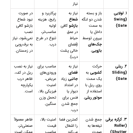
نیاز
۱. لولایی
باز و بسته
نیاز به
پرکاربرد و
در صورت
(Swing
شدن دو لنگه
شعاع
رایج، هزینه
نبود شعاع
Gate)
به سمت
بازشو
کافی
اولیه
بازشو کافی
داخل یا
در عمق
مناسب‌تر،
نصب
بیرون توسط
حیاط
تنوع در طرح
نمی‌شود، نیاز
جک‌های
(فضای
درب.
به برف‌روبی
بازویی
.
خالی پشت
در زمستان.
درب).
۲. ریلی
حرکت
نیاز به
مناسب برای
نیاز به نصب
(Sliding
کشویی
به
فضای
ورودی‌های
ریل در کف،
Gate)
یک سمت
جانبی
زیاد
عریض،
ظاهر درب
روی ریل با
در امتداد
امنیت
یکپارچه
استفاده از
دیوار یا
فیزیکی بالا،
است.
موتور ریلی
.
فنس برای
تحمل وزن
جمع شدن
سنگین.
درب.
۳. کرکره برقی
جمع شدن
کمترین فضا
امنیت بالا،
ظاهر معمولاً
(Roller
تیغه‌ها به
را اشغال
قیمت
صنعتی‌تر،
Shutter)
صورت
می‌کند
مناسب
ممکن است