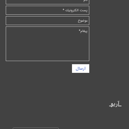
ارسال
آریو