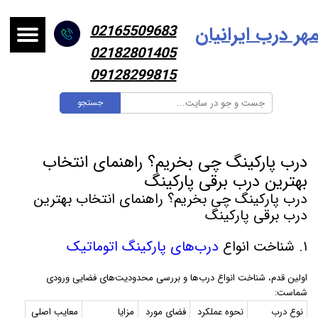
هر درب ایرانیا
ن
02165509683
02182801405
09128299815
جستجو
درب پارکینگ چی بخریم؟ راهنمای انتخاب
بهترین درب برقی پارکینگ
درب پارکینگ چی بخریم؟ راهنمای انتخاب بهترین
درب برقی پارکینگ
۱. شناخت انواع
درب‌های پارکینگ اتوماتیک
اولین قدم، شناخت انواع درب‌ها و بررسی محدودیت‌های فضایی ورودی
شماست:
نوع درب
نحوه عملکرد
فضای مورد
مزایا
معایب اصلی