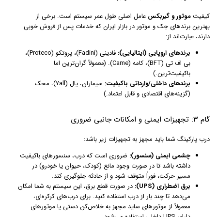
کیفیت
موتور و گیربکس
عامل اصلی طول عمر سیستم است. برخی از
بهترین برندهای جک و موتور در بازار ایران که خدمات پس از فروش خوبی
دارند، عبارت‌اند از:
برندهای اروپایی (ایتالیایی):
فادینی (Fadini)، پروتکو (Proteco)،
بی اف تی (BFT)، کامه (Came). (معمولاً گران‌ترین اما
باکیفیت‌ترین.)
برندهای داخلی/وارداتی باکیفیت:
سیماران، یال (Yall)، محک.
(گزینه‌های اقتصادی و قابل اعتماد.)
گام ۳: تجهیزات ایمنی و امکانات جانبی ضروری
درب پارکینگ شما باید مجهز به تجهیزات زیر باشد:
چشمی ایمنی (سنسور):
ضروری است که درب، سنسورهای باکیفیت
داشته باشد تا در صورت وجود مانع (کودک، حیوان یا خودرو) در
مسیر حرکت، فوراً متوقف شود و از حادثه جلوگیری کند.
برق اضطراری (UPS):
در صورت قطع برق، این سیستم به شما امکان
می‌دهد تا چند بار از درب استفاده کنید. برای درب‌های کرکره‌ای،
معمولاً از موتورهای ساید مجهز به خلاص‌کن دستی یا موتورهای
دارای UPS داخلی استفاده می‌شود.