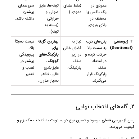
عمودی در
(فقط فضای
تیغه‌ها، عایق
سروصدای
یک باکس یا
عمودی).
صوتی و
بیشتری
محفظه در
حرارتی
داشته باشد.
بالای ورودی.
(بسته به
تیغه).
۴. زیرسقفی
پنل‌های درب
نیاز به
بهترین گزینه
قیمت نسبتاً
(Sectional)
به سمت بالا
فضای خالی
برای
بالا،
حرکت کرده و
در زیر
پارکینگ‌های
پیچیدگی
در امتداد
سقف
کوچک
،
بیشتر در
سقف
پارکینگ.
عایق‌بندی
نصب و
پارکینگ قرار
عالی، ظاهر
تعمیر.
می‌گیرند.
بسیار مدرن.
۲. گام‌های انتخاب نهایی
پس از بررسی فضای موجود و تعیین نوع درب، نوبت به انتخاب مکانیزم و
کیفیت می‌رسد: