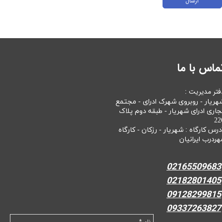
ارسال
ماس با ما
فتر مدیریت :
هریار - روبروی شهرک ادرای - مجتمع
جاری ادرای شهریار - طبقه دوم پلاک
22
درس کارگاه : شهریار - رزکان - کارگاه
هردرب ایرانیان
02165509683
02182801405
09128299815
09337263827