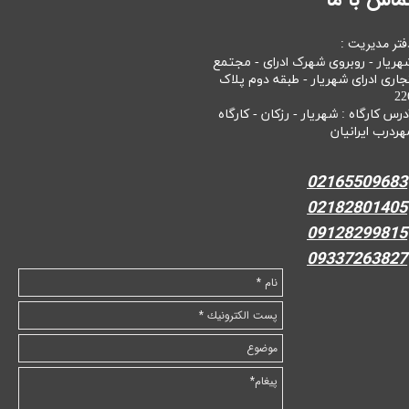
فتر مدیریت :
هریار - روبروی شهرک ادرای - مجتمع
جاری ادرای شهریار - طبقه دوم پلاک
22
درس کارگاه : شهریار - رزکان - کارگاه
هردرب ایرانیان
02165509683
02182801405
09128299815
09337263827