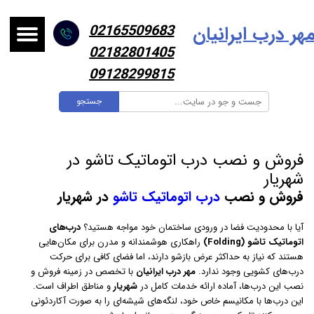
هر درب ایرانیا
ن
02165509683
02182801405
09128299815
جستجو
فروش و نصب درب اتوماتیک تاشو در
شهریار
فروش و نصب
درب اتوماتیک تاشو
در شهریار
آیا با محدودیت فضا در ورودی ساختمان خود مواجه هستید؟
درب‌های
اتوماتیک تاشو (Folding)
راهکاری هوشمندانه و مدرن برای مکان‌هایی
هستند که نیاز به حداکثر عرض بازشو دارند، اما فضای کافی برای حرکت
درب‌های کشویی وجود ندارد.
مهر درب ایرانیان
با تخصص در زمینه فروش و
نصب این درب‌ها، آماده ارائه خدمات کامل در
شهریار
و مناطق اطراف است.
این درب‌ها با مکانیسم خاص خود، لنگه‌های شیشه‌ای را به صورت آکاردئونی