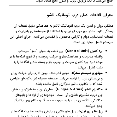
جمع می‌کنند تا یک ورودی بزرگ و بدون مانع ایجاد شود.
معرفی قطعات اصلی درب اتوماتیک تاشو
عملکرد روان و ایمن یک درب اتوماتیک تاشو به هماهنگی دقیق قطعات آن
بستگی دارد. ما در مهر درب ایرانیان، با استفاده از سیستم‌های باکیفیت و
قطعات استاندارد، دوام و کارایی محصول را تضمین می‌کنیم. اجزای اصلی این
سیستم شامل موارد زیر است:
برد کنترل (Control Unit):
این قطعه به عنوان "مغز" سیستم،
وظیفه مدیریت و هماهنگ‌سازی حرکت پیچیده و تاشوی لنگه‌ها را بر
عهده دارد. برد کنترل سرعت و ترتیب باز و بسته شدن لنگه‌ها را به
دقت کنترل می‌کند.
موتور و سیستم محرکه:
موتور قدرتمند، نیروی لازم برای حرکت روان
و بی‌صدای درب را فراهم می‌کند. سیستم محرکه نیز به‌گونه‌ای طراحی
شده که با مکانیزم تاشو سازگاری کامل داشته باشد.
مکانیزم تاشو (Hinges & Arms):
اصلی‌ترین و متمایزترین بخش
این درب، مکانیزم تاشوی آن است. مجموعه‌ای از لولاها و بازوهای
مکانیکی، لنگه‌های درب را به صورت هماهنگ و منظم روی یکدیگر
جمع می‌کنند.
ریل‌ها و پروفیل‌ها:
ریل‌های بالایی و پایینی وظیفه هدایت لنگه‌ها در
طول مسیر تاشو را بر عهده دارند. پروفیل‌ها نیز قاب شیشه‌ها را