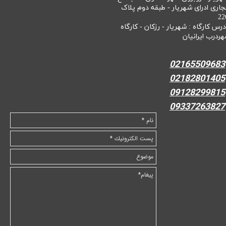
جاری ادرای شهریار - طبقه دوم پلاک
22
درس کارگاه : شهریار - رزکان - کارگاه
هردرب ایرانیان
02165509683
02182801405
09128299815
09337263827