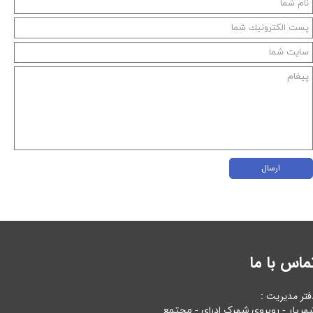
ارسال
ماس با ما
فتر مدیریت :
هریار - روبروی شهرک ادرای - مجتمع