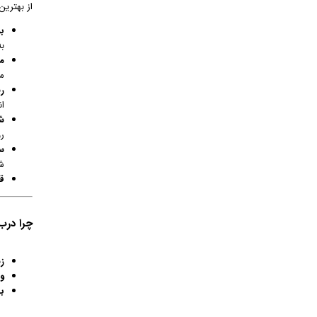
از بهترین
برد
ب
مو
می
ر
ا
شی
ر
سن
ش
ق
چرا درب
زی
و
ب