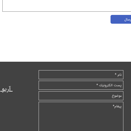
رسال
آریو