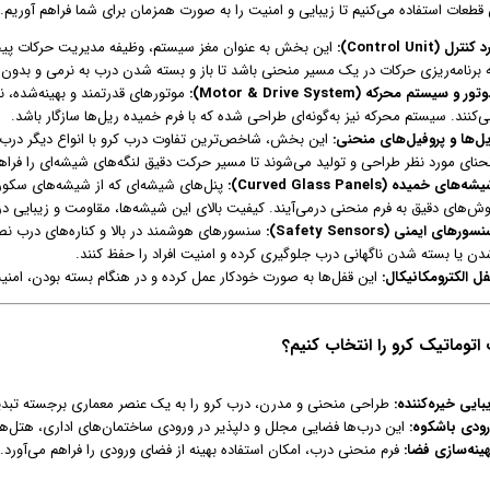
 قطعات استفاده می‌کنیم تا زیبایی و امنیت را به صورت همزمان برای شما فراهم آوریم. 
 کنترل (Control Unit):
این بخش به عنوان مغز سیستم، وظیفه مدیریت حرکات پیچیده 
ه برنامه‌ریزی حرکات در یک مسیر منحنی باشد تا باز و بسته شدن درب به نرمی و بدون
تور و سیستم محرکه (Motor & Drive System):
موتورهای قدرتمند و بهینه‌شده، ن
‌کنند. سیستم محرکه نیز به‌گونه‌ای طراحی شده که با فرم خمیده ریل‌ها سازگار باشد.
یل‌ها و پروفیل‌های منحنی:
این بخش، شاخص‌ترین تفاوت درب کرو با انواع دیگر درب‌ه
نحنای مورد نظر طراحی و تولید می‌شوند تا مسیر حرکت دقیق لنگه‌های شیشه‌ای را فراهم
شه‌های خمیده (Curved Glass Panels):
پنل‌های شیشه‌ای که از شیشه‌های سکور
وش‌های دقیق به فرم منحنی درمی‌آیند. کیفیت بالای این شیشه‌ها، مقاومت و زیبایی د
سورهای ایمنی (Safety Sensors):
سنسورهای هوشمند در بالا و کناره‌های درب نص
دن یا بسته شدن ناگهانی درب جلوگیری کرده و امنیت افراد را حفظ کنند.
فل الکترومکانیکال:
این قفل‌ها به صورت خودکار عمل کرده و در هنگام بسته بودن، امنیت
 اتوماتیک کرو را انتخاب کنیم؟
بایی خیره‌کننده:
طراحی منحنی و مدرن، درب کرو را به یک عنصر معماری برجسته تبدی
رودی باشکوه:
این درب‌ها فضایی مجلل و دلپذیر در ورودی ساختمان‌های اداری، هتل‌ها 
هینه‌سازی فضا:
فرم منحنی درب، امکان استفاده بهینه از فضای ورودی را فراهم می‌آورد.